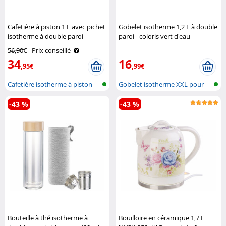
Cafetière à piston 1 L avec pichet
Gobelet isotherme 1,2 L à double
isotherme à double paroi
paroi - coloris vert d'eau
Rosenstein & Söhne
Rosenstein & Söhne
56,90€
Prix conseillé
34
16
,95€
,99€
Cafetière isotherme à piston
Gobelet isotherme XXL pour
isolat..
porte-go..
-43 %
-43 %
Bouteille à thé isotherme à
Bouilloire en céramique 1,7 L