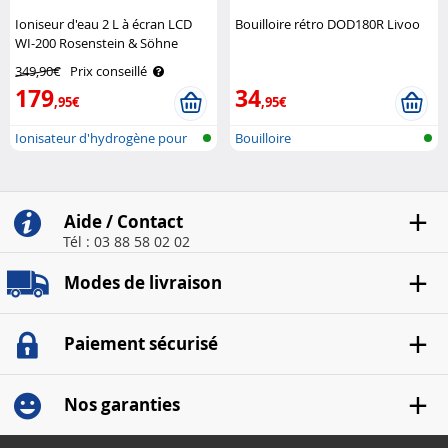
Ioniseur d'eau 2 L à écran LCD
Bouilloire rétro DOD180R Livoo
WI-200 Rosenstein & Söhne
349,90€
Prix conseillé
179
34
,95€
,95€
Ionisateur d'hydrogène pour
Bouilloire
l'eau p..
Aide / Contact
Tél : 03 88 58 02 02
Modes de livraison
Paiement sécurisé
Nos garanties