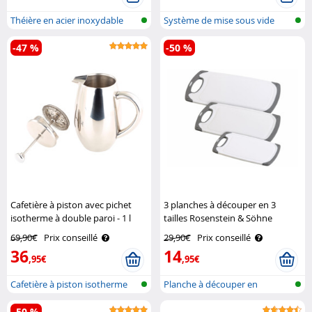
Théière en acier inoxydable
Système de mise sous vide
-47 %
-50 %
Cafetière à piston avec pichet
3 planches à découper en 3
isotherme à double paroi - 1 l
tailles Rosenstein & Söhne
Rosenstein & Söhne
69,90€
Prix conseillé
29,90€
Prix conseillé
36
14
,95€
,95€
Cafetière à piston isotherme
Planche à découper en
plastique, an..
-50 %