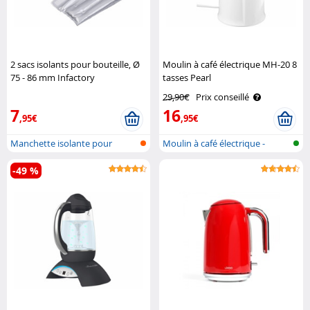
2 sacs isolants pour bouteille, Ø
Moulin à café électrique MH-20 8
75 - 86 mm Infactory
tasses Pearl
29,90€
Prix conseillé
7
16
,95€
,95€
Manchette isolante pour
Moulin à café électrique -
bouteille
broyeur ..
-49 %