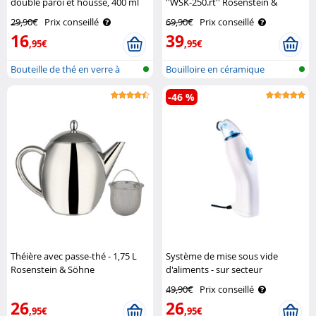
double paroi et housse, 400 ml
''WSK-250.rt'' Rosenstein &
Cucina Dimodena
Söhne
29,90€
Prix conseillé
69,90€
Prix conseillé
16
39
,95€
,95€
Bouteille de thé en verre à
Bouilloire en céramique
double ..
-46 %
Théière avec passe-thé - 1,75 L
Système de mise sous vide
Rosenstein & Söhne
d'aliments - sur secteur
Rosenstein & Söhne
49,90€
Prix conseillé
26
26
,95€
,95€