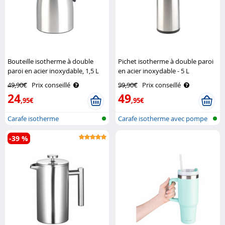
Bouteille isotherme à double
Pichet isotherme à double paroi
paroi en acier inoxydable, 1,5 L
en acier inoxydable - 5 L
Rosenstein & Söhne
Rosenstein & Söhne
49,90€
Prix conseillé
99,90€
Prix conseillé
24
49
,95€
,95€
Carafe isotherme
Carafe isotherme avec pompe
-39 %