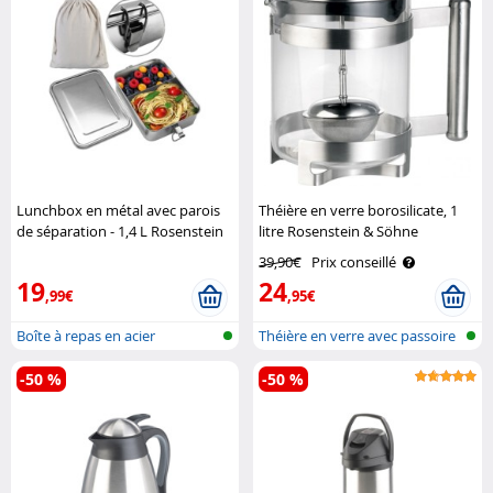
Lunchbox en métal avec parois
Théière en verre borosilicate, 1
de séparation - 1,4 L Rosenstein
litre Rosenstein & Söhne
& Söhne
39,90€
Prix conseillé
19
24
,99€
,95€
Boîte à repas en acier
Théière en verre avec passoire
inoxydable
à th..
-50 %
-50 %