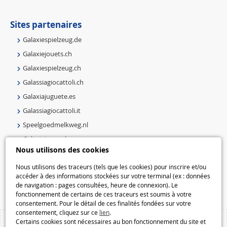
Sites partenaires
Galaxiespielzeug.de
Galaxiejouets.ch
Galaxiespielzeug.ch
Galassiagiocattoli.ch
Galaxiajuguete.es
Galassiagiocattoli.it
Speelgoedmelkweg.nl
Galaxiejouets.be
Nous utilisons des cookies
Galaxiespielzeug.be
Nous utilisons des traceurs (tels que les cookies) pour inscrire et/ou
Speelgoedmelkweg.be
accéder à des informations stockées sur votre terminal (ex : données
Macway.com
de navigation : pages consultées, heure de connexion). Le
fonctionnement de certains de ces traceurs est soumis à votre
consentement. Pour le détail de ces finalités fondées sur votre
consentement, cliquez sur ce
lien
.
Certains cookies sont nécessaires au bon fonctionnement du site et