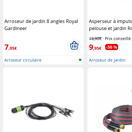
Arroseur de jardin 8 angles Royal
Asperseur à impuls
Gardineer
pelouse et jardin R
19,90€
Prix conseillé
7
9
-50 %
,95€
,95€
Arroseur circulaire
Arroseur de jardin