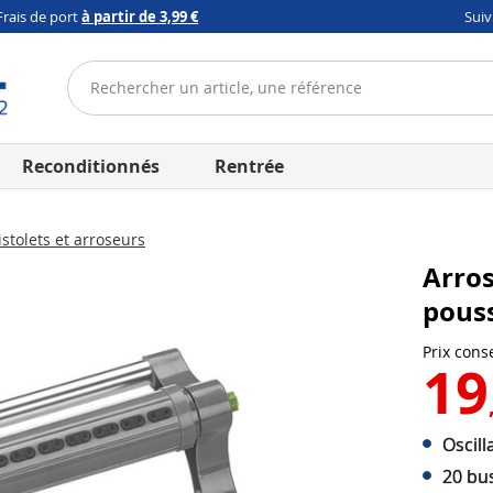
Frais de port
à partir de 3,99 €
Sui
Reconditionnés
Rentrée
stolets et arroseurs
Arros
pous
Prix conse
19
Oscill
20 bu