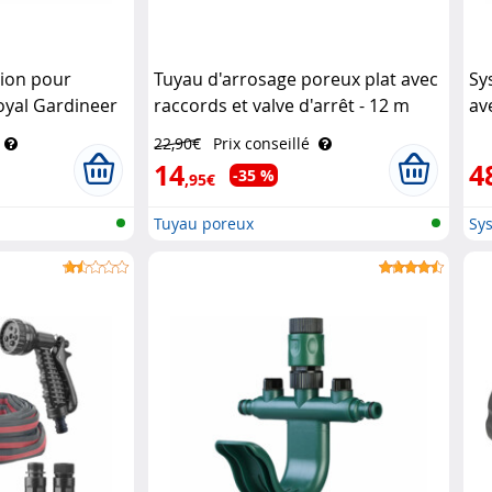
ion pour
Tuyau d'arrosage poreux plat avec
Sy
oyal Gardineer
raccords et valve d'arrêt - 12 m
av
Royal Gardineer
pr
22,90€
Prix conseillé
Ga
14
4
-35 %
,95€
Tuyau poreux
Sys