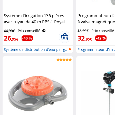
Système d'irrigation 136 pièces
Programmateur d'ar
avec tuyau de 40 m PBS-1 Royal
à valve magnétiqu
Gardineer
Gardineer
44,90€
Prix conseillé
56,90€
Prix conseillé
26
32
-40 %
-42 %
,95€
,95€
Système de distribution d'eau par g..
Programmateur d'arr
électroniq..