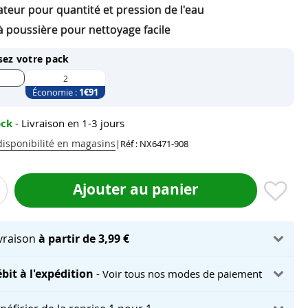
teur pour quantité et pression de l'eau
 à poussière pour nettoyage facile
sez votre pack
2
Économie :
1
€91
ock
- Livraison en 1-3 jours
 disponibilité en magasins
|
Réf : NX6471-908
Ajouter au panier
ivraison
à partir de 3,99 €
bit à l'expédition
- Voir tous nos modes de paiement