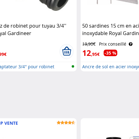
z de robinet pour tuyau 3/4''
50 sardines 15 cm en ac
yal Gardineer
inoxydable Royal Gardi
19,90€
Prix conseillé
12
-35 %
99€
,95€
ptateur 3/4'' pour robinet
Ancre de sol en acier inox
P VENTE