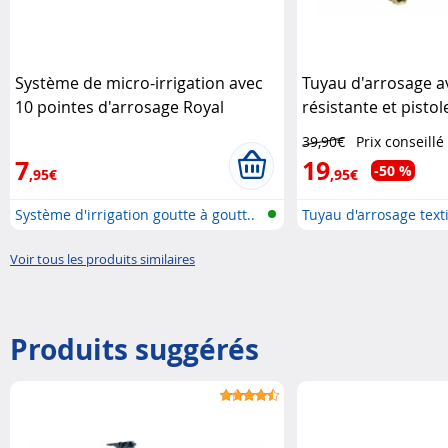
Système de micro-irrigation avec
Tuyau d'arrosage av
10 pointes d'arrosage Royal
résistante et pistol
Gardineer
Gardineer
39,90€
Prix conseillé
7
19
-50 %
,95€
,95€
Système d'irrigation goutte à goutt..
Tuyau d'arrosage texti
pomme..
Voir tous les produits similaires
Produits suggérés