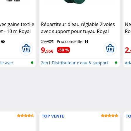
ec gaine textile
Répartiteur d'eau réglable 2 voies
Ne
et - 10 m Royal
avec support pour tuyau Royal
Ro
Gardineer
19,90€
Prix conseillé
9
2
-50 %
,95€
,
le avec
2en1 Distributeur d'eau & support
Ada
d..
TOP VENTE
TO