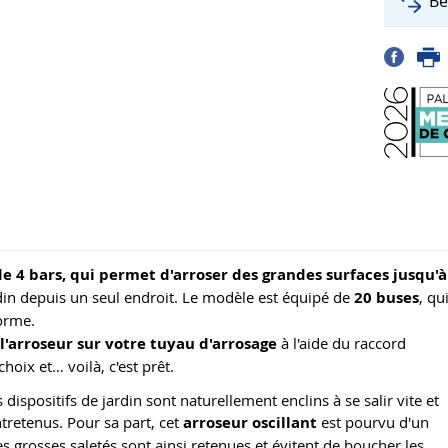
Bé
de 4 bars, qui permet d'arroser des grandes surfaces jusqu'à
din depuis un seul endroit. Le modèle est équipé de
20 buses
, qu
orme.
l'arroseur sur votre tuyau d'arrosage
à l'aide du raccord
hoix et… voilà, c'est prêt.
dispositifs de jardin sont naturellement enclins à se salir vite et
tretenus. Pour sa part, cet
arroseur oscillant
est pourvu d'un
es grosses saletés sont ainsi retenues et évitent de boucher les