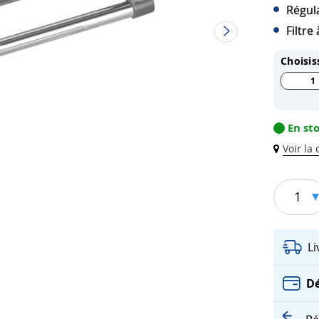
Régula
Filtre
Choisis
1
En st
Voir la
1
L
Dé