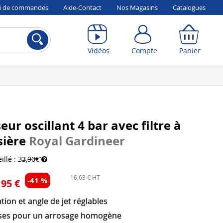
vi de commandes
Aide-Contact
Nos Magasins
Catalogues
Compte
Panier
Vidéos
Compte
Panier
eur oscillant 4 bar avec filtre à
sière
Royal Gardineer
illé :
33,90€
16,63 € HT
-41 %
,95 €
ation et angle de jet réglables
ses pour un arrosage homogène