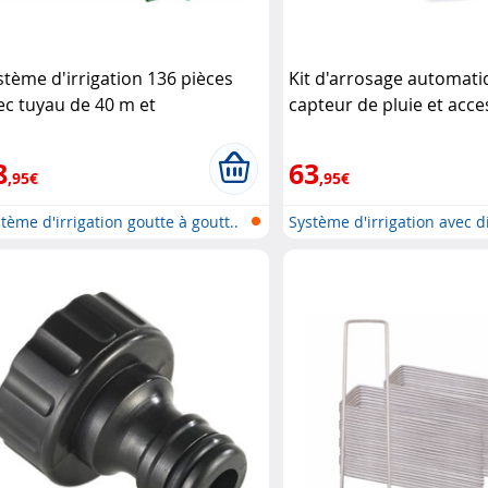
stème d'irrigation 136 pièces
Kit d'arrosage automati
ec tuyau de 40 m et
capteur de pluie et acce
ogrammateur d'arrosage Royal
Royal Gardineer
rdineer
8
63
,95€
,95€
tème d'irrigation goutte à goutt..
Système d'irrigation avec di