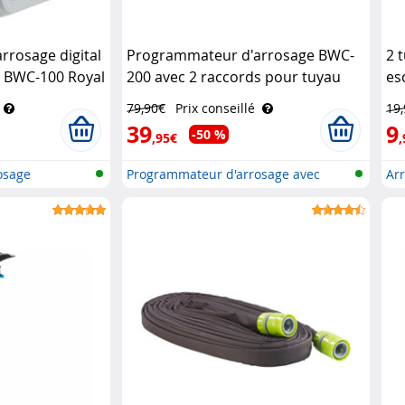
rosage digital
Programmateur d'arrosage BWC-
2 
e BWC-100 Royal
200 avec 2 raccords pour tuyau
es
Royal Gardineer
d'
79,90€
Prix conseillé
19
39
9
-50 %
,95€
,
osage
Programmateur d'arrosage avec
Arr
conne..