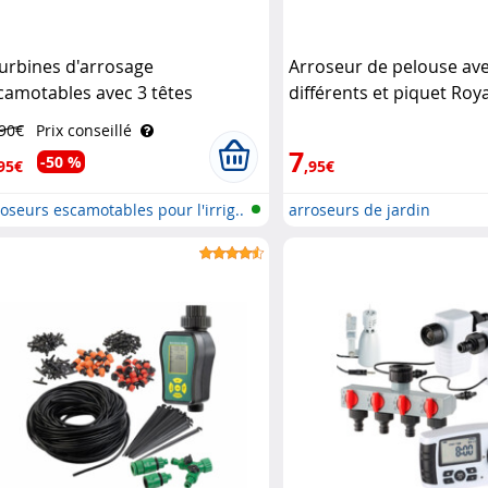
turbines d'arrosage
Arroseur de pelouse ave
camotables avec 3 têtes
différents et piquet Roy
arrosage Royal Gardineer
Gardineer
,90€
Prix conseillé
7
-50 %
95€
,95€
oseurs escamotables pour l'irrig..
arroseurs de jardin