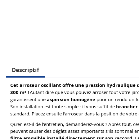
Descriptif
Cet arroseur oscillant offre une pression hydraulique 
300 m² !
Autant dire que vous pouvez arroser tout votre jar
garantissent une
aspersion homogène
pour un rendu unif
Son installation est toute simple : il vous suffit de
brancher 
standard. Placez ensuite l'arroseur dans la position de votre c
Qu'en est-il de l'entretien, demanderez-vous ? Après tout, ces 
peuvent causer des dégâts assez importants s'ils sont mal en
filtre amovible installé directement sur son raccord
. L