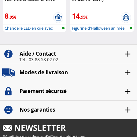
Rouge Britesta
8
14
,95€
,95€
Chandelle LED en cire avec
Figurine d'Halloween animée
flamme v..
Aide / Contact
Tél : 03 88 58 02 02
Modes de livraison
Paiement sécurisé
Nos garanties
NEWSLETTER
Bénéficiez de cadeaux, d'offres, de réductions...