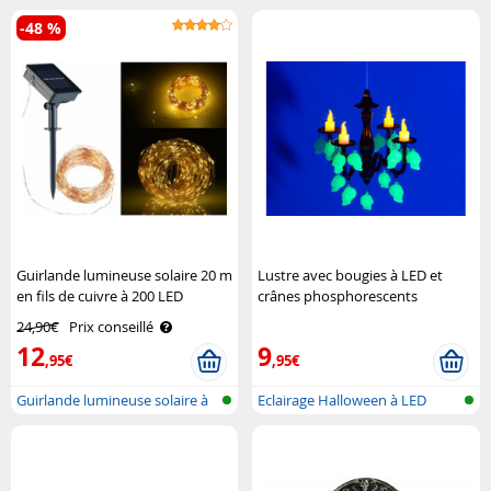
pour..
-48 %
Guirlande lumineuse solaire 20 m
Lustre avec bougies à LED et
en fils de cuivre à 200 LED
crânes phosphorescents
Lunartec
Lunartec
24,90€
Prix conseillé
12
9
,95€
,95€
Guirlande lumineuse solaire à
Eclairage Halloween à LED
LED (..