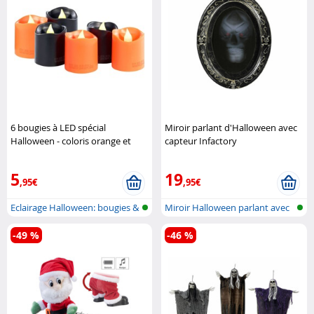
6 bougies à LED spécial
Miroir parlant d'Halloween avec
Halloween - coloris orange et
capteur Infactory
noir Lunartec
5
19
,95€
,95€
Eclairage Halloween: bougies &
Miroir Halloween parlant avec
lant..
son e..
-49 %
-46 %