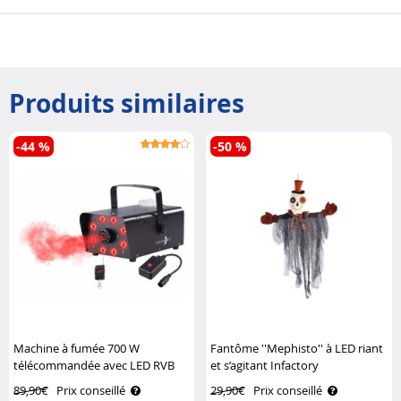
Produits similaires
-44 %
-50 %
Machine à fumée 700 W
Fantôme ''Mephisto'' à LED riant
télécommandée avec LED RVB
et s’agitant Infactory
Lunartec
89,90€
Prix conseillé
29,90€
Prix conseillé