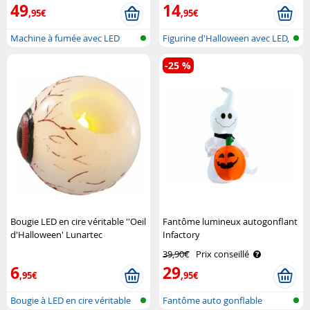
49
14
,95€
,95€
Machine à fumée avec LED
Figurine d'Halloween avec LED,
RGB et tél..
mouv..
-25 %
Bougie LED en cire véritable ''Oeil
Fantôme lumineux autogonflant
d'Halloween' Lunartec
Infactory
39,90€
Prix conseillé
6
29
,95€
,95€
Bougie à LED en cire véritable
Fantôme auto gonflable