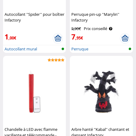
Autocollant ''Spider'' pour boîtier
Perruque pin-up ''Marylin''
Infactory
Infactory
9,90€
Prix conseillé
1
7
,00€
,95€
Autocollant mural
Perruque
Chandelle à LED avec flamme
Arbre hanté ''Kabal'' chantant et
vacillante et télécommande -
dansant Infactory