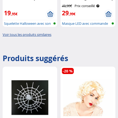
49,90€
Prix conseillé
19
29
,95€
,99€
Squelette Halloween avec son
Masque LED avec commande
et cap..
gestuelle
Voir tous les produits similaires
Produits suggérés
-20 %