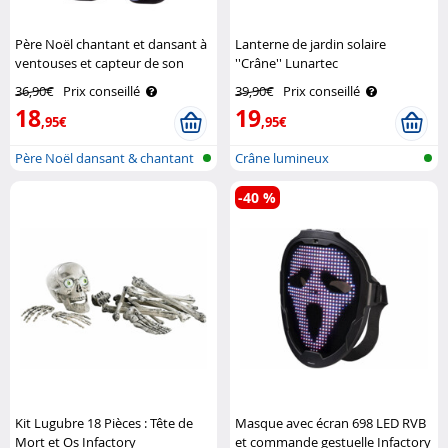
Père Noël chantant et dansant à
Lanterne de jardin solaire
ventouses et capteur de son
''Crâne'' Lunartec
Infactory
36,90€
Prix conseillé
39,90€
Prix conseillé
18
19
,95€
,95€
Père Noël dansant & chantant
Crâne lumineux
pour l..
-40 %
Kit Lugubre 18 Pièces : Tête de
Masque avec écran 698 LED RVB
Mort et Os Infactory
et commande gestuelle Infactory