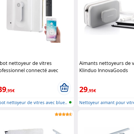
bot nettoyeur de vitres
Aimants nettoyeurs de v
ofessionnel connecté avec
Klinduo InnovaGoods
nction bluetooth PR-040 Sichler
ushaltsgeräte
39
29
,95€
,95€
ot nettoyeur de vitres avec blue..
Nettoyeur aimant pour vitr