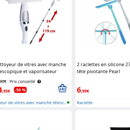
ttoyeur de vitres avec manche
2 raclettes en silicone 2
lescopique et vaporisateur
tête pivotante Pearl
chler Haushaltsgeräte
,90€
Prix conseillé
4
6
-50 %
,95€
,99€
eur de vitres avec manche télesc..
Raclette