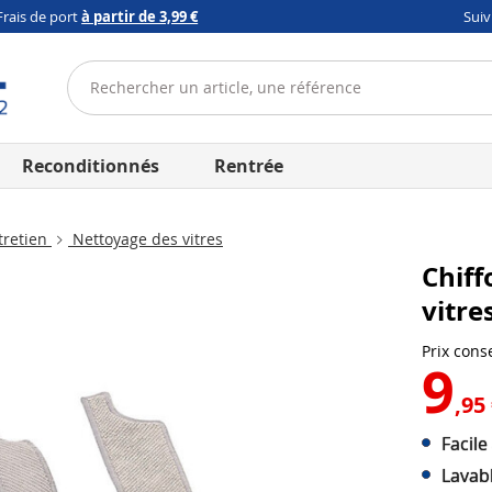
Frais de port
à partir de 3,99 €
Sui
Reconditionnés
Rentrée
tretien
Nettoyage des vitres
Chiff
vitre
Prix conse
9
,95
Facile
Lavabl