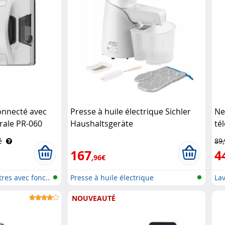
connecté avec
Presse à huile électrique Sichler
Ne
érale PR-060
Haushaltsgeräte
té
Si
é
89
167
4
,96€
res avec fonc..
Presse à huile électrique
Lav
NOUVEAUTÉ