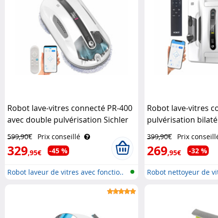
Robot lave-vitres connecté PR-400
Robot lave-vitres 
avec double pulvérisation Sichler
pulvérisation bilat
Exclusive
Sichler Exclusive
599,90€
Prix conseillé
399,90€
Prix conseill
329
269
-45 %
-32 %
,95€
,95€
Robot laveur de vitres avec fonctio..
Robot nettoyeur de vit