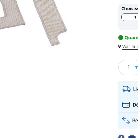
Choisis
1
Quant
Voir la
1
L
Dé
Bé