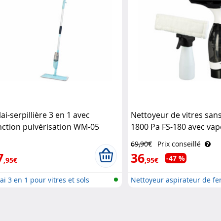
ai-serpillière 3 en 1 avec
Nettoyeur de vitres sans 
nction pulvérisation WM-05
1800 Pa FS-180 avec vap
chler Haushaltsgeräte
Sichler Haushaltsgeräte
69,90€
Prix conseillé
7
36
-47 %
,95€
,95€
ai 3 en 1 pour vitres et sols
Nettoyeur aspirateur de fe