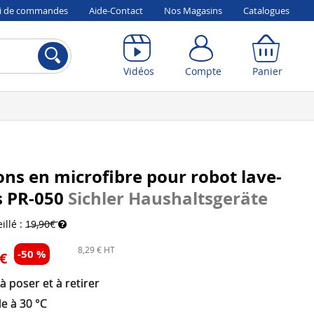
vi de commandes
Aide-Contact
Nos Magasins
Catalogues
Compte
Panier
Vidéos
Compte
Panier
ons en microfibre pour robot lave-
s PR-050
Sichler Haushaltsgeräte
illé :
19,90€
8,29 € HT
-50 %
 €
 à poser et à retirer
e à 30 °C