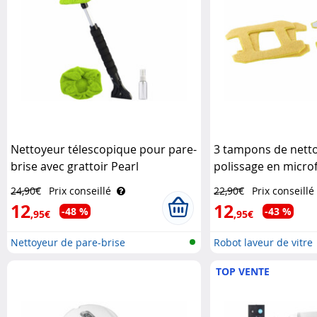
Nettoyeur télescopique pour pare-
3 tampons de netto
brise avec grattoir Pearl
polissage en micro
041 V3 Sichler Hau
24,90€
Prix conseillé
22,90€
Prix conseillé
12
12
-48 %
-43 %
,95€
,95€
Nettoyeur de pare-brise
Robot laveur de vitre
télescopiqu..
TOP VENTE