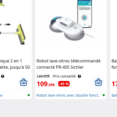
pique 2 en 1
Robot lave-vitres télécommandé
Bal
ette, jusqu'à 50
connecté PR-405 Sichler
fo
Haushaltsgeräte
Si
199,90€
Prix conseillé
109
1
-45 %
,99€
ue
Robot lave-vitres avec double fonct..
Bal