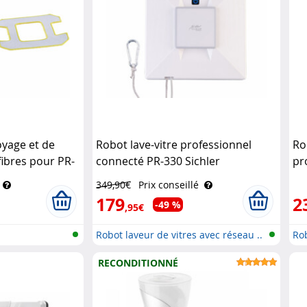
yage et de
Robot lave-vitre professionnel
Ro
fibres pour PR-
connecté PR-330 Sichler
pr
shaltsgeräte
Haushaltsgeräte
fo
349,90€
Prix conseillé
Ha
179
2
-49 %
,95€
Robot laveur de vitres avec réseau ..
Rob
RECONDITIONNÉ