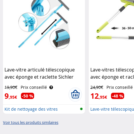
Lave-vitre articulé télescopique
Lave-vitres télesco
avec éponge et raclette Sichler
avec éponge et racl
Haushaltsgeräte
cm Pearl
19,90€
Prix conseillé
24,90€
Prix conseillé
9
12
-50 %
-48 %
,95€
,95€
Kit de nettoyage des vitres
Lave-vitre télescopiq
Voir tous les produits similaires