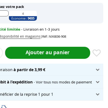
sez votre pack
4
Économie :
9
€85
ité limitée
- Livraison en 1-3 jours
 disponibilité en magasins
|
Réf : NX6836-908
Ajouter au panier
ivraison
à partir de 3,99 €
bit à l'expédition
- Voir tous nos modes de paiement
néficier de la reprise 1 pour 1