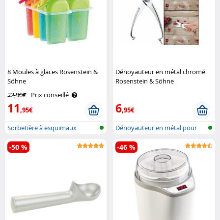
8 Moules à glaces Rosenstein &
Dénoyauteur en métal chromé
Söhne
Rosenstein & Söhne
22,90€
Prix conseillé
11
6
,95€
,95€
Sorbetière à esquimaux
Dénoyauteur en métal pour
olive et ..
-50 %
-46 %