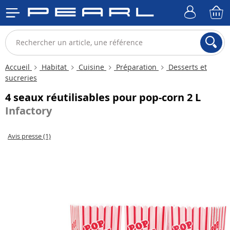
Accueil
Habitat
Cuisine
Préparation
Desserts et
sucreries
4 seaux réutilisables pour pop-corn 2 L
Infactory
Avis presse (1)