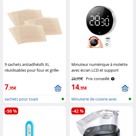
9 sachets antiadhésifs XL
Minuteur numérique à molette
réutilisables pour four et grille-
avec écran LCD et support
pain Rosenstein & Söhne
magnétique Casa Control
29,95€
Prix conseillé
7
14
,95€
,95€
sachets pour toast
Minuterie de cuisine avec
attache m..
-50 %
-42 %