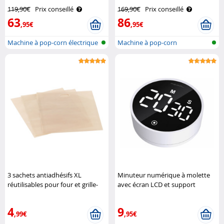
antiadhésif Rosenstein & Söhne
119,90€
Prix conseillé
169,90€
Prix conseillé
63
86
,95€
,95€
Machine à pop-corn électrique
Machine à pop-corn
avec ..
3 sachets antiadhésifs XL
Minuteur numérique à molette
réutilisables pour four et grille-
avec écran LCD et support
pain Rosenstein & Söhne
magnétique Pearl
4
9
,99€
,95€