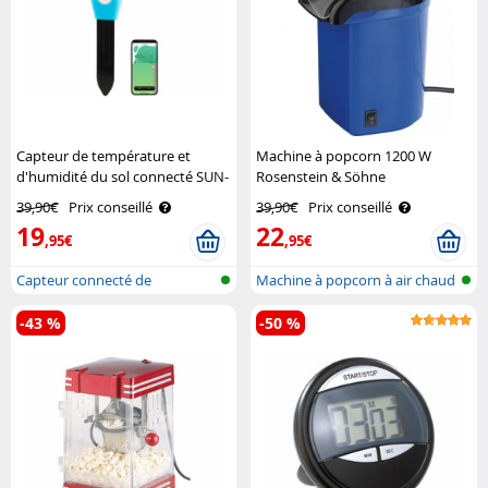
Capteur de température et
Machine à popcorn 1200 W
d'humidité du sol connecté SUN-
Rosenstein & Söhne
151 Royal Gardineer
39,90€
Prix conseillé
39,90€
Prix conseillé
19
22
,95€
,95€
Capteur connecté de
Machine à popcorn à air chaud
température et ..
-43 %
-50 %