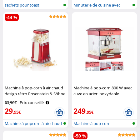
sachets pour toast
Minuterie de cuisine avec
attache m..
-44 %
Machine à pop-corn à air chaud
Machine à pop-corn 800 W avec
design rétro Rosenstein & Söhne
cuve en acier inoxydable
Rosenstein & Söhne
53,90€
Prix conseillé
29
249
,95€
,95€
Machine à popcorn à air chaud
Machine à pop-corn
-50 %