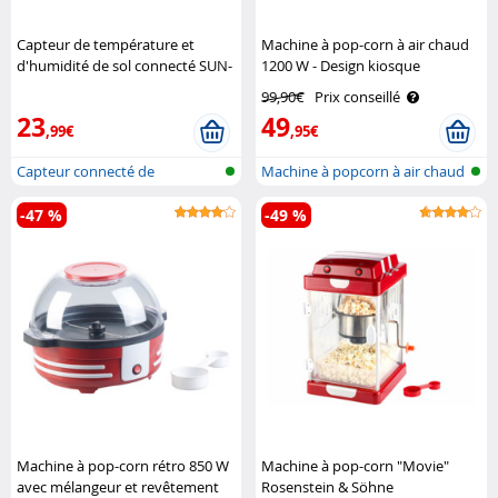
Capteur de température et
Machine à pop-corn à air chaud
d'humidité de sol connecté SUN-
1200 W - Design kiosque
100 Royal Gardineer
miniature Rosenstein & Söhne
99,90€
Prix conseillé
23
49
,99€
,95€
Capteur connecté de
Machine à popcorn à air chaud
température et ..
-47 %
-49 %
Machine à pop-corn rétro 850 W
Machine à pop-corn "Movie"
avec mélangeur et revêtement
Rosenstein & Söhne