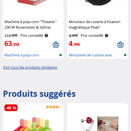
Machine à pop-corn "Theater"
Minuteur de cuisine à fixation
230 W Rosenstein & Söhne
magnétique Pearl
112,90€
Prix conseillé
9,90€
Prix conseillé
63
4
,95€
,99€
Machine à pop-corn
Minuterie de cuisine avec
attache m..
Voir tous les produits similaires
Produits suggérés
-48 %