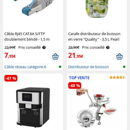
Câble RJ45 CAT.6A S/FTP
Carafe distributeur de boisson
doublement blindé - 1,5 m
en verre "Quality" - 3,5 L Pearl
Goobay
10,99€
Prix conseillé
39,90€
Prix conseillé
7
21
,95€
,95€
Câble réseau catégorie 6
Distributeur de boisson
TOP VENTE
-47 %
-48 %