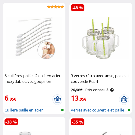
-48 %
6 cuillères-pailles 2 en 1 en acier
3 verres rétro avec anse, paille et
inoxydable avec goupillon
couvercle Pearl
Rosenstein & Söhne
26,90€
Prix conseillé
6
13
,95€
,95€
Cuillère paille en acier
Verres avec couvercle et paille
inoxydable
-38 %
-35 %