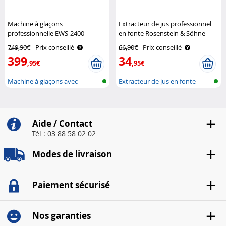
Machine à glaçons
Extracteur de jus professionnel
professionnelle EWS-2400
en fonte Rosenstein & Söhne
Rosenstein & Söhne
749,90€
Prix conseillé
66,90€
Prix conseillé
399
34
,95€
,95€
Machine à glaçons avec
Extracteur de jus en fonte
broyeur à gl..
Aide / Contact
Tél : 03 88 58 02 02
Modes de livraison
Paiement sécurisé
Nos garanties