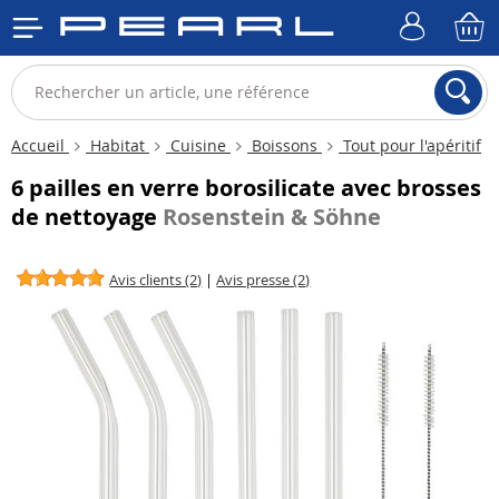
Accueil
Habitat
Cuisine
Boissons
Tout pour l'apéritif
6 pailles en verre borosilicate avec brosses
de nettoyage
Rosenstein & Söhne
Avis clients (2)
|
Avis presse (2)