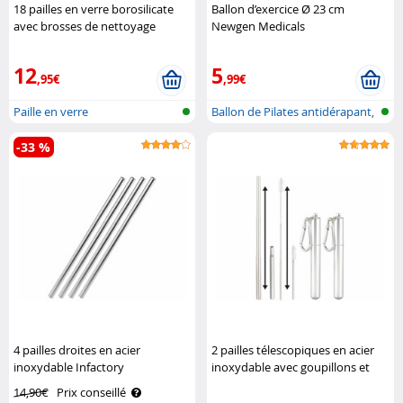
18 pailles en verre borosilicate
Ballon d’exercice Ø 23 cm
avec brosses de nettoyage
Newgen Medicals
Rosenstein & Söhne
12
5
,95€
,99€
Paille en verre
Ballon de Pilates antidérapant,
gon..
-33 %
4 pailles droites en acier
2 pailles télescopiques en acier
inoxydable Infactory
inoxydable avec goupillons et
étuis Rosenstein & Söhne
14,90€
Prix conseillé