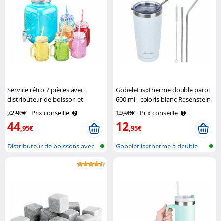
Service rétro 7 pièces avec
Gobelet isotherme double paroi
distributeur de boisson et
600 ml - coloris blanc Rosenstein
6 verres Pearl
& Söhne
72,90€
Prix conseillé
19,90€
Prix conseillé
44
12
,95€
,95€
Distributeur de boissons avec
Gobelet isotherme à double
verre..
paroi