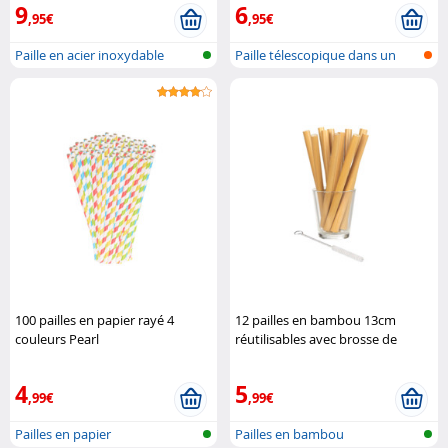
9
6
,95€
,95€
Paille en acier inoxydable
Paille télescopique dans un
boîtier..
100 pailles en papier rayé 4
12 pailles en bambou 13cm
couleurs Pearl
réutilisables avec brosse de
nettoyage Rosenstein & Söhne
4
5
,99€
,99€
Pailles en papier
Pailles en bambou