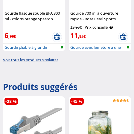
Gourde flasque souple BPA 300
Gourde 700 ml à ouverture
ml - coloris orange Speeron
rapide - Rose Pearl Sports
19,90€
Prix conseillé
6
11
,99€
,95€
Gourde pliable à grande
Gourde avec femeture à une
ouverture
main
Voir tous les produits similaires
Produits suggérés
-28 %
-45 %