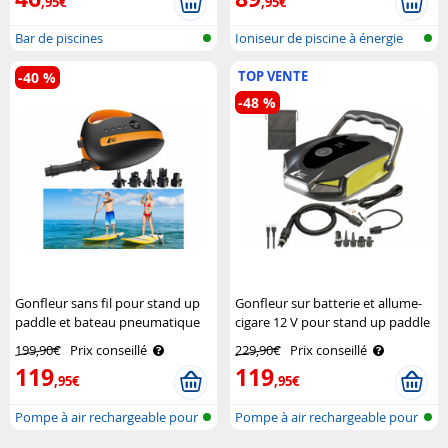
,95€
,95€
Bar de piscines
Ioniseur de piscine à énergie
solai..
TOP VENTE
-40 %
-48 %
Gonfleur sans fil pour stand up
Gonfleur sur batterie et allume-
paddle et bateau pneumatique
cigare 12 V pour stand up paddle
AGT
AGT
199,90€
Prix conseillé
229,90€
Prix conseillé
119
119
,95€
,95€
Pompe à air rechargeable pour
Pompe à air rechargeable pour
planc..
les p..