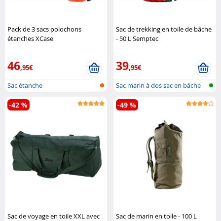
Pack de 3 sacs polochons
Sac de trekking en toile de bâche
étanches XCase
- 50 L Semptec
46
39
,95€
,95€
Sac étanche
Sac marin à dos sac en bâche
de cam..
-42 %
-49 %
Sac de voyage en toile XXL avec
Sac de marin en toile - 100 L