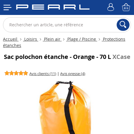
Accueil
Loisirs
Plein air
Plage / Piscine
Protections
étanches
Sac polochon étanche - Orange - 70 L
XCase
Avis clients (11)
|
Avis presse (4)