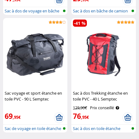
Sac à dos de voyage en bâche
Sac à dos en bâche de camion
de cam..
avec d..
-41 %
Sac voyage et sport étanche en
Sac à dos Trekking étanche en
toile PVC - 90 L Semptec
toile PVC - 40 L Semptec
129,90€
Prix conseillé
69
76
,95€
,95€
Sac de voyage en toile étanche
Sac à dos en toile étanche
(tar..
(tarp)