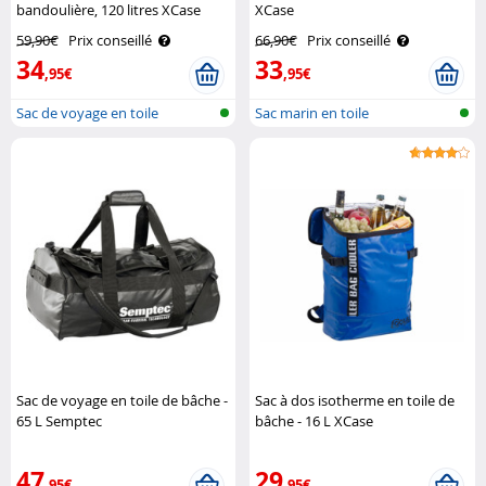
bandoulière, 120 litres XCase
XCase
59,90€
Prix conseillé
66,90€
Prix conseillé
34
33
,95€
,95€
Sac de voyage en toile
Sac marin en toile
Sac de voyage en toile de bâche -
Sac à dos isotherme en toile de
65 L Semptec
bâche - 16 L XCase
47
29
,95€
,95€