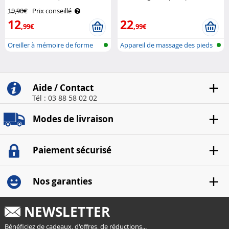
et bouchons d’oreille Newgen
Newgen Medicals
19,90€
Prix conseillé
Medicals
12
22
,99€
,99€
Oreiller à mémoire de forme
Appareil de massage des pieds
EMS à..
Aide / Contact
Tél : 03 88 58 02 02
Modes de livraison
Paiement sécurisé
Nos garanties
NEWSLETTER
Bénéficiez de cadeaux, d'offres, de réductions...