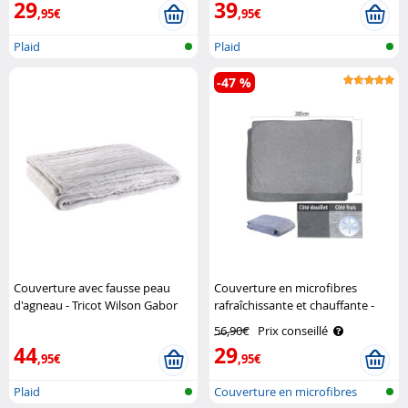
29
39
,95€
,95€
Plaid
Plaid
-47 %
Couverture avec fausse peau
Couverture en microfibres
d'agneau - Tricot Wilson Gabor
rafraîchissante et chauffante -
150 x 200 cm Wilson Gabor
56,90€
Prix conseillé
44
29
,95€
,95€
Plaid
Couverture en microfibres