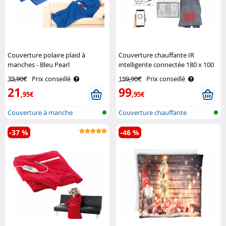
Couverture polaire plaid à
Couverture chauffante IR
manches - Bleu Pearl
intelligente connectée 180 x 100
cm Wilson Gabor
39,90€
Prix conseillé
199,90€
Prix conseillé
21
99
,95€
,95€
Couverture à manche
Couverture chauffante
infrarouge av..
-37 %
-46 %