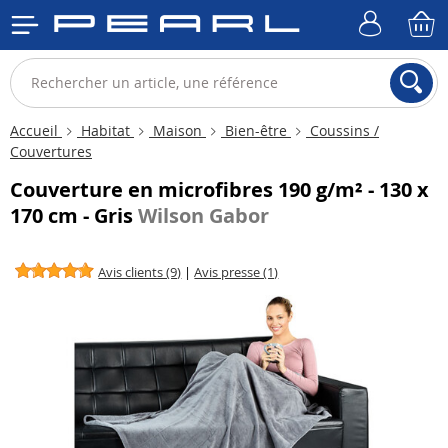
Accueil
Habitat
Maison
Bien-être
Coussins /
Couvertures
Couverture en microfibres 190 g/m² - 130 x
170 cm - Gris
Wilson Gabor
Avis clients (9)
|
Avis presse (1)