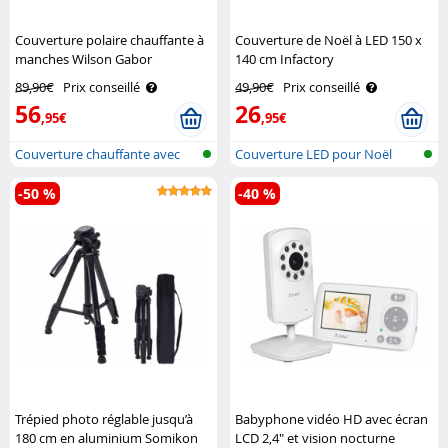
Couverture polaire chauffante à
Couverture de Noël à LED 150 x
manches Wilson Gabor
140 cm Infactory
89,90€
Prix conseillé
49,90€
Prix conseillé
56
26
,95€
,95€
Couverture chauffante avec
Couverture LED pour Noël
manches
-50 %
-40 %
Trépied photo réglable jusqu’à
Babyphone vidéo HD avec écran
180 cm en aluminium Somikon
LCD 2,4" et vision nocturne