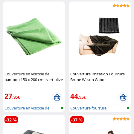
2en1 avec..
Couverture en viscose de
Couverture Imitation Fourrure
bambou 150 x 200 cm - vert olive
Brune Wilson Gabor
Wilson Gabor
27
44
,95€
,95€
Couverture en viscose de
Couverture fourrure
bambou
-32 %
-37 %