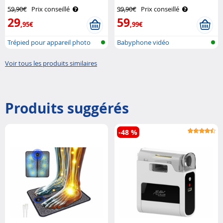
7Links
59,90€
Prix conseillé
99,90€
Prix conseillé
29
59
,95€
,99€
Trépied pour appareil photo
Babyphone vidéo
en alum..
Voir tous les produits similaires
Produits suggérés
-48 %