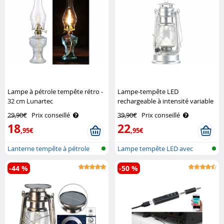
Lampe à pétrole tempête rétro -
Lampe-tempête LED
32 cm Lunartec
rechargeable à intensité variable
200lm / 3W / 8000K - Argent
29,90€
Prix conseillé
39,90€
Prix conseillé
Lunartec
18
22
,95€
,95€
Lanterne tempête à pétrole
Lampe tempête LED avec
design v..
batterie
-44 %
-50 %