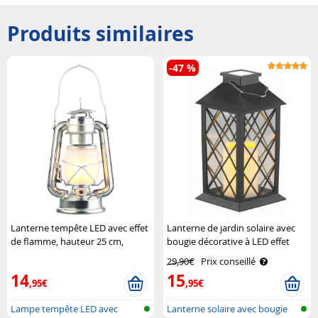
Produits similaires
-47 %
Lanterne tempête LED avec effet
Lanterne de jardin solaire avec
de flamme, hauteur 25 cm,
bougie décorative à LED effet
argentée Lunartec
flamme, capteur d'obscurité
29,90€
Prix conseillé
Lunartec
14
15
,95€
,95€
Lampe tempête LED avec
Lanterne solaire avec bougie