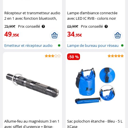
Récepteur et transmetteur audio
Lampe d’ambiance connectée
2 en 1 avec fonction bluetooth,
avec LED IC RVB - coloris noir
jusqu'à 50 m Auvisio
Luminea Home Control
79,90€
Prix conseillé
69,90€
Prix conseillé
49
34
,95€
,95€
Emetteur et récepteur audio
Lampe de bureau pour réseau
avec bl..
local s..
-50 %
Allume-feu au magnésium 3 en 1
Sac polochon étanche - Bleu - 5 L
avec sifflet d'urgence + Brise-
XCase