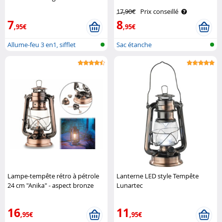
vitre Pearl
17,90€
Prix conseillé
7
8
,95€
,95€
Allume-feu 3 en1, sifflet
Sac étanche
d'urgence..
Lampe-tempête rétro à pétrole
Lanterne LED style Tempête
24 cm "Anika" - aspect bronze
Lunartec
Lunartec
16
11
,95€
,95€