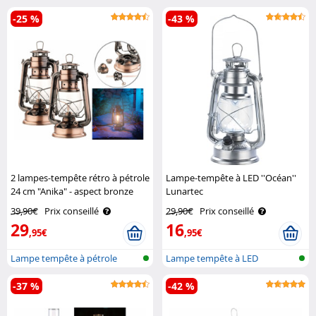
imitation fl..
scinti..
-25 %
-43 %
2 lampes-tempête rétro à pétrole
Lampe-tempête à LED ''Océan''
24 cm "Anika" - aspect bronze
Lunartec
Lunartec
39,90€
Prix conseillé
29,90€
Prix conseillé
29
16
,95€
,95€
Lampe tempête à pétrole
Lampe tempête à LED
-37 %
-42 %