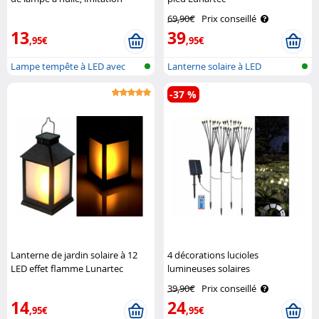
flamme - Argent Lunartec
69,90€
Prix conseillé
13
39
,95€
,95€
Lampe tempête à LED avec
Lanterne solaire à LED
flamme en ..
-37 %
Lanterne de jardin solaire à 12
4 décorations lucioles
LED effet flamme Lunartec
lumineuses solaires
télécommandées pour jardin
39,90€
Prix conseillé
Lunartec
14
24
,95€
,95€