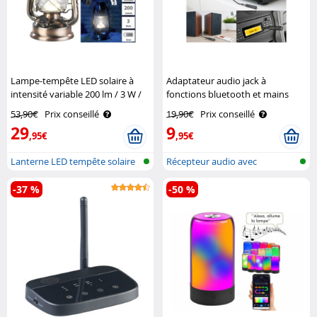
Lampe-tempête LED solaire à
Adaptateur audio jack à
intensité variable 200 lm / 3 W /
fonctions bluetooth et mains
3000 K - Bronze Lunartec
libres BTA-40 Auvisio
53,90€
Prix conseillé
19,90€
Prix conseillé
29
9
,95€
,95€
Lanterne LED tempête solaire
Récepteur audio avec
bluetooth et f..
-37 %
-50 %