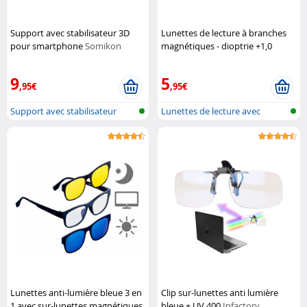
Support avec stabilisateur 3D
Lunettes de lecture à branches
pour smartphone
Somikon
magnétiques - dioptrie +1,0
Infactory
9
5
,95€
,95€
Support avec stabilisateur
Lunettes de lecture avec
vidéo 3D...
fermeture...
Lunettes anti-lumière bleue 3 en
Clip sur-lunettes anti lumière
1 avec sur-lunettes magnétiques
bleue + UV 400
Infactory