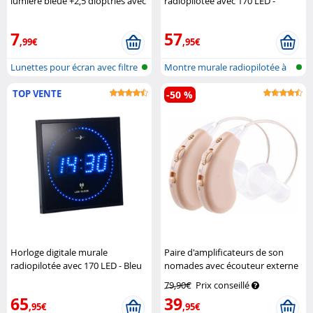
lumière bleue +2,5 dioptries avec
radiopilotée avec 170 LED -
protection UV400
Infactory
Rouge
Lunartec
7
57
,99€
,95€
Lunettes pour écran avec filtre
Montre murale radiopilotée à
de...
LED
TOP VENTE
-50 %
Horloge digitale murale
Paire d'amplificateurs de son
radiopilotée avec 170 LED - Bleu
nomades avec écouteur externe
Lunartec
et chargeur USB
Newgen
79,90€
Prix conseillé
Medicals
65
39
,95€
,95€