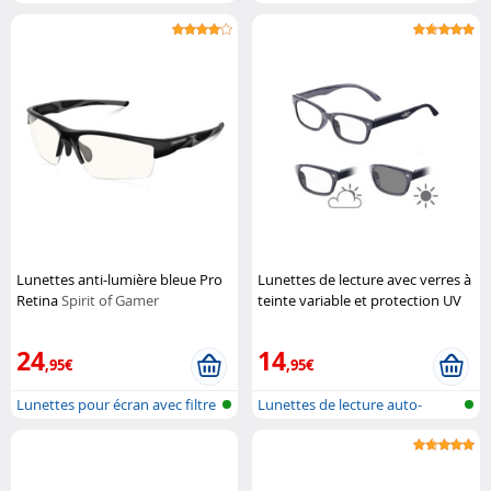
de...
de...
Lunettes anti-lumière bleue Pro
Lunettes de lecture avec verres à
Retina
Spirit of Gamer
teinte variable et protection UV
400, +2.0 dpt
Infactory
24
14
,95€
,95€
Lunettes pour écran avec filtre
Lunettes de lecture auto-
de...
teintantes