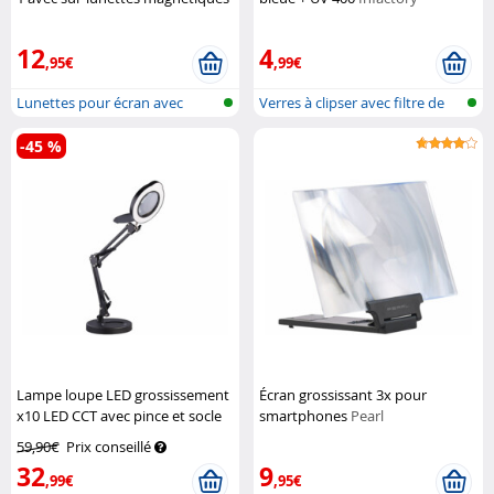
pour vision nocturne et
protection
Pearl
12
4
,95€
,99€
Lunettes pour écran avec
Verres à clipser avec filtre de
fixation p...
lum...
-45 %
Lampe loupe LED grossissement
Écran grossissant 3x pour
x10 LED CCT avec pince et socle
smartphones
Pearl
Lunartec
59,90€
Prix conseillé
32
9
,99€
,95€