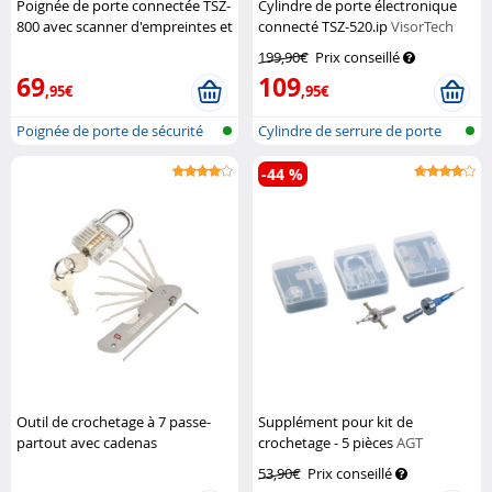
Poignée de porte connectée TSZ-
Cylindre de porte électronique
800 avec scanner d'empreintes et
connecté TSZ-520.ip
VisorTech
code PIN - coloris noir
VisorTech
199,90€
Prix conseillé
69
109
,95€
,95€
Poignée de porte de sécurité
Cylindre de serrure de porte
avec s...
avec a...
-44 %
Outil de crochetage à 7 passe-
Supplément pour kit de
partout avec cadenas
crochetage - 5 pièces
AGT
d'entrainement
Pearl
53,90€
Prix conseillé