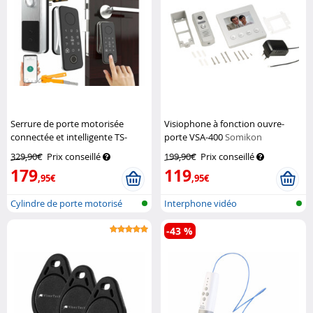
Serrure de porte motorisée
Visiophone à fonction ouvre-
connectée et intelligente TS-
porte VSA-400
Somikon
100.app
VisorTech
329,90€
Prix conseillé
199,90€
Prix conseillé
179
119
,95€
,95€
Cylindre de porte motorisé
Interphone vidéo
ZigBee
-43 %