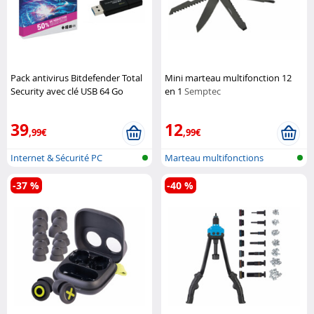
Pack antivirus Bitdefender Total
Mini marteau multifonction 12
Security avec clé USB 64 Go
en 1
Semptec
BitDefender
39
12
,99€
,99€
Internet & Sécurité PC
Marteau multifonctions
(Logiciels P...
-37 %
-40 %