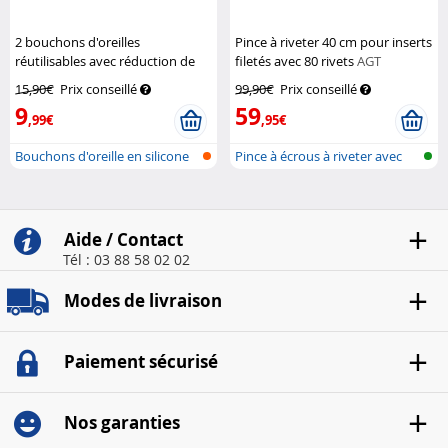
2 bouchons d'oreilles
Pince à riveter 40 cm pour inserts
réutilisables avec réduction de
filetés avec 80 rivets
AGT
bruit 35 dB
Auvisio
15,90€
Prix conseillé
99,90€
Prix conseillé
9
59
,99€
,95€
Bouchons d'oreille en silicone
Pince à écrous à riveter avec
pour...
écrou...
Aide / Contact
Tél : 03 88 58 02 02
Modes de livraison
Paiement sécurisé
Nos garanties