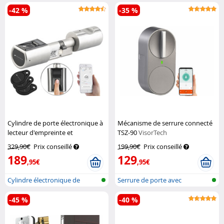
déverro...
-42 %
-35 %
Cylindre de porte électronique à
Mécanisme de serrure connecté
lecteur d'empreinte et
TSZ-90
VisorTech
application TSZ-580.fp
VisorTech
329,90€
Prix conseillé
199,90€
Prix conseillé
189
129
,95€
,95€
Cylindre électronique de
Serrure de porte avec
serrure de...
Bluetooth et...
-45 %
-40 %