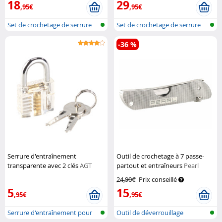
18
29
,95€
,95€
Set de crochetage de serrure
Set de crochetage de serrure
avec s...
avec s...
-36 %
Serrure d'entraînement
Outil de crochetage à 7 passe-
transparente avec 2 clés
AGT
partout et entraîneurs
Pearl
24,90€
Prix conseillé
5
15
,95€
,95€
Serrure d'entraînement pour
Outil de déverrouillage