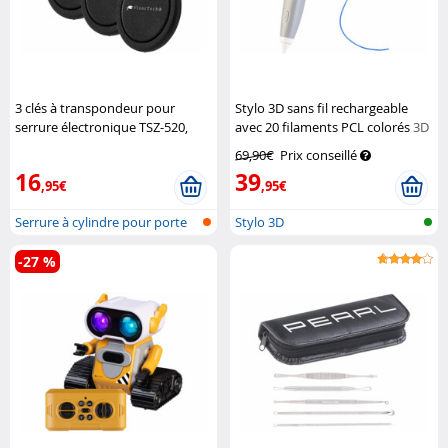
3 clés à transpondeur pour
Stylo 3D sans fil rechargeable
serrure électronique TSZ-520,
avec 20 filaments PCL colorés
3D
TSZ-580.fp et TSZ-700
VisorTech
FreeSculpt
69,90€
Prix conseillé
16
39
,95€
,95€
Serrure à cylindre pour porte
Stylo 3D
avec...
-27 %