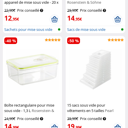
appareil de mise sous vide - 20 x
Rosenstein & Söhne
30 cm
Rosenstein & Söhne
22,90€
Prix conseillé
29,90€
Prix conseillé
12
14
,95€
,95€
Sachets pour mise sous vide
Sacs de mise sous vide
-40 %
-50 %
Boîte rectangulaire pour mise
15 sacs sous vide pour
sous vide - 1,3 L
Rosenstein &
vêtements en 5 tailles
Pearl
Söhne
24,90€
Prix conseillé
39,90€
Prix conseillé
14
19
,99€
,99€