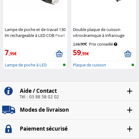
Lampe de poche et de travail 130
Double plaque de cuisson
lm rechargeable à LED COB
Pearl
vitrocéramique à infrarouge
2000 W, Ø 16,4 & 18,8 cm
119,90€
Prix conseillé
Rosenstein & Söhne
7
59
,95€
,95€
Lampe de poche à LED
Plaque de cuisson
rechargeable a...
vitrocéramique do...
Aide / Contact
Tél : 03 88 58 02 02
Modes de livraison
Paiement sécurisé