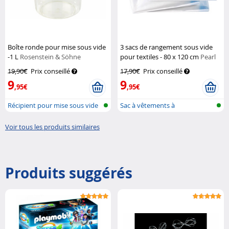
Boîte ronde pour mise sous vide
3 sacs de rangement sous vide
-1 L
Rosenstein & Söhne
pour textiles - 80 x 120 cm
Pearl
19,90€
Prix conseillé
17,90€
Prix conseillé
9
9
,95€
,95€
Récipient pour mise sous vide
Sac à vêtements à
manue...
compression pour...
Voir tous les produits similaires
Produits suggérés