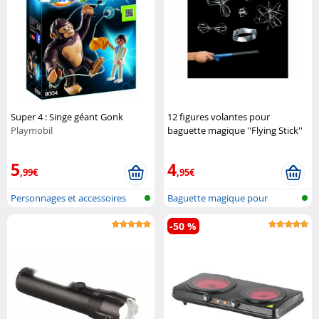
Super 4 : Singe géant Gonk
12 figures volantes pour
Playmobil
baguette magique ''Flying Stick''
Playtastic
5
4
,99€
,95€
Personnages et accessoires
Baguette magique pour
Playmobi...
figures volan...
-50 %