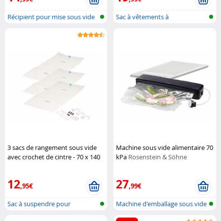
Récipient pour mise sous vide
Sac à vêtements à
manue...
compression pour...
3 sacs de rangement sous vide
Machine sous vide alimentaire 70
avec crochet de cintre - 70 x 140
kPa
Rosenstein & Söhne
cm
Pearl
12
27
,95€
,99€
Sac à suspendre pour
Machine d'emballage sous vide
vêtements, à c...
2 en...