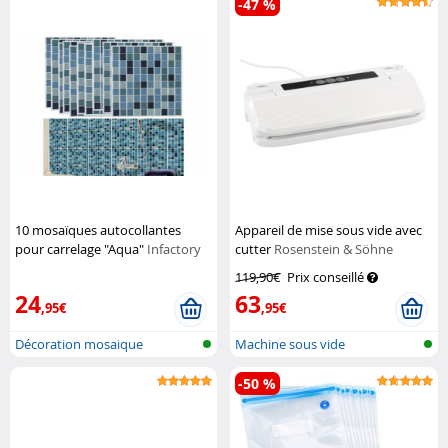
-47 %
10 mosaïques autocollantes
Appareil de mise sous vide avec
pour carrelage "Aqua"
Infactory
cutter
Rosenstein & Söhne
119,90€
Prix conseillé
24
63
,95€
,95€
Décoration mosaique
Machine sous vide
autocollante
-50 %