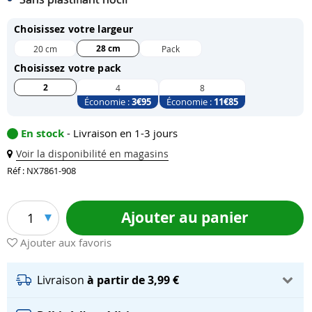
Choisissez votre largeur
28 cm
20 cm
Pack
Choisissez votre pack
2
4
8
Économie :
3
€95
Économie :
11
€85
En stock
- Livraison en 1-3 jours
Voir la disponibilité en magasins
Réf : NX7861-908
Ajouter au panier
1
Ajouter aux favoris
Livraison
à partir de 3,99 €