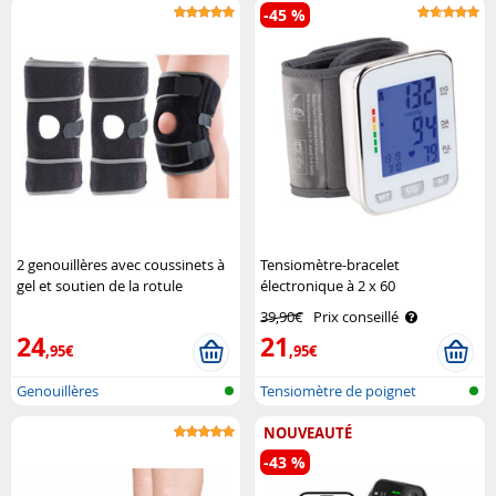
-45 %
2 genouillères avec coussinets à
Tensiomètre-bracelet
gel et soutien de la rotule
électronique à 2 x 60
Speeron
emplacements de mémorisation
39,90€
Prix conseillé
Newgen Medicals
24
21
,95€
,95€
Genouillères
Tensiomètre de poignet
NOUVEAUTÉ
-43 %