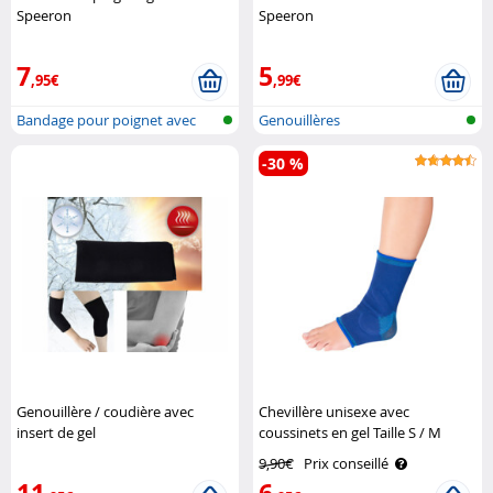
Speeron
Speeron
7
5
,95€
,99€
Bandage pour poignet avec
Genouillères
attelle s..
-30 %
Genouillère / coudière avec
Chevillère unisexe avec
insert de gel
coussinets en gel Taille S / M
chauffant/rafraîchissant - taille L
Speeron
9,90€
Prix conseillé
Newgen Medicals
11
6