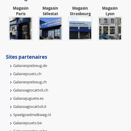
Magasin
Magasin
Magasin
Magasin
Paris
Sélestat
Strasbourg
Lyon
Sites partenaires
Galaxiespielzeug.de
Galaxiejouets.ch
Galaxiespielzeug.ch
Galassiagiocattoli.ch
Galaxiajuguete.es
Galassiagiocattoli.it
Speelgoedmelkweg.nl
Galaxiejouets.be
Galaxiespielzeug.be