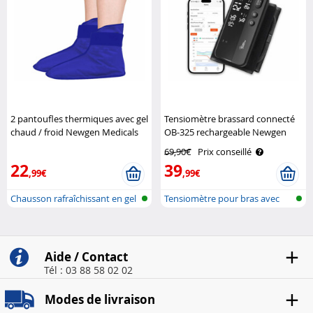
2 pantoufles thermiques avec gel
Tensiomètre brassard connecté
chaud / froid Newgen Medicals
OB-325 rechargeable Newgen
Medicals
69,90€
Prix conseillé
22
39
,99€
,99€
Chausson rafraîchissant en gel
Tensiomètre pour bras avec
avec..
batterie..
Aide / Contact
Tél : 03 88 58 02 02
Modes de livraison