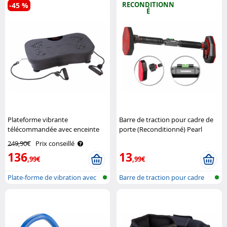
RECONDITIONN
-45 %
É
Plateforme vibrante
Barre de traction pour cadre de
télécommandée avec enceinte
porte (Reconditionné) Pearl
bluetooth Newgen Medicals
Sports
249,90€
Prix conseillé
136
13
,99€
,99€
Plate-forme de vibration avec
Barre de traction pour cadre
bluet..
de por..