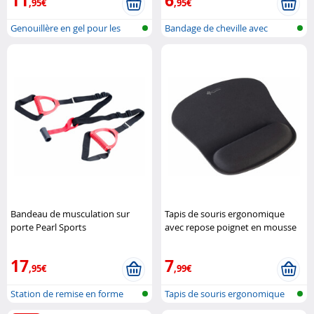
,95€
,95€
Genouillère en gel pour les
Bandage de cheville avec
genoux,..
coussin en..
Bandeau de musculation sur
Tapis de souris ergonomique
porte Pearl Sports
avec repose poignet en mousse
à mémoire de forme
GeneralKeys
17
7
,95€
,99€
Station de remise en forme
Tapis de souris ergonomique
pour por..
avec re..