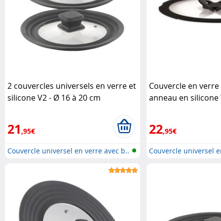
2 couvercles universels en verre et
Couvercle en verre
silicone V2 - Ø 16 à 20 cm
anneau en silicone 
Rosenstein & Söhne
21
22
,95€
,95€
Couvercle universel en verre avec b..
Couvercle universel e