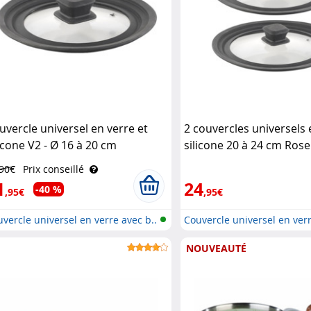
uvercle universel en verre et
2 couvercles universels 
licone V2 - Ø 16 à 20 cm
silicone 20 à 24 cm Ros
senstein & Söhne
Söhne
,90€
Prix conseillé
1
24
-40 %
,95€
,95€
vercle universel en verre avec b..
Couvercle universel en verr
NOUVEAUTÉ