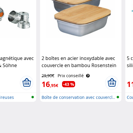
agnétique avec
2 boîtes en acier inoxydable avec
5 
& Söhne
couvercle en bambou Rosenstein
si
& Söhne
Ro
29,90€
Prix conseillé
16
1
-43 %
,95€
dreuses
Boîte de conservation avec couvercl..
Cou