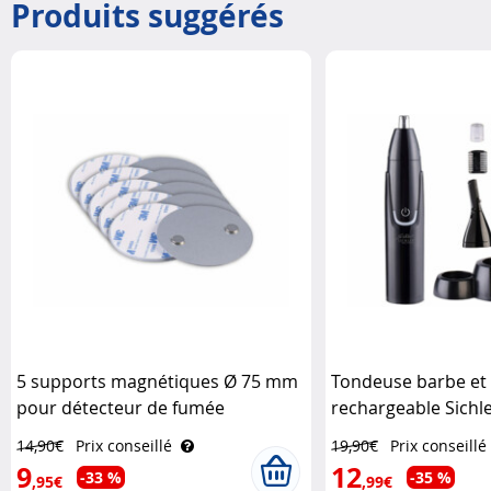
Produits suggérés
5 supports magnétiques Ø 75 mm
Tondeuse barbe et 
pour détecteur de fumée
rechargeable Sichl
VisorTech
14,90€
Prix conseillé
19,90€
Prix conseillé
9
12
-33 %
-35 %
,95€
,99€