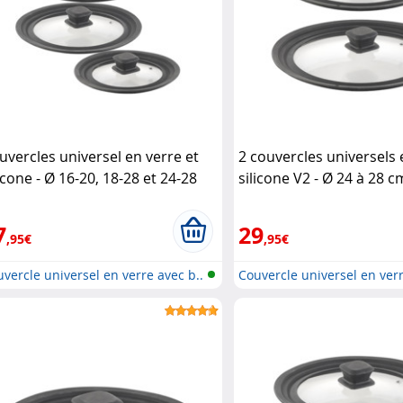
uvercles universel en verre et
2 couvercles universels 
icone - Ø 16-20, 18-28 et 24-28
silicone V2 - Ø 24 à 28 c
 Rosenstein & Söhne
Rosenstein & Söhne
7
29
,95€
,95€
vercle universel en verre avec b..
Couvercle universel en verr