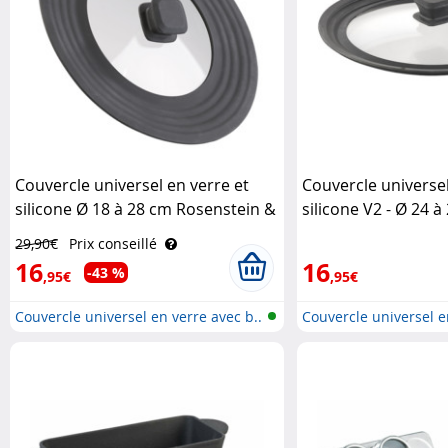
Couvercle universel en verre et
Couvercle universel
silicone Ø 18 à 28 cm Rosenstein &
silicone V2 - Ø 24 à
Söhne
Rosenstein & Söhn
29,90€
Prix conseillé
16
16
-43 %
,95€
,95€
Couvercle universel en verre avec b..
Couvercle universel e