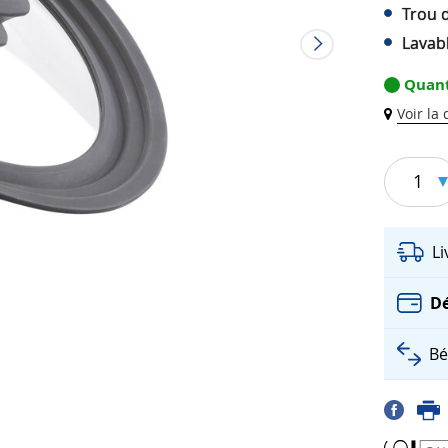
Trou 
Lavabl
Quant
Voir la
1
L
Dé
Bé