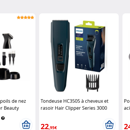
poils de nez
Tondeuse HC3505 à cheveux et
Po
er Beauty
rasoir Hair Clipper Series 3000
ac
Philips
To
22
2
,95€