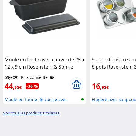
Moule en fonte avec couvercle 25 x
Support à épices m
12 x 9 cm Rosenstein & Söhne
6 pots Rosenstein 
69,90€
Prix conseillé
44
16
-36 %
,95€
,95€
Moule en forme de caisse avec
Etagère avec saupou
couve..
d'épices..
Voir tous les produits similaires