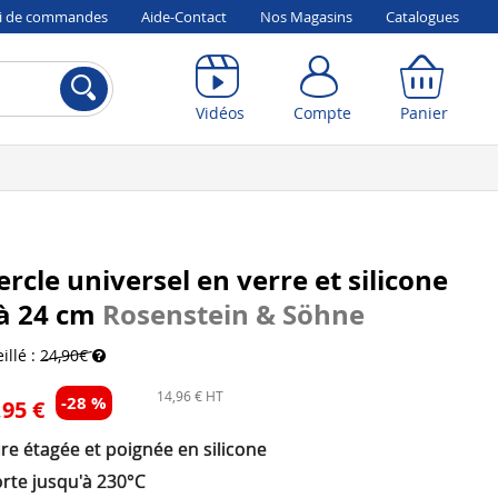
vi de commandes
Aide-Contact
Nos Magasins
Catalogues
Compte
Panier
Vidéos
Compte
Panier
rcle universel en verre et silicone
 à 24 cm
Rosenstein & Söhne
illé :
24,90€
14,96 € HT
-28 %
,95 €
re étagée et poignée en silicone
rte jusqu'à 230°C