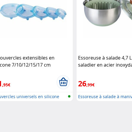
couvercles extensibles en
Essoreuse à salade 4,7 L
licone 7/10/12/15/17 cm
saladier en acier inoxyd
senstein & Söhne
Rosenstein & Söhne
1
26
,95€
,99€
vercles universels en silicone
Essoreuse à salade à maniv