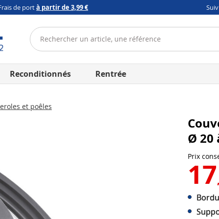
Frais de port
à partir de 3,99 €
Sui
Reconditionnés
Rentrée
eroles et poêles
Couve
Ø 20
Prix conse
17
Bordu
Suppo