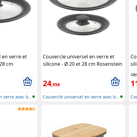
 en verre et
Couvercle universel en verre et
Co
 28 cm
silicone - Ø 20 et 28 cm Rosenstein
si
e
& Söhne
Ro
19
24
1
,95€
n verre avec b..
Couvercle universel en verre avec b..
Cou