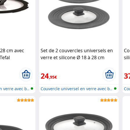
 28 cm avec
Set de 2 couvercles universels en
Co
Tefal
verre et silicone Ø 18 à 28 cm
sil
Rosenstein & Söhne
cm
24
3
,95€
n verre avec b..
Couvercle universel en verre avec b..
Cou