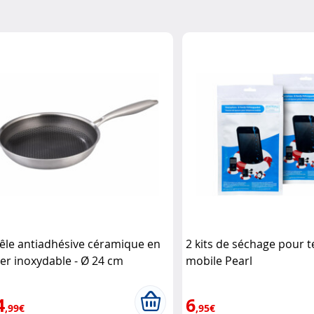
êle antiadhésive céramique en
2 kits de séchage pour 
ier inoxydable - Ø 24 cm
mobile Pearl
rnwald-Schmiede
4
6
,99€
,95€