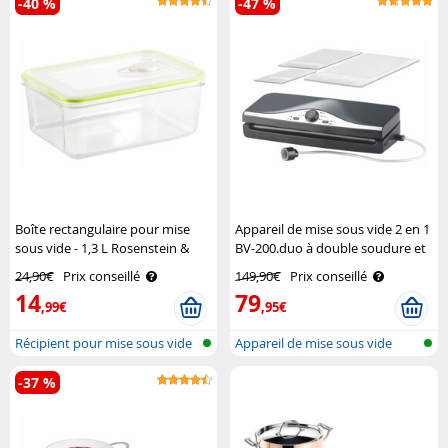
-40 %
-47 %
Boîte rectangulaire pour mise
Appareil de mise sous vide 2 en 1
sous vide - 1,3 L Rosenstein &
BV-200.duo à double soudure et
Söhne
cutter intégré Rosenstein &
24,90€
Prix conseillé
149,90€
Prix conseillé
Söhne
14
79
,99€
,95€
Récipient pour mise sous vide
Appareil de mise sous vide
manue..
pour fil..
-37 %