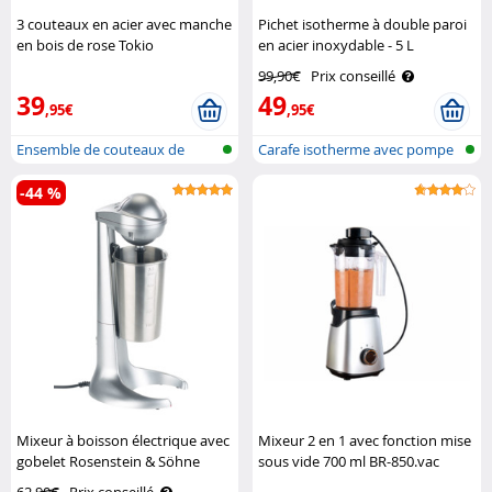
3 couteaux en acier avec manche
Pichet isotherme à double paroi
en bois de rose Tokio
en acier inoxydable - 5 L
Kitchenware
Rosenstein & Söhne
99,90€
Prix conseillé
39
49
,95€
,95€
Ensemble de couteaux de
Carafe isotherme avec pompe
cuisine fai..
-44 %
Mixeur à boisson électrique avec
Mixeur 2 en 1 avec fonction mise
gobelet Rosenstein & Söhne
sous vide 700 ml BR-850.vac
Rosenstein & Söhne
62,90€
Prix conseillé