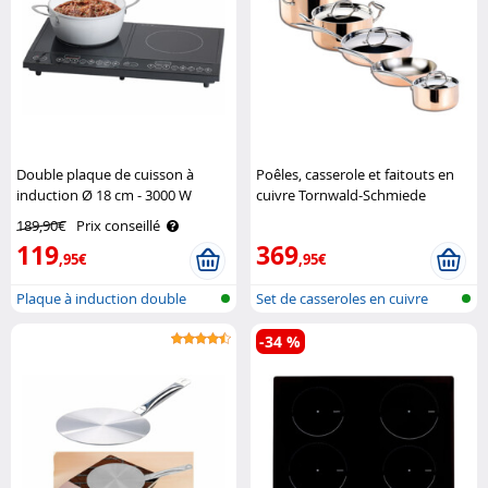
Double plaque de cuisson à
Poêles, casserole et faitouts en
induction Ø 18 cm - 3000 W
cuivre Tornwald-Schmiede
Rosenstein & Söhne
189,90€
Prix conseillé
119
369
,95€
,95€
Plaque à induction double
Set de casseroles en cuivre
mobile en..
-34 %