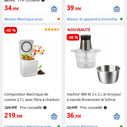
34
39
,95€
,95€
Mixeur électrique pour
Mixeur et appareil à smoothie
boissons
NOUVEAUTÉ
-45 %
-38 %
Composteur électrique de
Hachoir 400 W 2 x 2 L et broyeur
cuisine 3,7 L avec filtre à charbon
à viande Rosenstein & Söhne
actif K-05 Rosenstein & Söhne
399,90€
Prix conseillé
59,90€
Prix conseillé
219
36
,99€
,95€
Composteur électrique avec
Hachoir électrique