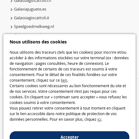
Galassiagiocattoli.ch
Galaxiajuguete.es
Galassiagiocattoli.it
Speelgoedmelkweg.nl
Galaxiejouets.be
Nous utilisons des cookies
Galaxiespielzeug.be
Nous utilisons des traceurs (tels que les cookies) pour inscrire et/ou
Speelgoedmelkweg.be
accéder à des informations stockées sur votre terminal (ex : données
Macway.com
de navigation : pages consultées, heure de connexion). Le
fonctionnement de certains de ces traceurs est soumis à votre
consentement. Pour le détail de ces finalités fondées sur votre
consentement, cliquez sur ce
lien
.
Certains cookies sont nécessaires au bon fonctionnement du site et
de nos services. Votre consentement n’est pas requis pour ces
cookies. En cliquant sur « continuer sans accepter » vous refusez les
cookies soumis à votre consentement.
Vous pouvez retirer votre consentement à tout moment en cliquant
sur le lien accessible dans notre politique de protection de vos
données personnelles. Pour en savoir plus, cliquez
ici
.
Accepter