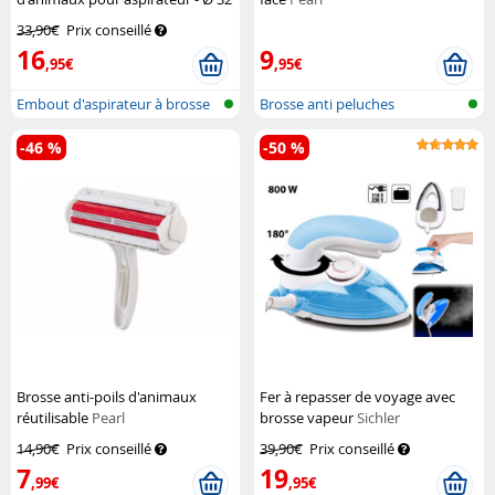
à 35 mm
Sichler Haushaltsgeräte
33,90€
Prix conseillé
16
9
,95€
,95€
Embout d'aspirateur à brosse
Brosse anti peluches
pour p...
-46 %
-50 %
Brosse anti-poils d'animaux
Fer à repasser de voyage avec
réutilisable
Pearl
brosse vapeur
Sichler
Haushaltsgeräte
14,90€
Prix conseillé
39,90€
Prix conseillé
7
19
,99€
,95€