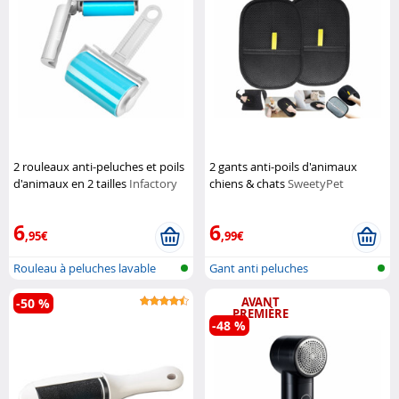
2 rouleaux anti-peluches et poils
2 gants anti-poils d'animaux
d'animaux en 2 tailles
Infactory
chiens & chats
SweetyPet
6
6
,95€
,99€
Rouleau à peluches lavable
Gant anti peluches
AVANT
-50 %
PREMIÈRE
-48 %