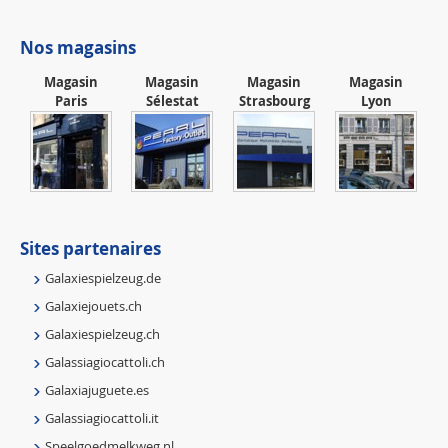
Nos magasins
Magasin
Magasin
Magasin
Magasin
Paris
Sélestat
Strasbourg
Lyon
Sites partenaires
Galaxiespielzeug.de
Galaxiejouets.ch
Galaxiespielzeug.ch
Galassiagiocattoli.ch
Galaxiajuguete.es
Galassiagiocattoli.it
Speelgoedmelkweg.nl