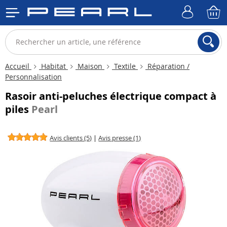
Accueil
Habitat
Maison
Textile
Réparation /
Personnalisation
Rasoir anti-peluches électrique compact à
piles
Pearl
Avis clients (5)
|
Avis presse (1)