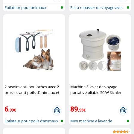
Epilateur pour animaux
Fer à repasser de voyage avec
bross...
2 rasoirs anti-bouloches avec 2
Machine à laver de voyage
brosses anti-poils d'animaux et
portative pliable 50 W
Sichler
peigne anti-peluches
SweetyPet
Haushaltsgeräte
6
89
,99€
,95€
Épilateur pour poils d’animaux
Mini machine à laver de
et r...
voyage plia...