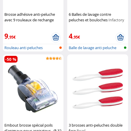
Brosse adhésive anti-peluche
6 Balles de lavage contre
avec 9 rouleaux de rechange
peluches et bouloches
Infactory
Pearl
9
4
,95€
,95€
Rouleau anti peluches
Balle de lavage anti peluche
-50 %
Embout brosse spécial poils
3 brosses anti-peluches double
d'animaux pour aspirateur - Ø 32
face
Pearl