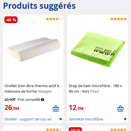
Produits suggérés
-46 %
Oreiller bien-être thermo-actif à
Drap de bain microfibre - 180 x
mémoire de forme
Newgen
90 cm - Vert
Pearl
Medicals
49,90€
Prix conseillé
26
12
,95€
,95€
Oreiller - support de cou en
Serviette microfibre
mousse...
-50 %