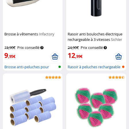
Brosse à vêtements
Infactory
Rasoir anti bouloches électrique
rechargeable à 3 vitesses
Sichler
Haushaltsgeräte
19,90€
Prix conseillé
24,90€
Prix conseillé
9
12
,95€
,99€
Brosse anti-peluches pour
Rasoir à peluches rechargeable
vêtements