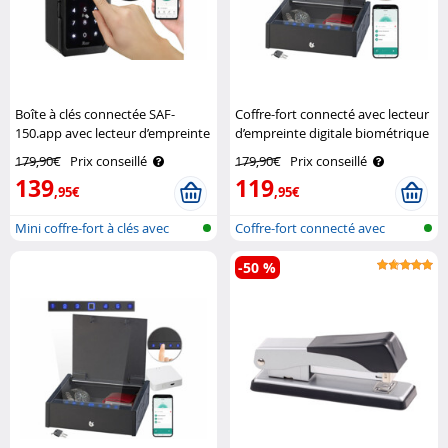
Boîte à clés connectée SAF-
Coffre-fort connecté avec lecteur
150.app avec lecteur d’empreinte
d’empreinte digitale biométrique
et 2 transpondeurs XCase
XCase
179,90€
Prix conseillé
179,90€
Prix conseillé
139
119
,95€
,95€
Mini coffre-fort à clés avec
Coffre-fort connecté avec
Blueto..
reconnais..
-50 %