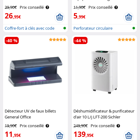
39,90€
Prix conseillé
11,90€
Prix conseillé
26
5
,95€
,99€
Coffre-fort à clés avec code
Perforateur circulaire
numéri..
-40 %
-44 %
Détecteur UV de faux billets
Déshumidificateur & purificateur
General Office
d'air 10 L/j LFT-200 Sichler
Haushaltsgeräte
19,90€
Prix conseillé
249,90€
Prix conseillé
11
139
,95€
,95€