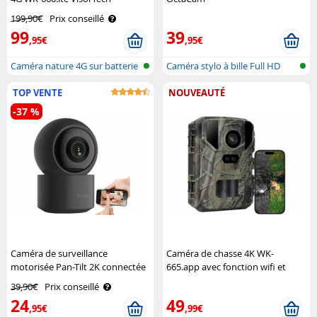
199,90€
Prix conseillé
99
39
,95€
,95€
Caméra nature 4G sur batterie
Caméra stylo à bille Full HD
avec ..
TOP VENTE
NOUVEAUTÉ
-37 %
Caméra de surveillance
Caméra de chasse 4K WK-
motorisée Pan-Tilt 2K connectée
665.app avec fonction wifi et
IPC-495 7Links
vision nocturne No Glow
39,90€
Prix conseillé
VisorTech
24
49
,95€
,99€