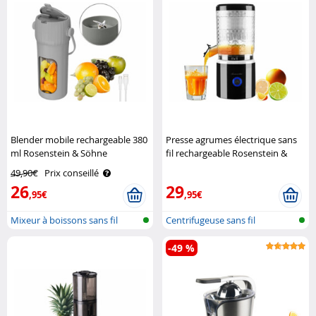
Blender mobile rechargeable 380
Presse agrumes électrique sans
ml Rosenstein & Söhne
fil rechargeable Rosenstein &
Söhne
49,90€
Prix conseillé
26
29
,95€
,95€
Mixeur à boissons sans fil
Centrifugeuse sans fil
-49 %