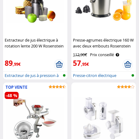
Extracteur de jus électrique à
Presse-agrumes électrique 160 W
rotation lente 200 W Rosenstein
avec deux embouts Rosenstein
& Söhne
& Söhne
112,90€
Prix conseillé
89
57
,99€
,95€
Extracteur de jus à pression à
Presse-citron électrique
froi..
TOP VENTE
-48 %