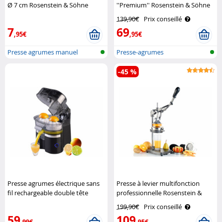
Ø 7 cm Rosenstein & Söhne
''Premium'' Rosenstein & Söhne
139,90€
Prix conseillé
7
69
,95€
,95€
Presse agrumes manuel
Presse-agrumes
-45 %
Presse agrumes électrique sans
Presse à levier multifonction
fil rechargeable double tête
professionnelle Rosenstein &
Rosenstein & Söhne
Söhne
199,90€
Prix conseillé
59
109