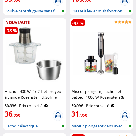
,99€
,95€
Double centrifugeuse sans fil
Presse à levier multifonction
NOUVEAUTÉ
-47 %
-38 %
Hachoir 400 W 2 x 2 L et broyeur
Mixeur plongeur, hachoir et
à viande Rosenstein & Söhne
batteur 1000 W Rosenstein &
Söhne
59,90€
Prix conseillé
59,90€
Prix conseillé
36
31
,95€
,95€
Hachoir électrique
Mixeur plongeant 4en1 avec
accessoi..