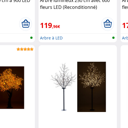
 cm à 900 LED
Arbre lumineux 250 cm avec 600
Ar
fleurs LED (Reconditionné)
fl
Lunartec
IP
119
1
,96€
Arbre à LED
Ar