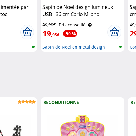
limentée par
Sapin de Noël design lumineux
Sa
rtec
USB - 36 cm Carlo Milano
cm
39,90€
Prix conseillé
49
19
2
-50 %
,95€
Sapin de Noël en métal design
Co
RECONDITIONNÉ
RE