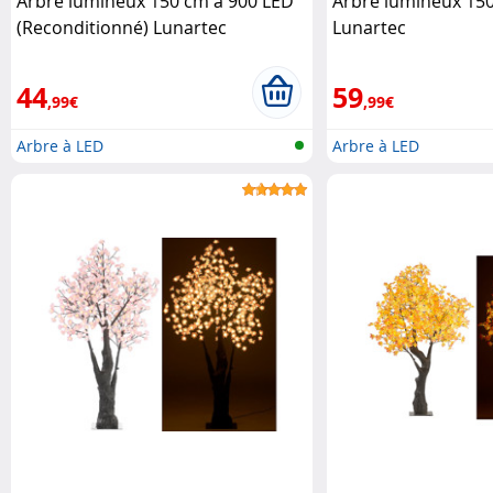
Arbre lumineux 150 cm à 900 LED
Arbre lumineux 150
(Reconditionné) Lunartec
Lunartec
44
59
,99€
,99€
Arbre à LED
Arbre à LED