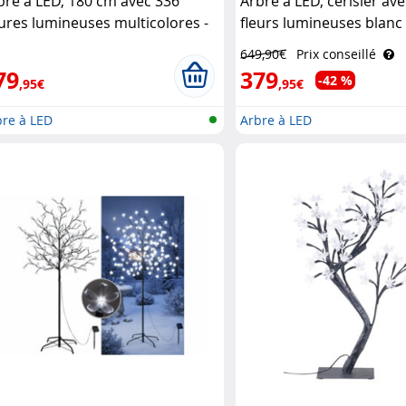
bre à LED, 180 cm avec 336
Arbre à LED, cerisier av
eures lumineuses multicolores -
fleurs lumineuses blanc
44 Luminea
200 cm Luminea
649,90€
Prix conseillé
79
379
-42 %
,95€
,95€
bre à LED
Arbre à LED