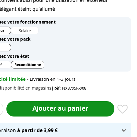
Convient aussi pour une utilisation en extérieur
élégant éteint qu'allumé
sez votre fonctionnement
eur
Solaire
sez votre pack
sez votre état
Reconditionné
f
ité limitée
- Livraison en 1-3 jours
 disponibilité en magasins
|
Réf : NX8795R-908
Ajouter au panier
ivraison
à partir de 3,99 €