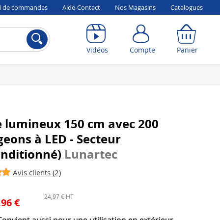
vi de commandes
Aide-Contact
Nos Magasins
Catalogues
Compte
Panier
Vidéos
Compte
Panier
e lumineux 150 cm avec 200
eons à LED - Secteur
onditionné)
Lunartec
Avis clients (2)
24,97 € HT
,96 €