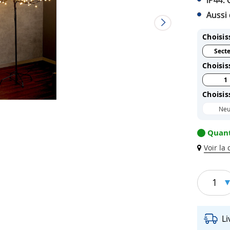
IP44: 
Aussi 
Choisis
Sect
Choisis
1
Choisis
Neu
Quant
Voir la
1
L