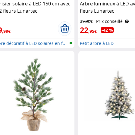
risier solaire à LED 150 cm avec
Arbre lumineux à LED a
2 fleurs Lunartec
fleurs Lunartec
39,90€
Prix conseillé
9
22
-42 %
,99€
,95€
re décoratif à LED solaires en f..
Petit arbre à LED