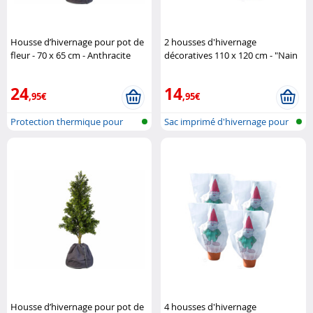
Housse d’hivernage pour pot de
2 housses d'hivernage
fleur - 70 x 65 cm - Anthracite
décoratives 110 x 120 cm - "Nain
Royal Gardineer
de jardin" Infactory
24
14
,95€
,95€
Protection thermique pour
Sac imprimé d'hivernage pour
plantes e..
plante..
Housse d’hivernage pour pot de
4 housses d'hivernage