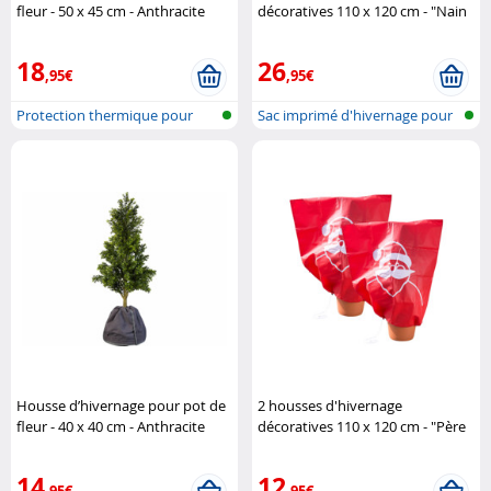
fleur - 50 x 45 cm - Anthracite
décoratives 110 x 120 cm - "Nain
Royal Gardineer
de jardin" Infactory
18
26
,95€
,95€
Protection thermique pour
Sac imprimé d'hivernage pour
plantes e..
plante..
Housse d’hivernage pour pot de
2 housses d'hivernage
fleur - 40 x 40 cm - Anthracite
décoratives 110 x 120 cm - "Père
Royal Gardineer
Noël" Infactory
14
12