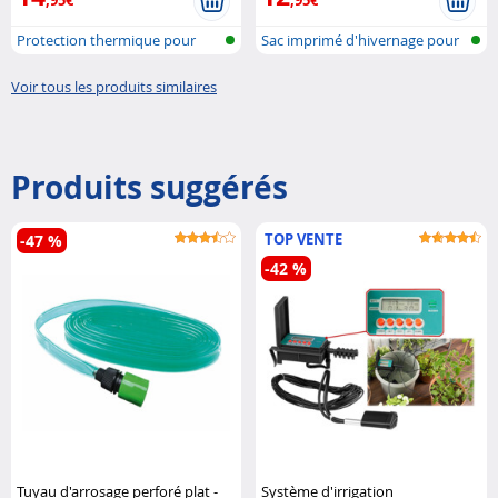
,95€
,95€
Protection thermique pour
Sac imprimé d'hivernage pour
plantes e..
plante..
Voir tous les produits similaires
Produits suggérés
TOP VENTE
-47 %
-42 %
Tuyau d'arrosage perforé plat -
Système d'irrigation