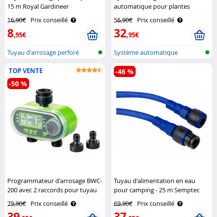
15 m Royal Gardineer
automatique pour plantes
d'intérieur Royal Gardineer
16,90€
Prix conseillé
56,90€
Prix conseillé
8
32
,95€
,95€
Tuyau d'arrosage perforé
Système automatique
d'arrosage des ..
TOP VENTE
-46 %
-50 %
Programmateur d'arrosage BWC-
Tuyau d'alimentation en eau
200 avec 2 raccords pour tuyau
pour camping - 25 m Semptec
Royal Gardineer
79,90€
Prix conseillé
69,90€
Prix conseillé
39
37