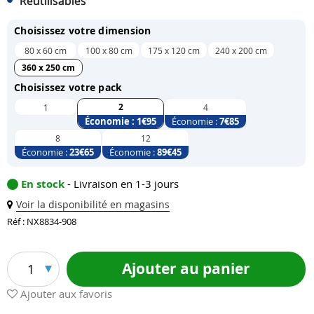
Réutilisables
Choisissez votre dimension
80 x 60 cm
100 x 80 cm
175 x 120 cm
240 x 200 cm
360 x 250 cm
Choisissez votre pack
2
1
4
Économie :
1
€95
Économie :
7
€85
8
12
Économie :
23
€65
Économie :
89
€45
En stock
- Livraison en 1-3 jours
Voir la disponibilité en magasins
Réf : NX8834-908
Ajouter au panier
1
Ajouter aux favoris