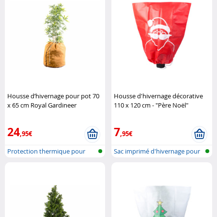
Housse d’hivernage pour pot 70
Housse d'hivernage décorative
x 65 cm Royal Gardineer
110 x 120 cm - "Père Noël"
Infactory
24
7
,95€
,95€
Protection thermique pour
Sac imprimé d'hivernage pour
plantes e..
plante..