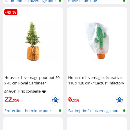
Sac imprimé d'hivernage pour
Poêle céramique
plante..
-49 %
Housse d’hivernage pour pot 50
Housse d'hivernage décorative
x 45 cm Royal Gardineer
110 x 120 cm - "Cactus" Infactory
44,90€
Prix conseillé
22
6
,95€
,95€
Protection thermique pour
Sac imprimé d'hivernage pour
plantes e..
plante..