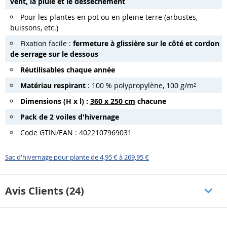
vent, la pluie et le dessèchement
Pour les plantes en pot ou en pleine terre (arbustes,
buissons, etc.)
Fixation facile :
fermeture à glissière sur le côté et cordon
de serrage sur le dessous
Réutilisables chaque année
Matériau respirant
: 100 % polypropylène, 100 g/m²
Dimensions (H x l) :
360 x 250 cm
chacune
Pack de 2 voiles d'hivernage
Code GTIN/EAN : 4022107969031
Sac d'hivernage pour plante de 4,95 € à 269,95 €
Avis Clients (24)