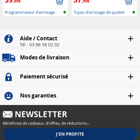
,95€
,95€
Programmateur d'arrosage
Tuyau d'arrosage de qualité
avec conne..
aliment..
Aide / Contact
Tél : 03 88 58 02 02
Modes de livraison
Paiement sécurisé
Nos garanties
NEWSLETTER
Bénéficiez de cadeaux, d'offres, de réductions...