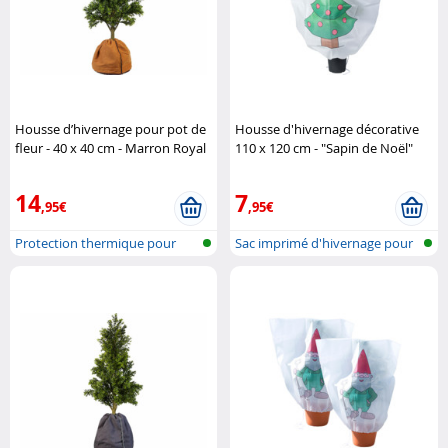
Housse d’hivernage pour pot de
Housse d'hivernage décorative
fleur - 40 x 40 cm - Marron Royal
110 x 120 cm - "Sapin de Noël"
Gardineer
Infactory
14
7
,95€
,95€
Protection thermique pour
Sac imprimé d'hivernage pour
plantes e..
plante..