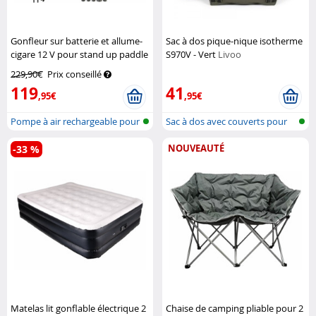
Gonfleur sur batterie et allume-
Sac à dos pique-nique isotherme
cigare 12 V pour stand up paddle
S970V - Vert
Livoo
AGT
229,90€
Prix conseillé
119
41
,95€
,95€
Pompe à air rechargeable pour
Sac à dos avec couverts pour
les p...
pique-...
NOUVEAUTÉ
-33 %
Matelas lit gonflable électrique 2
Chaise de camping pliable pour 2