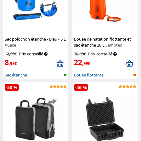
Sac polochon étanche - Bleu - 5 L
Bouée de natation flottante et
XCase
sac étanche 28 L
Semptec
17,90€
Prix conseillé
39,90€
Prix conseillé
8
22
,95€
,99€
Sac étanche
Bouée flottante
-50 %
-46 %