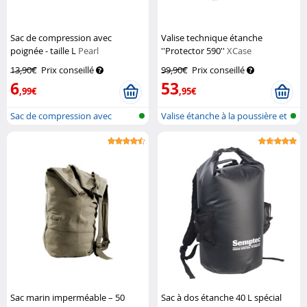
Sac de compression avec
Valise technique étanche
poignée - taille L
Pearl
''Protector 590''
XCase
13,90€
Prix conseillé
99,90€
Prix conseillé
6
53
,99€
,95€
Sac de compression avec
Valise étanche à la poussière et
poignée
à...
Sac marin imperméable – 50
Sac à dos étanche 40 L spécial