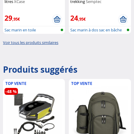
litres
XCase
trekking
Semptec
29
24
,95€
,95€
Sac marin en toile
Sac marin à dos sac en bâche
de cam...
Voir tous les produits similaires
Produits suggérés
TOP VENTE
TOP VENTE
-48 %