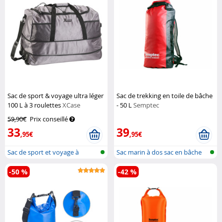
Sac de sport & voyage ultra léger
Sac de trekking en toile de bâche
100 L à 3 roulettes
XCase
- 50 L
Semptec
59,90€
Prix conseillé
33
39
,95€
,95€
Sac de sport et voyage à
Sac marin à dos sac en bâche
roulettes
de cam...
-50 %
-42 %