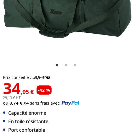
Prix conseillé :
59,90€
34
-42 %
,95 €
29,13 € HT
ou
8,74 €
X4 sans frais avec
Capacité énorme
En toile résistante
Port confortable