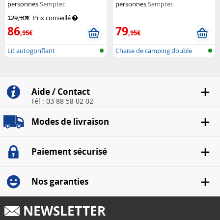
personnes
Semptec
personnes
Semptec
129,90€
Prix conseillé
86
79
,95€
,95€
Lit autogonflant
Chaise de camping double
pliante po...
Aide / Contact
Tél : 03 88 58 02 02
Modes de livraison
Paiement sécurisé
Nos garanties
NEWSLETTER