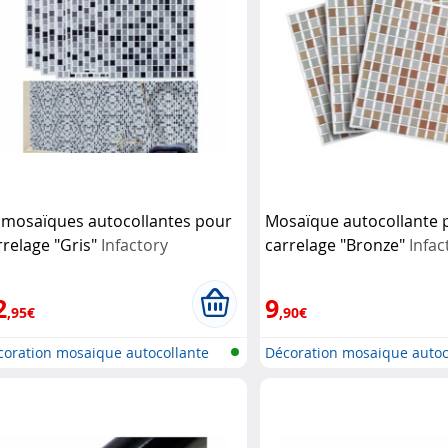
 mosaïques autocollantes pour
Mosaïque autocollante 
rrelage "Gris"
Infactory
carrelage "Bronze"
Infac
2
9
,95€
,90€
coration mosaique autocollante
Décoration mosaique autoc