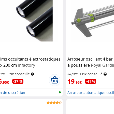
films occultants électrostatiques
Arroseur oscillant 4 bar 
 x 200 cm
Infactory
à poussière
Royal Gardi
,90€
Prix conseillé
33,90€
Prix conseillé
6
19
-37 %
-41 %
,95€
,95€
m de discrétion
Arroseur automatique oscil
avec...