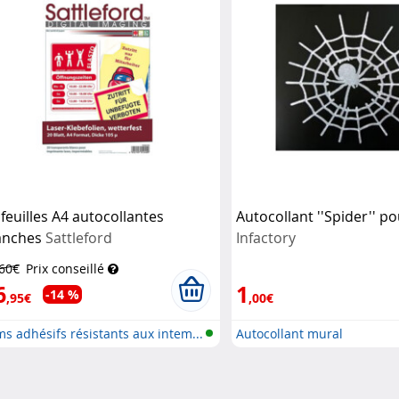
 feuilles A4 autocollantes
Autocollant ''Spider'' po
anches
Sattleford
Infactory
,60€
Prix conseillé
6
1
-14 %
,95€
,00€
ms adhésifs résistants aux intem...
Autocollant mural