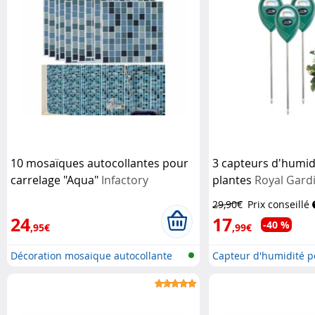
10 mosaïques autocollantes pour
3 capteurs d'humid
carrelage "Aqua"
Infactory
plantes
Royal Gard
29,90€
Prix conseillé
24
17
-40 %
,95€
,99€
Décoration mosaique autocollante
Capteur d'humidité p