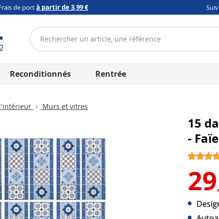
Frais de port
à partir de 3,99 €
Sui
Reconditionnés
Rentrée
'intérieur
Murs et vitres
15 da
- Faï
29
Design
Autoa