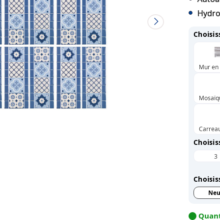
Hydrof
Choisis
Mur en 
Mosaïq
Carreau
Choisis
3
Choisis
Neu
Quant