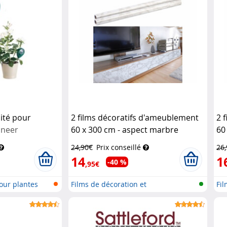
ité pour
2 films décoratifs d'ameublement
2 
ineer
60 x 300 cm - aspect marbre
60
Infactory
24,90€
Prix conseillé
26
14
1
-40 %
,95€
our plantes
Films de décoration et
Fil
d'ameublemen...