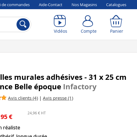
vi de commandes
Aide-Contact
Nos Magasins
Catalogues
Compte
Panier
Vidéos
Compte
Panier
lles murales adhésives - 31 x 25 cm
ence Belle époque
Infactory
Avis clients (4)
|
Avis presse (1)
24,96 € HT
,95 €
 réaliste
dhésif, longue durée