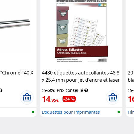
''Chromé'' 40 X
4480 étiquettes autocollantes 48,8
20
x 25,4 mm pour jet d'encre et laser
bl
Sattleford
19,60€
Prix conseillé
19
14
1
-24 %
,95€
Etiquettes pour imprimantes
Fil