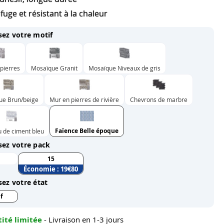
uge et résistant à la chaleur
sez votre motif
pierres
Mosaïque Granit
Mosaïque Niveaux de gris
ue Brun/beige
Mur en pierres de rivière
Chevrons de marbre
Faïence Belle époque
 de ciment bleu
sez votre pack
15
Économie :
19
€80
sez votre état
f
ité limitée
- Livraison en 1-3 jours