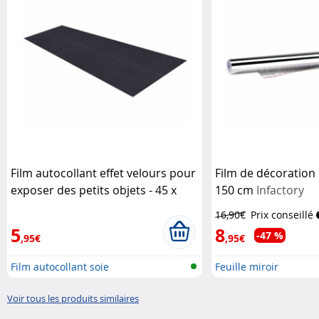
Film autocollant effet velours pour
Film de décoration 
exposer des petits objets - 45 x
150 cm
Infactory
100 cm
Infactory
16,90€
Prix conseillé
5
8
-47 %
,95€
,95€
Film autocollant soie
Feuille miroir
Voir tous les produits similaires