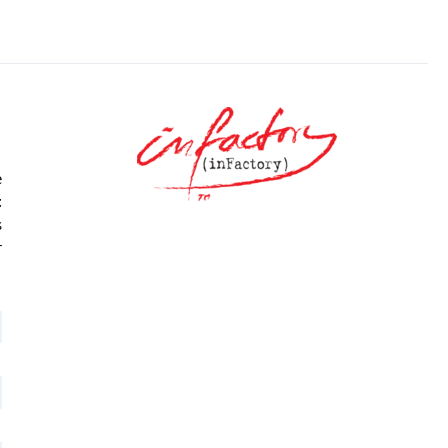
e
t
s
r