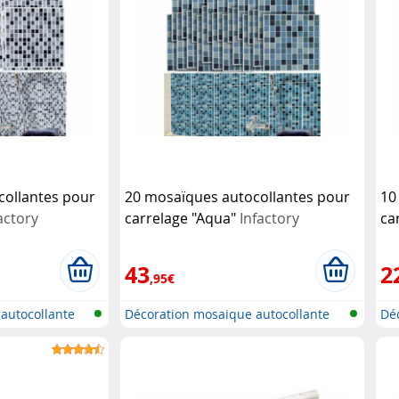
collantes pour
20 mosaïques autocollantes pour
10
actory
carrelage "Aqua"
Infactory
ca
43
2
,95€
autocollante
Décoration mosaique autocollante
Dé