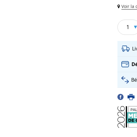
Voir la
1
L
Dé
Bé