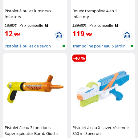
Pistolet à bulles lumineux
Bouée trampoline 4 en 1
Infactory
Infactory
19,90€
Prix conseillé
189,90€
Prix conseillé
12
119
,95€
,95€
Pistolet à bulles de savon
Trampoline pour eau & jardin
-40 %
Pistolet à eau 3 fonctions
Pistolet à eau XL avec réservoir
Superliquidator Bomb Giochi
850 ml Speeron