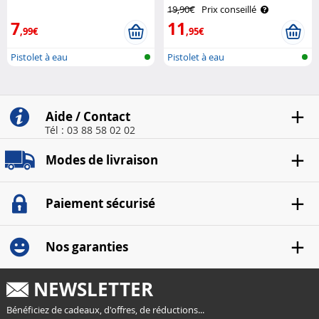
Preziosi
19,90€
Prix conseillé
7
11
,99€
,95€
Pistolet à eau
Pistolet à eau
Aide / Contact
Tél : 03 88 58 02 02
Modes de livraison
Paiement sécurisé
Nos garanties
NEWSLETTER
Bénéficiez de cadeaux, d'offres, de réductions...