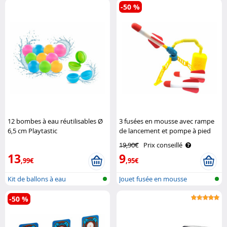
-50 %
12 bombes à eau réutilisables Ø
3 fusées en mousse avec rampe
6,5 cm Playtastic
de lancement et pompe à pied
Playtastic
19,90€
Prix conseillé
13
9
,99€
,95€
Kit de ballons à eau
Jouet fusée en mousse
réutilisables
-50 %