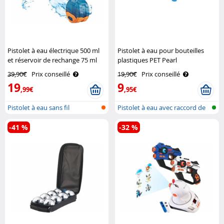
Pistolet à eau électrique 500 ml
Pistolet à eau pour bouteilles
et réservoir de rechange 75 ml
plastiques PET Pearl
Speeron
39,90€
Prix conseillé
19,90€
Prix conseillé
19
9
,99€
,95€
Pistolet à eau sans fil
Pistolet à eau avec raccord de
bout..
-41 %
-32 %