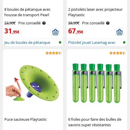
8 boules de pétanque avec
2 pistolets laser avec projecteur
housse de transport Pearl
Playtastic
53,90€
Prix conseillé
99,90€
Prix conseillé
31
67
,95€
,95€
Jeu de boules de pétanque
Pistolet jouet Lasertag avec
avec boul..
projec..
Puce sauteuse Playtastic
6 fioles pour faire des bulles de
savons super résistantes