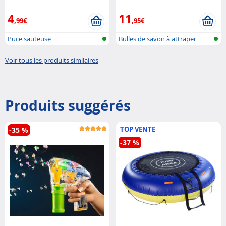
Playtastic
4
11
,99€
,95€
Puce sauteuse
Bulles de savon à attraper
Voir tous les produits similaires
Produits suggérés
TOP VENTE
-35 %
-37 %