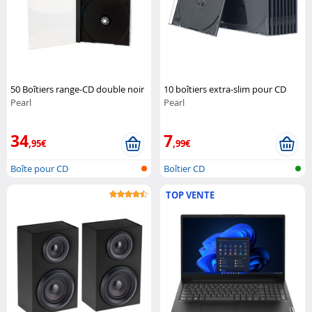
50 Boîtiers range-CD double noir
10 boîtiers extra-slim pour CD
Pearl
Pearl
34
7
,95€
,99€
Boîte pour CD
Boîtier CD
TOP VENTE