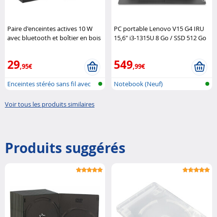
Paire d'enceintes actives 10 W
PC portable Lenovo V15 G4 IRU
avec bluetooth et boîtier en bois
15,6" i3-1315U 8 Go / SSD 512 Go
MSS-75.duo
Auvisio
Lenovo
29
549
,95€
,99€
Enceintes stéréo sans fil avec
Notebook (Neuf)
blue...
Voir tous les produits similaires
Produits suggérés