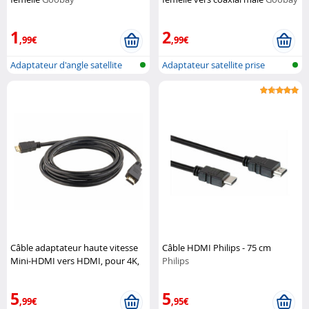
1
2
,99€
,99€
Adaptateur d'angle satellite
Adaptateur satellite prise
avec c...
femelle...
Câble adaptateur haute vitesse
Câble HDMI Philips - 75 cm
Mini-HDMI vers HDMI, pour 4K,
Philips
3D & Full HD, 2 m
Auvisio
5
5
,99€
,95€