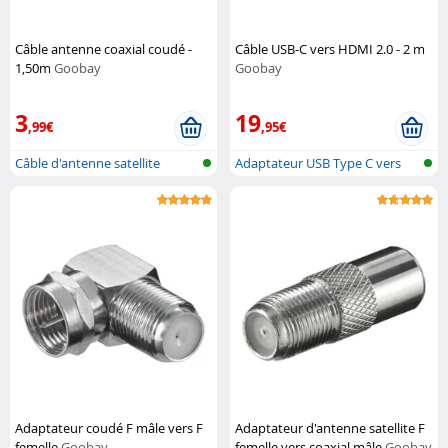
Câble antenne coaxial coudé -
Câble USB-C vers HDMI 2.0 - 2 m
1,50m
Goobay
Goobay
3
19
,99€
,95€
Câble d'antenne satellite
Adaptateur USB Type C vers
HDMI
Adaptateur coudé F mâle vers F
Adaptateur d'antenne satellite F
femelle
Goobay
femelle vers coaxial mâle
Goobay