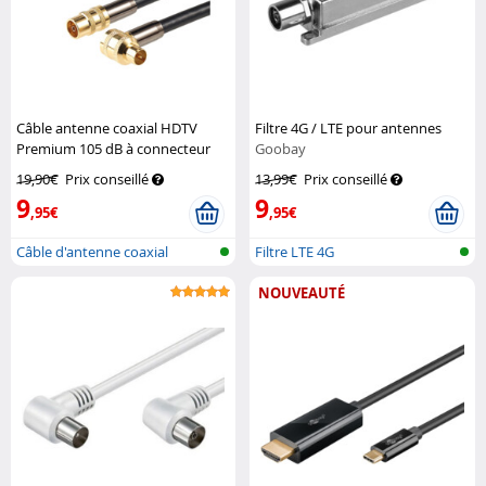
Câble antenne coaxial HDTV
Filtre 4G / LTE pour antennes
Premium 105 dB à connecteur
Goobay
coudé 90° - 2 m
Auvisio
19,90€
Prix conseillé
13,99€
Prix conseillé
9
9
,95€
,95€
Câble d'antenne coaxial
Filtre LTE 4G
NOUVEAUTÉ