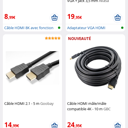
VGA + jack 3,5 mm
Akasa
8
19
,99€
,95€
Câble HDMI 8K avec fonction
Adaptateur VGA HDMI
réseau...
NOUVEAUTÉ
Câble HDMI 2.1 - 5 m
Goobay
Câble HDMI mâle/mâle
compatible 4K - 10 m
GBC
Electronic Store
14
24
,99€
,95€