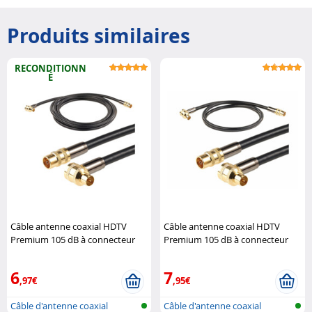
Produits similaires
RECONDITIONN
É
Câble antenne coaxial HDTV
Câble antenne coaxial HDTV
Premium 105 dB à connecteur
Premium 105 dB à connecteur
coudé 90° - 3 m (Reconditionné)
coudé 90° - 1 m
Auvisio
Auvisio
6
7
,97€
,95€
Câble d'antenne coaxial
Câble d'antenne coaxial