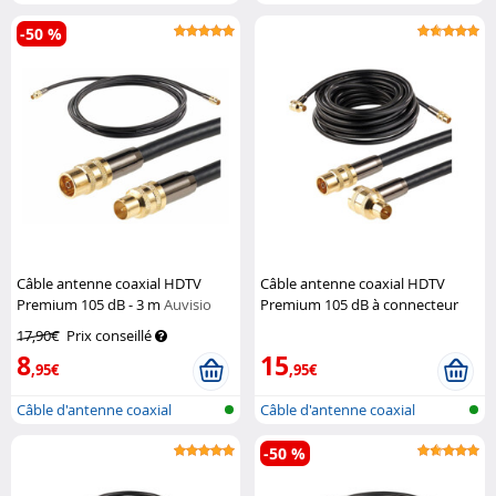
-50 %
Câble antenne coaxial HDTV
Câble antenne coaxial HDTV
Premium 105 dB - 3 m
Auvisio
Premium 105 dB à connecteur
coudé 90° - 10 m
Auvisio
17,90€
Prix conseillé
8
15
,95€
,95€
Câble d'antenne coaxial
Câble d'antenne coaxial
-50 %