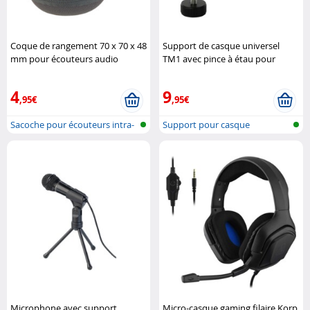
Coque de rangement 70 x 70 x 48
Support de casque universel
mm pour écouteurs audio
TM1 avec pince à étau pour
Auvisio
bureau Dynavox
4
9
,95€
,95€
Sacoche pour écouteurs intra-
Support pour casque
auricu..
Microphone avec support
Micro-casque gaming filaire Korp