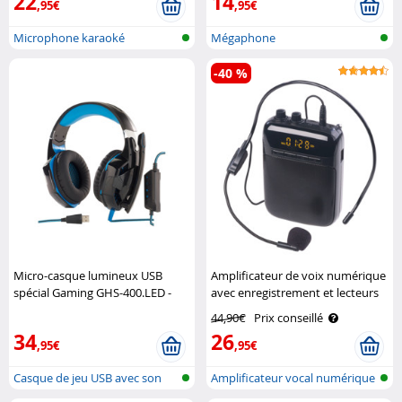
22
14
,95€
,95€
Microphone karaoké
Mégaphone
-40 %
Micro-casque lumineux USB
Amplificateur de voix numérique
spécial Gaming GHS-400.LED -
avec enregistrement et lecteurs
son Surround 7.1 Mod It
Auvisio
44,90€
Prix conseillé
34
26
,95€
,95€
Casque de jeu USB avec son
Amplificateur vocal numérique
surround..
avec ..