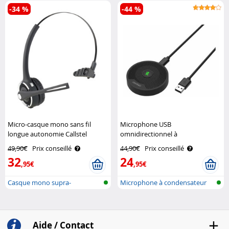
-34 %
-44 %
Micro-casque mono sans fil
Microphone USB
longue autonomie Callstel
omnidirectionnel à
condensateur Auvisio
49,90€
Prix conseillé
44,90€
Prix conseillé
32
24
,95€
,95€
Casque mono supra-
Microphone à condensateur
auriculaire avec ..
USB
Aide / Contact