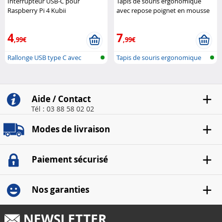
Interrupteur USB-C pour
Tapis de souris ergonomique
Raspberry Pi 4 Kubii
avec repose poignet en mousse
à mémoire de forme
GeneralKeys
4
7
,99€
,99€
Rallonge USB type C avec
Tapis de souris ergonomique
interrupte..
avec re..
Aide / Contact
Tél : 03 88 58 02 02
Modes de livraison
Paiement sécurisé
Nos garanties
NEWSLETTER