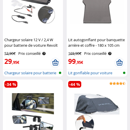
Chargeur solaire 12 V / 2,4 W
Lit autogonflant pour banquette
pour batterie de voiture Revolt
arrière et coffre - 180 x 105 cm
Lescars
53,90€
Prix conseillé
169,90€
Prix conseillé
29
99
,95€
,95€
Chargeur solaire pour batterie
Lit gonflable pour voiture
-34 %
-44 %