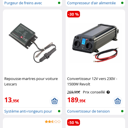
Purgeur de freins avec
Compresseur d'air alimentée
adaptateur e..
par bat..
-30 %
Repousse-martres pour voiture
Convertisseur 12V vers 230V -
Lescars
1500W Revolt
269,90€
Prix conseillé
13
189
,95€
,95€
Système anti-rongeurs pour
Convertisseur de tension
véhicule
automobile..
-50 %