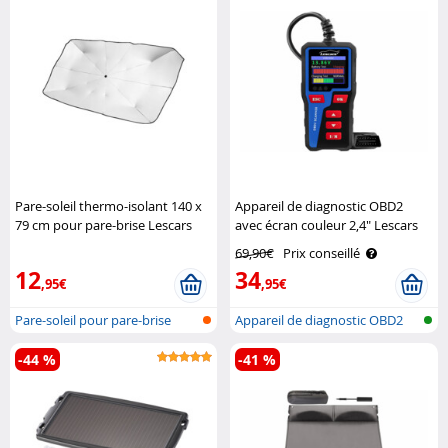
Pare-soleil thermo-isolant 140 x
Appareil de diagnostic OBD2
79 cm pour pare-brise Lescars
avec écran couleur 2,4" Lescars
69,90€
Prix conseillé
12
34
,95€
,95€
Pare-soleil pour pare-brise
Appareil de diagnostic OBD2
avec éc..
-44 %
-41 %