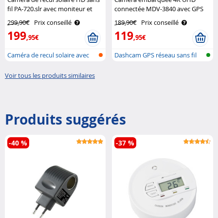
fil PA-720.slr avec moniteur et
connectée MDV-3840 avec GPS
avertisseur Lescars
et capteur Sony Navgear
299,90€
Prix conseillé
189,90€
Prix conseillé
199
119
,95€
,95€
Caméra de recul solaire avec
Dashcam GPS réseau sans fil
monite..
(Ultra ..
Voir tous les produits similaires
Produits suggérés
-40 %
-37 %