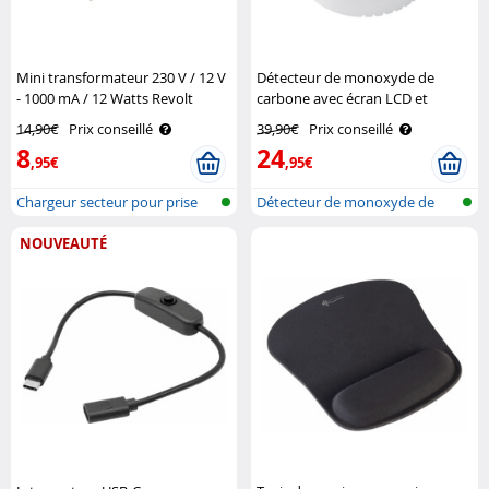
Mini transformateur 230 V / 12 V
Détecteur de monoxyde de
- 1000 mA / 12 Watts Revolt
carbone avec écran LCD et
alarme COM-16 VisorTech
14,90€
Prix conseillé
39,90€
Prix conseillé
8
24
,95€
,95€
Chargeur secteur pour prise
Détecteur de monoxyde de
allume-..
carbone
NOUVEAUTÉ