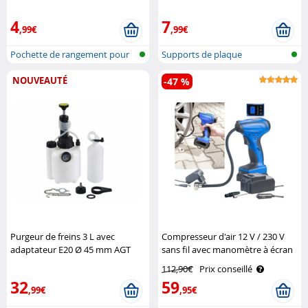
Lescars
4
7
,99€
,99€
Pochette de rangement pour
Supports de plaque
voiture
d’immatriculatio..
NOUVEAUTÉ
-47 %
Purgeur de freins 3 L avec
Compresseur d'air 12 V / 230 V
adaptateur E20 Ø 45 mm AGT
sans fil avec manomètre à écran
LCD ALP-120 AGT
112,90€
Prix conseillé
32
59
,99€
,95€