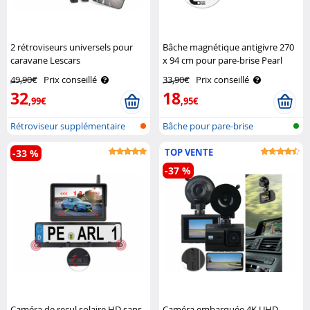
2 rétroviseurs universels pour
Bâche magnétique antigivre 270
caravane Lescars
x 94 cm pour pare-brise Pearl
49,90€
Prix conseillé
33,90€
Prix conseillé
32
18
,99€
,95€
Rétroviseur supplémentaire
Bâche pour pare-brise
pour car..
antiglace ave..
TOP VENTE
-33 %
-37 %
Caméra de recul solaire HD sans
Caméra embarquée 4K UHD