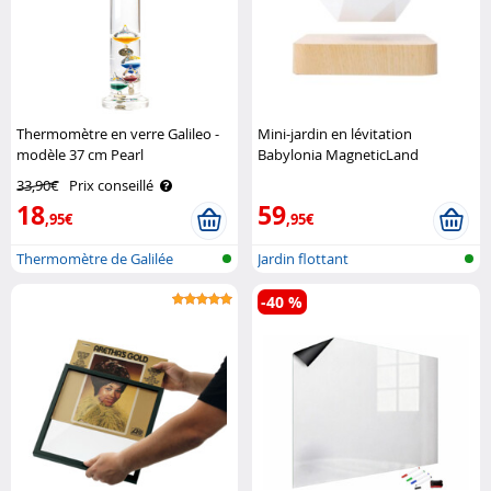
Thermomètre en verre Galileo -
Mini-jardin en lévitation
modèle 37 cm Pearl
Babylonia MagneticLand
33,90€
Prix conseillé
18
59
,95€
,95€
Thermomètre de Galilée
Jardin flottant
-40 %