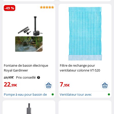
antigravité à ..
-49 %
Fontaine de bassin électrique
Filtre de rechange pour
Royal Gardineer
ventilateur colonne VT-520
Sichler Haushaltsgeräte
44,90€
Prix conseillé
22
7
,99€
,95€
Pompe à eau pour bassin de
Ventilateur tour avec
jardin, ..
humidificateu..