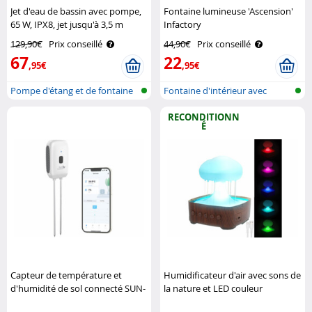
Jet d'eau de bassin avec pompe,
Fontaine lumineuse 'Ascension'
65 W, IPX8, jet jusqu'à 3,5 m
Infactory
Royal Gardineer
129,90€
Prix conseillé
44,90€
Prix conseillé
67
22
,95€
,95€
Pompe d'étang et de fontaine
Fontaine d'intérieur avec
éclairage
RECONDITIONN
É
Capteur de température et
Humidificateur d'air avec sons de
d'humidité de sol connecté SUN-
la nature et LED couleur
100 Royal Gardineer
changeante 250 ml