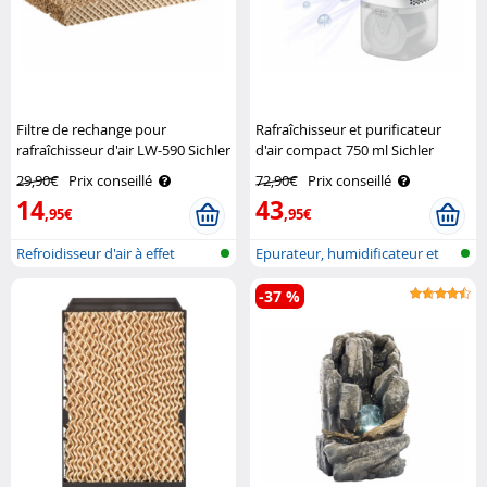
Filtre de rechange pour
Rafraîchisseur et purificateur
rafraîchisseur d'air LW-590 Sichler
d'air compact 750 ml Sichler
Haushaltsgeräte
Haushaltsgeräte
29,90€
Prix conseillé
72,90€
Prix conseillé
14
43
,95€
,95€
Refroidisseur d'air à effet
Epurateur, humidificateur et
Peltier..
refroi..
-37 %