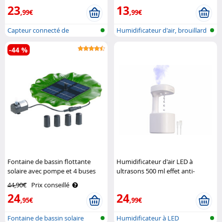
(Reconditionné) Carlo Milano
23
13
,99€
,99€
Capteur connecté de
Humidificateur d'air, brouillard
température et ..
de..
-44 %
Fontaine de bassin flottante
Humidificateur d'air LED à
solaire avec pompe et 4 buses
ultrasons 500 ml effet anti-
Royal Gardineer
gravité Carlo Milano
44,90€
Prix conseillé
24
24
,95€
,99€
Fontaine de bassin solaire
Humidificateur à LED