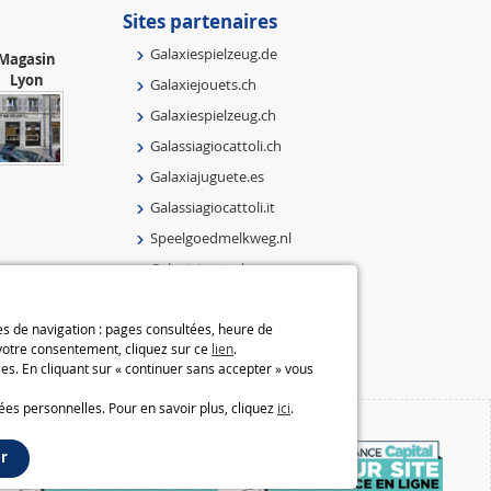
Sites partenaires
Galaxiespielzeug.de
Magasin
Lyon
Galaxiejouets.ch
Galaxiespielzeug.ch
Galassiagiocattoli.ch
Galaxiajuguete.es
Galassiagiocattoli.it
Speelgoedmelkweg.nl
Galaxiejouets.be
Galaxiespielzeug.be
ées de navigation : pages consultées, heure de
Speelgoedmelkweg.be
 votre consentement, cliquez sur ce
lien
.
Macway.com
es. En cliquant sur « continuer sans accepter » vous
ées personnelles. Pour en savoir plus, cliquez
ici
.
r