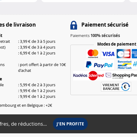
s de livraison
Paiement sécurisé
it
Paiements
100% sécurisés
etrait
: 3,99 € de 3 à 5 jours
Modes de paiement
st)
: 3,99 € de 3 à 4 jours
: 6,99 € de 1 à 2 jours
ins
: port offert à partir de 10€
d'achat
le
le
: 5,99 € de 2 à 3 jours
: 9,99 € de 1 à 2 jours
: 9,99 € de 1 à 2 jours
embourg et en Belgique : +2€
fres, de réductions...