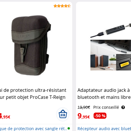
ui de protection ultra-résistant
Adaptateur audio jack à
ur petit objet ProCase T-Reign
bluetooth et mains libr
Auvisio
19,90€
Prix conseillé
4
9
-50 %
,95€
,95€
ue de protection avec sangle rét..
Récepteur audio avec blueto