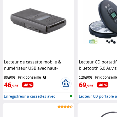
Lecteur de cassette mobile &
Lecteur CD portati
numériseur USB avec haut-
bluetooth 5.0 Auvis
parleur, prise casque et
89,90€
Prix conseillé
129,90€
Prix conseill
microphone Auvisio
46
69
-48 %
-46 %
,95€
,95€
Enregistreur à cassettes avec
Lecteur CD portable av
numér..