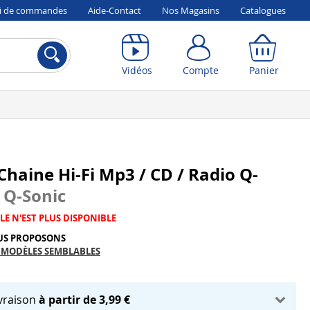
vi de commandes
Aide-Contact
Nos Magasins
Catalogues
Compte
Panier
Vidéos
Compte
Panier
Chaine Hi-Fi Mp3 / CD / Radio Q-
c
Q-Sonic
LE N'EST PLUS DISPONIBLE
US PROPOSONS
 MODÈLES SEMBLABLES
ivraison
à partir de 3,99 €