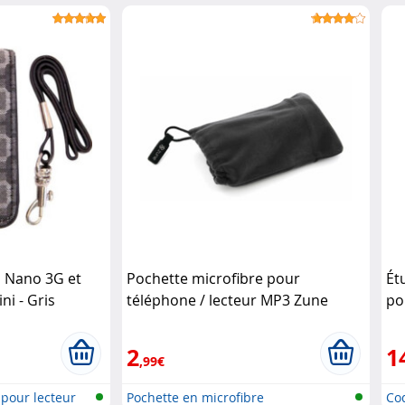
d Nano 3G et
Pochette microfibre pour
Ét
i - Gris
téléphone / lecteur MP3 Zune
po
2
1
,99€
pour lecteur
Pochette en microfibre
Coq