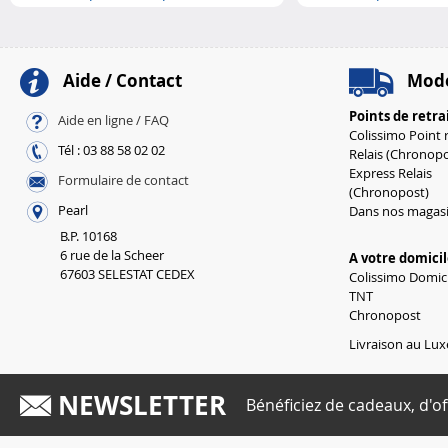
M..
M..
Aide / Contact
Mode
Points de retra
Aide en ligne / FAQ
Colissimo Point r
Tél : 03 88 58 02 02
Relais (Chronopo
Express Relais
Formulaire de contact
(Chronopost)
Pearl
Dans nos magas
B.P. 10168
6 rue de la Scheer
A votre domici
67603 SELESTAT CEDEX
Colissimo Domici
TNT
Chronopost
Livraison au Lux
NEWSLETTER
Bénéficiez de cadeaux, d'of