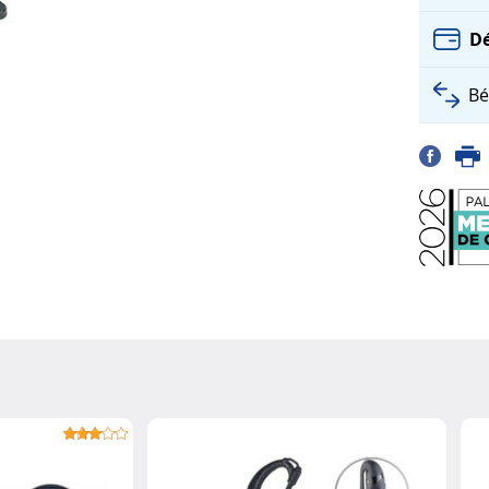
Dé
Bé