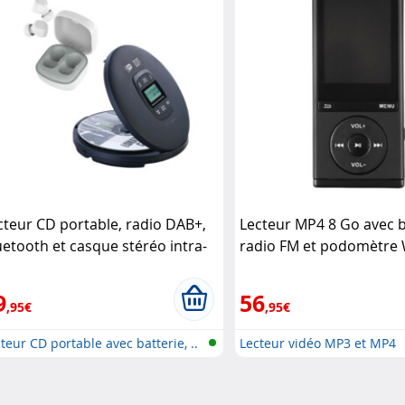
cteur CD portable, radio DAB+,
Lecteur MP4 8 Go avec b
uetooth et casque stéréo intra-
radio FM et podomètre
riculaire Auvisio
9
56
,95€
,95€
teur CD portable avec batterie, ..
Lecteur vidéo MP3 et MP4