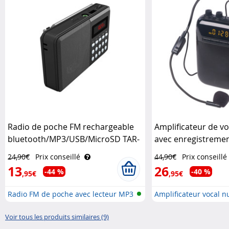
Radio de poche FM rechargeable
Amplificateur de v
bluetooth/MP3/USB/MicroSD TAR-
avec enregistremen
702.bt Auvisio
Auvisio
24,90€
Prix conseillé
44,90€
Prix conseillé
13
26
-44 %
-40 %
,95€
,95€
Radio FM de poche avec lecteur MP3
Amplificateur vocal 
..
Voir tous les produits similaires (9)