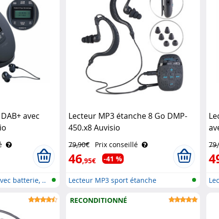
f DAB+ avec
Lecteur MP3 étanche 8 Go DMP-
Le
io
450.x8 Auvisio
av
pa
é
79,90€
Prix conseillé
79
46
4
-41 %
,95€
ec batterie, ..
Lecteur MP3 sport étanche
Le
av.
RECONDITIONNÉ