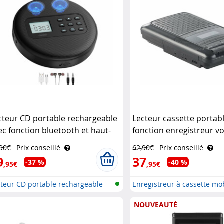
cteur CD portable rechargeable
Lecteur cassette portab
ec fonction bluetooth et haut-
fonction enregistreur vo
rleurs Auvisio
,90€
Prix conseillé
62,90€
Prix conseillé
9
37
-37 %
-40 %
,95€
,95€
cteur CD portable rechargeable
Enregistreur à cassette mob
.
NOUVEAUTÉ