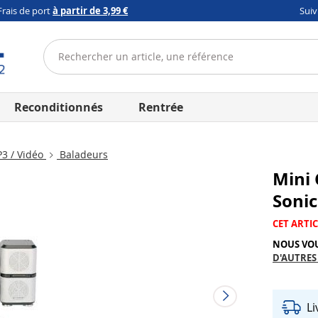
Frais de port
à partir de 3,99 €
Sui
Reconditionnés
Rentrée
3 / Vidéo
Baladeurs
Mini 
Soni
CET ARTIC
NOUS VO
D'AUTRES
L