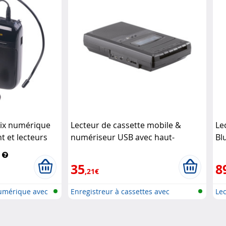
oix numérique
Lecteur de cassette mobile &
Le
t et lecteurs
numériseur USB avec haut-
Bl
parleur, prise casque et
au
microphone (Reconditi Auvisio
35
8
,21€
numérique avec
Enregistreur à cassettes avec
Lec
numér..