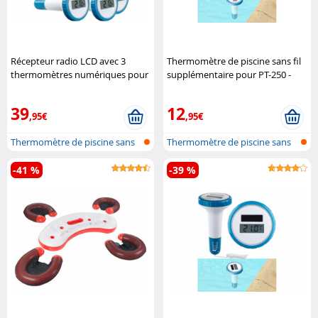
Récepteur radio LCD avec 3
Thermomètre de piscine sans fil
thermomètres numériques pour
supplémentaire pour PT-250 -
étangs et piscines
Infactory
étanche IPX8
Infactory
39
12
,95€
,95€
Thermomètre de piscine sans
Thermomètre de piscine sans
fil
fil
-41 %
-39 %