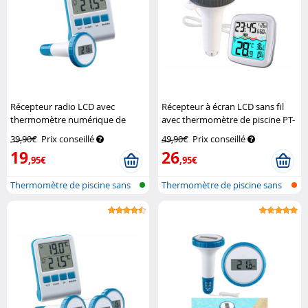
Récepteur radio LCD avec
Récepteur à écran LCD sans fil
thermomètre numérique de
avec thermomètre de piscine PT-
bassin et de piscine, IPX8
310
Infactory
39,90€
Prix conseillé
49,90€
Prix conseillé
Infactory
19
26
,95€
,95€
Thermomètre de piscine sans
Thermomètre de piscine sans
fil
fil