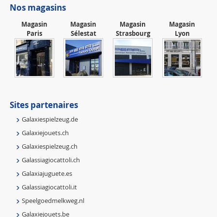
Nos magasins
Magasin
Magasin
Magasin
Magasin
Paris
Sélestat
Strasbourg
Lyon
Sites partenaires
Galaxiespielzeug.de
Galaxiejouets.ch
Galaxiespielzeug.ch
Galassiagiocattoli.ch
Galaxiajuguete.es
Galassiagiocattoli.it
Speelgoedmelkweg.nl
Galaxiejouets.be