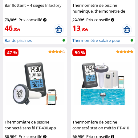
Bar flottant + 4 sièges
Infactory
Thermomètre de piscine
numérique, thermomètre de
bain
Infactory
79,90€
Prix conseillé
22,90€
Prix conseillé
46
13
,95€
,95€
Bar de piscines
Thermomètre solaire pour
piscine
-47 %
-50 %
Thermomètre de piscine
Thermomètre de piscine
connecté sans fil PT-400.app
connecté station météo PT-410
Infactory
avec 2 capteurs extérieur
89,90€
Prix conseillé
99,90€
Prix conseillé