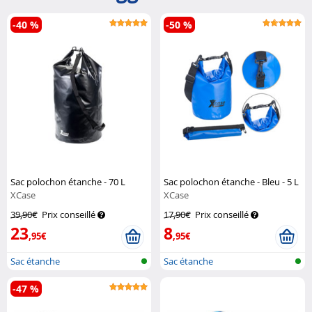
-40 %
-50 %
Sac polochon étanche - 70 L
Sac polochon étanche - Bleu - 5 L
XCase
XCase
39,90€
Prix conseillé
17,90€
Prix conseillé
23
8
,95€
,95€
Sac étanche
Sac étanche
-47 %