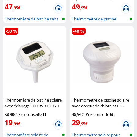
Infactory
47
49
,95€
,95€
Thermomètre de piscine sans
Thermomètre de piscine
fil ave...
réseau sans...
-50 %
-40 %
Thermomètre de piscine solaire
Thermomètre de piscine solaire
avec éclairage LED RVB PT-170
avec doseur de chlore et LED
Infactory
RVB PT-180
Infactory
39,90€
Prix conseillé
49,90€
Prix conseillé
19
29
,99€
,95€
Thermomètre solaire de
Thermomètre solaire pour