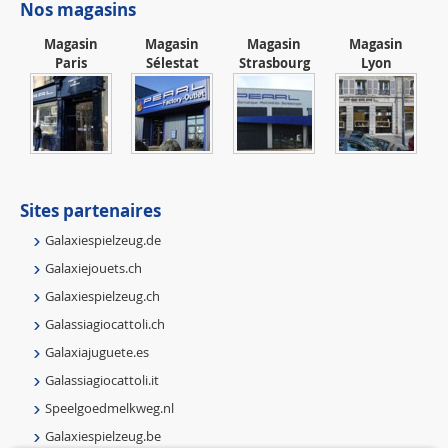
Nos magasins
Magasin
Magasin
Magasin
Magasin
Paris
Sélestat
Strasbourg
Lyon
Sites partenaires
Galaxiespielzeug.de
Galaxiejouets.ch
Galaxiespielzeug.ch
Galassiagiocattoli.ch
Galaxiajuguete.es
Galassiagiocattoli.it
Speelgoedmelkweg.nl
Galaxiespielzeug.be