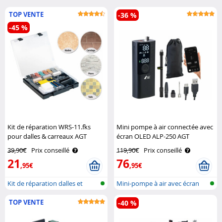
TOP VENTE
-36 %
-45 %
Kit de réparation WRS-11.fks
Mini pompe à air connectée avec
pour dalles & carreaux AGT
écran OLED ALP-250 AGT
39,90€
Prix conseillé
119,90€
Prix conseillé
21
76
,95€
,95€
Kit de réparation dalles et
Mini-pompe à air avec écran
carreau..
OLED, b..
TOP VENTE
-40 %