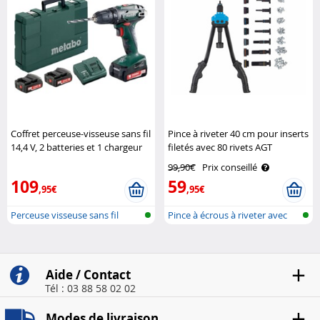
Coffret perceuse-visseuse sans fil
Pince à riveter 40 cm pour inserts
14,4 V, 2 batteries et 1 chargeur
filetés avec 80 rivets AGT
Metabo
99,90€
Prix conseillé
109
59
,95€
,95€
Perceuse visseuse sans fil
Pince à écrous à riveter avec
écrou..
Aide / Contact
Tél : 03 88 58 02 02
Modes de livraison