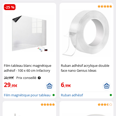
caoutchouc po..
-25 %
Film tableau blanc magnétique
Ruban adhésif acrylique double
adhésif - 100 x 60 cm Infactory
face nano Genius Ideas
39,90€
Prix conseillé
29
6
,95€
,99€
Film magnétique pour tableau
Ruban adhésif
blanc