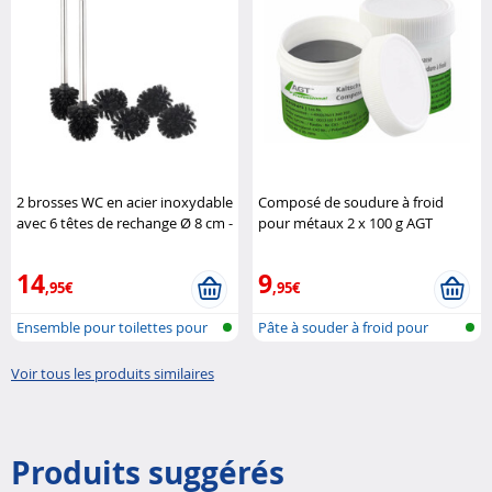
2 brosses WC en acier inoxydable
Composé de soudure à froid
avec 6 têtes de rechange Ø 8 cm -
pour métaux 2 x 100 g AGT
Noir BadeStern
Professional
14
9
,95€
,95€
Ensemble pour toilettes pour
Pâte à souder à froid pour
instal..
métaux
Voir tous les produits similaires
Produits suggérés