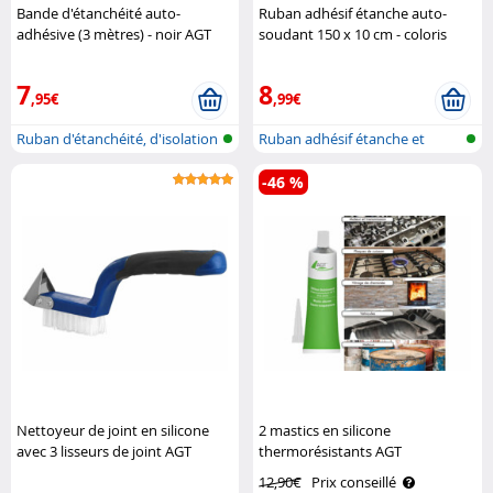
Bande d'étanchéité auto-
Ruban adhésif étanche auto-
adhésive (3 mètres) - noir AGT
soudant 150 x 10 cm - coloris
transparent AGT
7
8
,95€
,99€
Ruban d'étanchéité, d'isolation
Ruban adhésif étanche et
et ..
auto-souda..
-46 %
Nettoyeur de joint en silicone
2 mastics en silicone
avec 3 lisseurs de joint AGT
thermorésistants AGT
12,90€
Prix conseillé