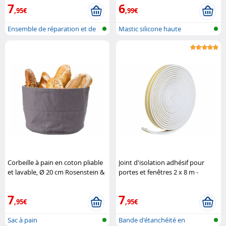
7
6
,95€
,99€
Ensemble de réparation et de
Mastic silicone haute
nettoy..
température
Corbeille à pain en coton pliable
Joint d'isolation adhésif pour
et lavable, Ø 20 cm Rosenstein &
portes et fenêtres 2 x 8 m -
Söhne
coloris blanc AGT
7
7
,95€
,95€
Sac à pain
Bande d'étanchéité en