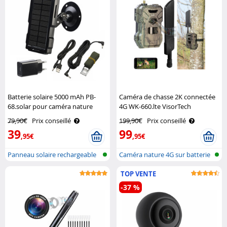
Batterie solaire 5000 mAh PB-
Caméra de chasse 2K connectée
68.solar pour caméra nature
4G WK-660.lte VisorTech
VisorTech
79,90€
Prix conseillé
199,90€
Prix conseillé
39
99
,95€
,95€
Panneau solaire rechargeable
Caméra nature 4G sur batterie
pour a..
avec ..
TOP VENTE
-37 %