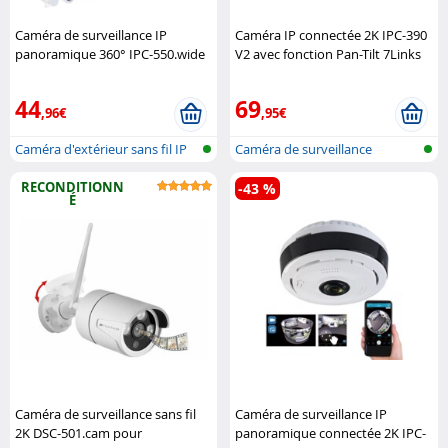
Caméra de surveillance IP
Caméra IP connectée 2K IPC-390
panoramique 360° IPC-550.wide
V2 avec fonction Pan-Tilt 7Links
(Reconditionné) 7Links
44
69
,96€
,95€
Caméra d'extérieur sans fil IP
Caméra de surveillance
avec..
d'extérieur ..
RECONDITIONN
-43 %
É
Caméra de surveillance sans fil
Caméra de surveillance IP
2K DSC-501.cam pour
panoramique connectée 2K IPC-