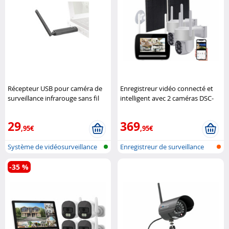
Récepteur USB pour caméra de
Enregistreur vidéo connecté et
surveillance infrarouge sans fil
intelligent avec 2 caméras DSC-
VisorTech
502.CAM VisorTech
29
369
,95€
,95€
Système de vidéosurveillance
Enregistreur de surveillance
sans f..
sans f..
-35 %