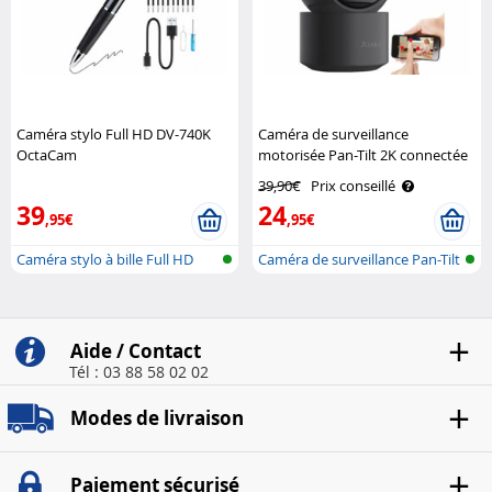
Caméra stylo Full HD DV-740K
Caméra de surveillance
OctaCam
motorisée Pan-Tilt 2K connectée
IPC-495 7Links
39,90€
Prix conseillé
39
24
,95€
,95€
Caméra stylo à bille Full HD
Caméra de surveillance Pan-Tilt
pou..
Aide / Contact
Tél : 03 88 58 02 02
Modes de livraison
Paiement sécurisé