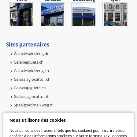
Sites partenaires
Galaxiespielzeug.de
Galaxiejouets.ch
Galaxiespielzeug.ch
Galassiagiocattoli.ch
Galaxiajuguete.es
Galassiagiocattoli.it
Speelgoedmelkweg.nl
Galaxiejouets.be
Nous utilisons des cookies
Galaxiespielzeug.be
Nous utilisons des traceurs (tels que les cookies) pour inscrire et/ou
Speelgoedmelkweg.be
accéder à des informations stockées sur votre terminal (ex : données