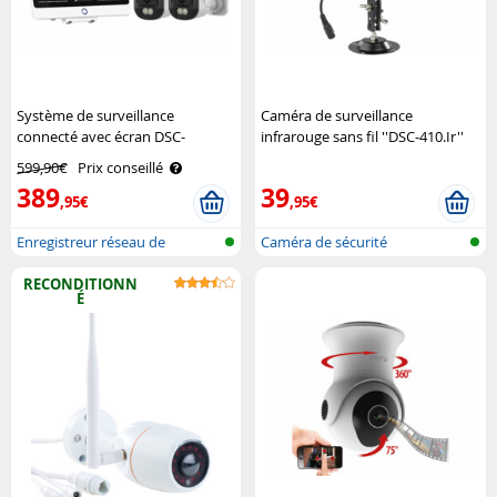
Système de surveillance
Caméra de surveillance
connecté avec écran DSC-
infrarouge sans fil ''DSC-410.Ir''
850.app V2 et 4 caméras 2K
VisorTech
599,90€
Prix conseillé
VisorTech
389
39
,95€
,95€
Enregistreur réseau de
Caméra de sécurité
surveillance..
(fréquence)
RECONDITIONN
É