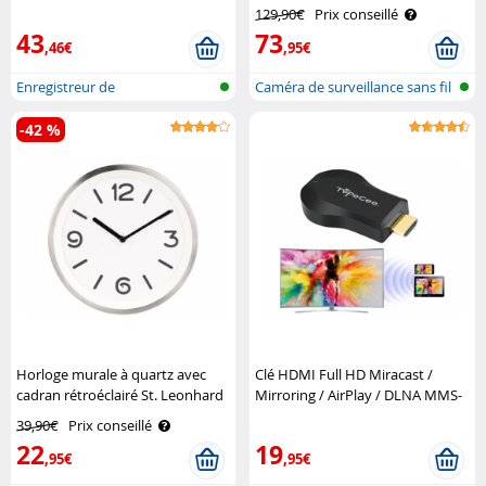
enregistreur de vidéo-
530.wide avec vision nocturne
129,90€
Prix conseillé
surveillance DSC-500.nvr
7Links
43
73
VisorTech
,46€
,95€
Enregistreur de
Caméra de surveillance sans fil
vidéosurveillance s..
IP ..
-42 %
Horloge murale à quartz avec
Clé HDMI Full HD Miracast /
cadran rétroéclairé St. Leonhard
Mirroring / AirPlay / DLNA MMS-
1080 TVPeCee
39,90€
Prix conseillé
22
19
,95€
,95€