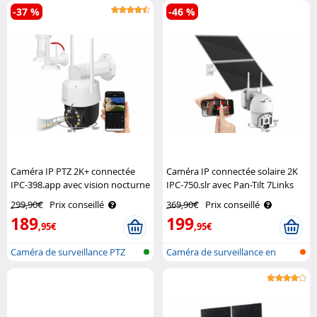
-37 %
-46 %
Caméra IP PTZ 2K+ connectée
Caméra IP connectée solaire 2K
IPC-398.app avec vision nocturne
IPC-750.slr avec Pan-Tilt 7Links
laser 7Links
299,90€
Prix conseillé
369,90€
Prix conseillé
189
199
,95€
,95€
Caméra de surveillance PTZ
Caméra de surveillance en
sans fil..
réseau lo..