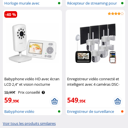
Horloge murale avec
Récepteur de streaming pour
mouvement à qua..
Miracas..
-40 %
Babyphone vidéo HD avec écran
Enregistreur vidéo connecté et
LCD 2,4" et vision nocturne
intelligent avec 4 caméras DSC-
7Links
502.CAM VisorTech
99,90€
Prix conseillé
59
549
,99€
,95€
Babyphone vidéo
Enregistreur de surveillance
sans f..
Voir tous les produits similaires