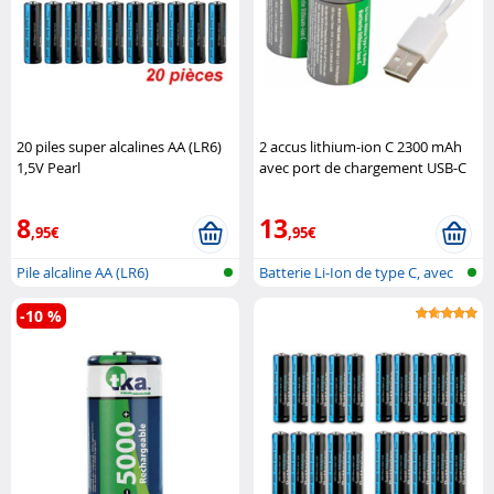
20 piles super alcalines AA (LR6)
2 accus lithium-ion C 2300 mAh
1,5V Pearl
avec port de chargement USB-C
TKA
8
13
,95€
,95€
Pile alcaline AA (LR6)
Batterie Li-Ion de type C, avec
fon..
-10 %