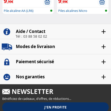
9
9
,99€
,99€
Pile alcaline AA (LR6)
Piles alcalines Micro
(AAA/LR03)
Aide / Contact
Tél : 03 88 58 02 02
Modes de livraison
Paiement sécurisé
Nos garanties
NEWSLETTER
Bénéficiez de cadeaux, d'offres, de réductions...