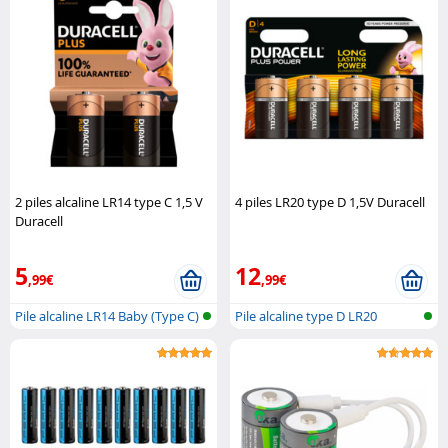
2 piles alcaline LR14 type C 1,5 V
4 piles LR20 type D 1,5V Duracell
Duracell
5
12
,99€
,99€
Pile alcaline LR14 Baby (Type C)
Pile alcaline type D LR20