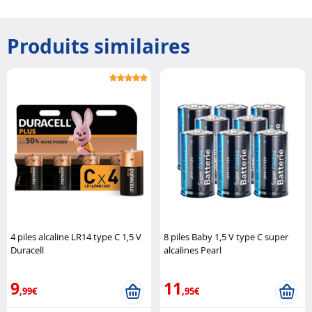
Produits similaires
4 piles alcaline LR14 type C 1,5 V
8 piles Baby 1,5 V type C super
Duracell
alcalines Pearl
9
11
,99€
,95€