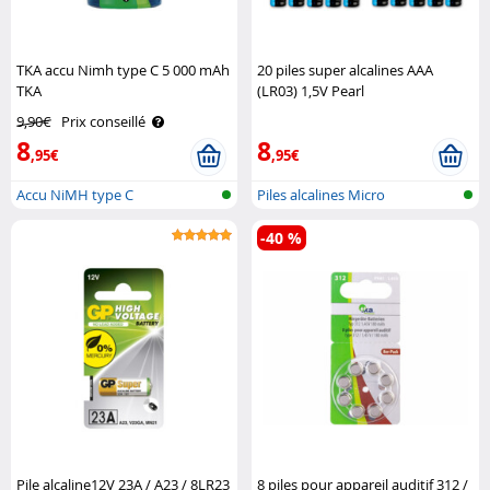
TKA accu Nimh type C 5 000 mAh
20 piles super alcalines AAA
TKA
(LR03) 1,5V Pearl
9,90€
Prix conseillé
8
8
,95€
,95€
Accu NiMH type C
Piles alcalines Micro
(AAA/LR03)
-40 %
Pile alcaline12V 23A / A23 / 8LR23
8 piles pour appareil auditif 312 /