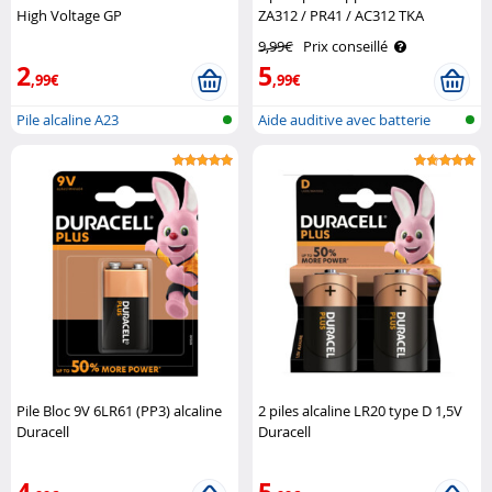
High Voltage GP
ZA312 / PR41 / AC312 TKA
9,99€
Prix conseillé
2
5
,99€
,99€
Pile alcaline A23
Aide auditive avec batterie
Pile Bloc 9V 6LR61 (PP3) alcaline
2 piles alcaline LR20 type D 1,5V
Duracell
Duracell