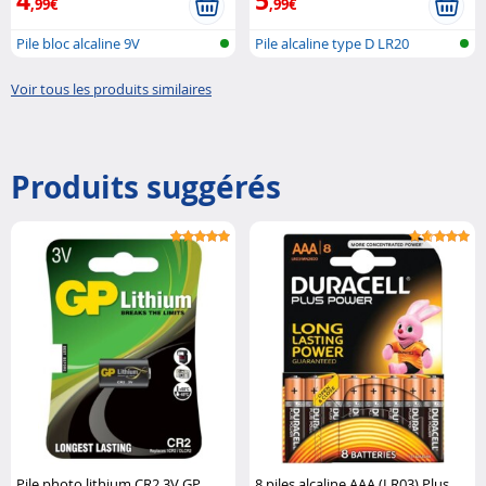
4
5
,99€
,99€
Pile bloc alcaline 9V
Pile alcaline type D LR20
Voir tous les produits similaires
Produits suggérés
Pile photo lithium CR2 3V GP
8 piles alcaline AAA (LR03) Plus