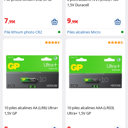
1,5V Duracell
7
9
,95€
,99€
Pile lithium photo CR2
Piles alcalines Micro
(AAA/LR03)
10 piles alcalines AA (LR6) Ultra+
10 piles alcalines AAA (LR03)
1,5V GP
Ultra+ 1,5V GP