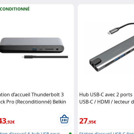
CONDITIONNÉ
ation d’accueil Thunderbolt 3
Hub USB-C avec 2 ports 
ck Pro (Reconditionné) Belkin
USB-C / HDMI / lecteur d
Callstel
43
27
,92€
,95€
tion d'accueil & hub USB pour
Station d'accueil USB-C 8e