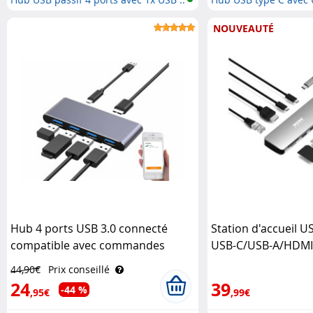
lecteu..
NOUVEAUTÉ
Hub 4 ports USB 3.0 connecté
Station d'accueil U
compatible avec commandes
USB-C/USB-A/HDMI
vocales Xystec
Designs
44,90€
Prix conseillé
24
39
-44 %
,95€
,99€