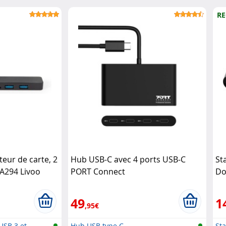
RE
eur de carte, 2
Hub USB-C avec 4 ports USB-C
St
A294 Livoo
PORT Connect
Do
49
1
,95€
USB 3 et
Hub USB type C
Sta