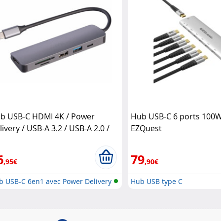
b USB-C HDMI 4K / Power
Hub USB-C 6 ports 100W
livery / USB-A 3.2 / USB-A 2.0 /
EZQuest
croSD-SD Callstel
6
79
,95€
,90€
b USB-C 6en1 avec Power Delivery
Hub USB type C