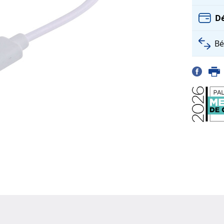
Dé
Bé