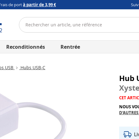
Frais de port
à partir de 3,99 €
Sui
Reconditionnés
Rentrée
bs USB
Hubs USB-C
Hub U
Xyst
CET ARTIC
NOUS VO
D'AUTRES
L