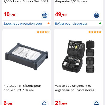
2,5" Colorado Shock - Noir
PORT
disque dur 3,5"
Storeva
Connect
10
49
,99€
,90€
Sacoche de protection pour
Boîtier pour disque dur
disque d...
Protection en silicone pour
Valisette de rangement et
disque dur 3.5''
XCase
organiseur pour accessoires
photo et PC
XCase
6
21
,99€
,95€