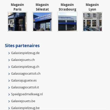
Magasin
Magasin
Magasin
Magasin
Paris
Sélestat
Strasbourg
Lyon
Sites partenaires
Galaxiespielzeug.de
Galaxiejouets.ch
Galaxiespielzeug.ch
Galassiagiocattoli.ch
Galaxiajuguete.es
Galassiagiocattoli.it
Speelgoedmelkweg.nl
Galaxiejouets.be
Galaxiespielzeug.be