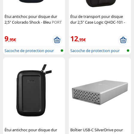
Étui antichoc pour disque dur
Étui de transport pour disque
2,5" Colorado Shock - Bleu
PORT
dur 2,5" Case Logic QHDC-101 -
Connect
Noir
Case Logic
9
12
,95€
,95€
Sacoche de protection pour
Sacoche de protection pour
disque d...
disque d...
Étui antichoc pour disque dur
Boîtier USB-C SilverDrive pour