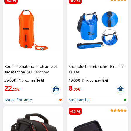
-42 %
-50 %
Bouée de natation flottante et
Sac polochon étanche - Bleu - 5 L
sac étanche 28 L
Semptec
XCase
39,90€
Prix conseillé
17,90€
Prix conseillé
22
8
,99€
,95€
Bouée flottante
Sac étanche
-45 %