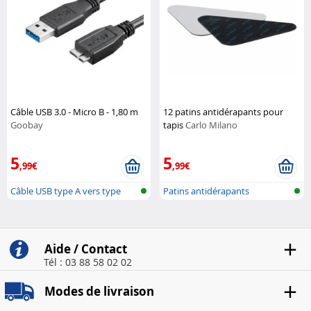
Câble USB 3.0 - Micro B - 1,80 m
12 patins antidérapants pour
Goobay
tapis
Carlo Milano
5
5
,99€
,99€
Câble USB type A vers type
Patins antidérapants
Micro B
triangulaires...
Aide / Contact
Tél : 03 88 58 02 02
Modes de livraison