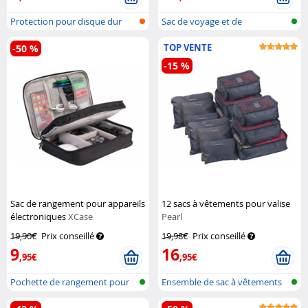
Protection pour disque dur
Sac de voyage et de
rangement unive...
TOP VENTE
-50 %
-15 %
Sac de rangement pour appareils
12 sacs à vêtements pour valise
électroniques
XCase
Pearl
19,90€
Prix conseillé
19,98€
Prix conseillé
9
16
,95€
,95€
Pochette de rangement pour
Ensemble de sac à vêtements
accessoi...