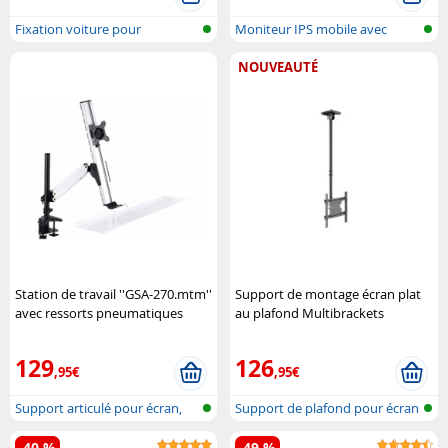
Fixation voiture pour
Moniteur IPS mobile avec
notebook
alimentati..
NOUVEAUTÉ
Station de travail ''GSA-270.mtm''
Support de montage écran plat
avec ressorts pneumatiques
au plafond Multibrackets
General Office
129
126
,95€
,95€
Support articulé pour écran,
Support de plafond pour écran
clavie..
-40 %
-49 %