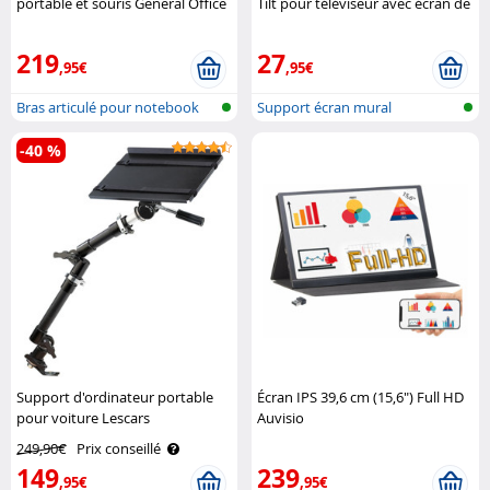
portable et souris General Office
Tilt pour téléviseur avec écran de
37" à 70" Goobay
219
27
,95€
,95€
Bras articulé pour notebook
Support écran mural
-40 %
Support d'ordinateur portable
Écran IPS 39,6 cm (15,6") Full HD
pour voiture Lescars
Auvisio
249,90€
Prix conseillé
149
239
,95€
,95€