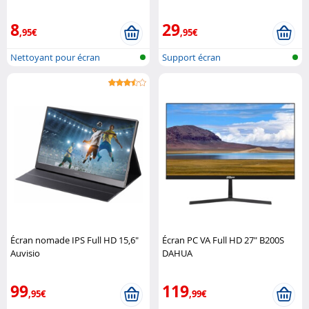
8
29
,95€
,95€
Nettoyant pour écran
Support écran
Écran nomade IPS Full HD 15,6"
Écran PC VA Full HD 27" B200S
Auvisio
DAHUA
99
119
,95€
,99€