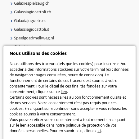
Galaxiespielzeug.ch
Galassiagiocattoli.ch
Galaxiajuguete.es
Galassiagiocattoli.it
Speelgoedmelkweg.nl
Galaxiejouets.be
Nous utilisons des cookies
Galaxiespielzeug.be
Speelgoedmelkweg.be
Nous utilisons des traceurs (tels que les cookies) pour inscrire et/ou
accéder à des informations stockées sur votre terminal (ex : données
Macway.com
de navigation : pages consultées, heure de connexion). Le
fonctionnement de certains de ces traceurs est soumis à votre
consentement. Pour le détail de ces finalités fondées sur votre
consentement, cliquez sur ce
lien
.
Certains cookies sont nécessaires au bon fonctionnement du site et
de nos services. Votre consentement n’est pas requis pour ces
cookies. En cliquant sur « continuer sans accepter » vous refusez les
cookies soumis à votre consentement.
Vous pouvez retirer votre consentement à tout moment en cliquant
sur le lien accessible dans notre politique de protection de vos
données personnelles. Pour en savoir plus, cliquez
ici
.