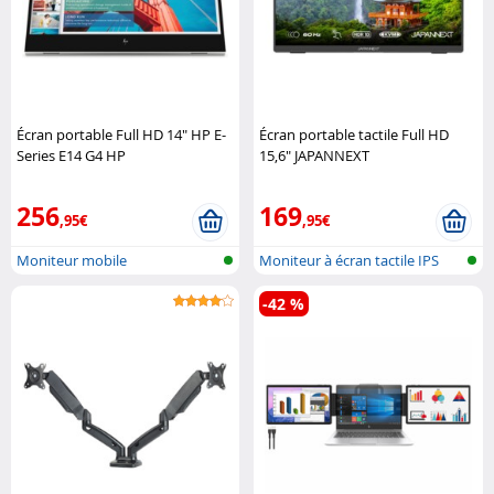
Écran portable Full HD 14" HP E-
Écran portable tactile Full HD
Series E14 G4 HP
15,6" JAPANNEXT
256
169
,95€
,95€
Moniteur mobile
Moniteur à écran tactile IPS
mobile
-42 %