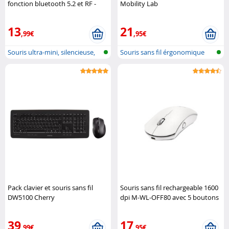
fonction bluetooth 5.2 et RF -
Mobility Lab
coloris noir GeneralKeys
13
21
,99€
,95€
Souris ultra-mini, silencieuse,
Souris sans fil érgonomique
blu..
Pack clavier et souris sans fil
Souris sans fil rechargeable 1600
DW5100 Cherry
dpi M-WL-OFF80 avec 5 boutons
Bluestork
39
17
,99€
,95€