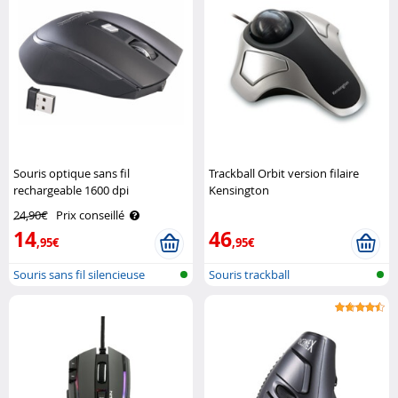
Souris optique sans fil
Trackball Orbit version filaire
rechargeable 1600 dpi
Kensington
GeneralKeys
24,90€
Prix conseillé
14
46
,95€
,95€
Souris sans fil silencieuse
Souris trackball