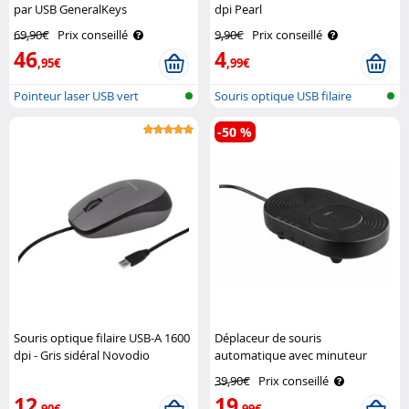
par USB GeneralKeys
dpi Pearl
69,90€
Prix conseillé
9,90€
Prix conseillé
46
4
,95€
,99€
Pointeur laser USB vert
Souris optique USB filaire
-50 %
Souris optique filaire USB-A 1600
Déplaceur de souris
dpi - Gris sidéral Novodio
automatique avec minuteur
General Office
39,90€
Prix conseillé
12
19