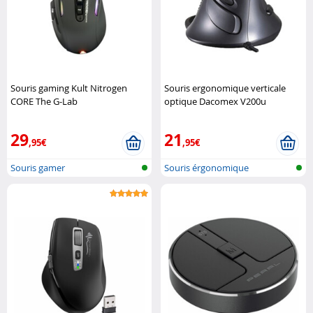
Souris gaming Kult Nitrogen
Souris ergonomique verticale
CORE The G-Lab
optique Dacomex V200u
Dacomex
29
21
,95€
,95€
Souris gamer
Souris érgonomique