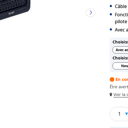
Câble
Foncti
pilote
Avec a
Choisis
Avec a
Choisis
Neu
En c
Être avert
Voir la
1