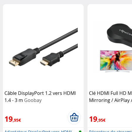
Câble DisplayPort 1.2 vers HDMI
Clé HDMI Full HD Mi
1.4 - 3 m
Goobay
Mirroring / AirPla
1080
TVPeCee
19
19
,95€
,95€
Adaptateur DisplayPort vers HDMI
Récepteur de stream