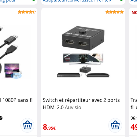
HD...
ver
N
1080P sans fil
Switch et répartiteur avec 2 ports
Tr
HDMI 2.0
Auvisio
fi
TV
99
8
4
,95€