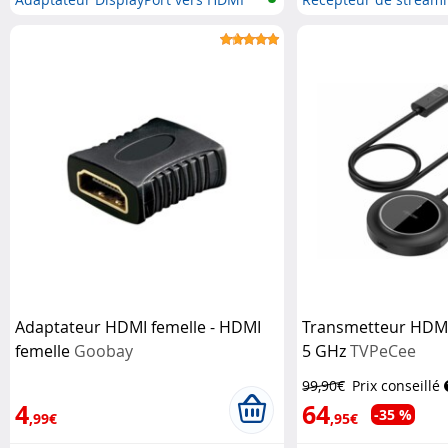
Miracas...
Adaptateur HDMI femelle - HDMI
Transmetteur HDMI 
femelle
Goobay
5 GHz
TVPeCee
99,90€
Prix conseillé
4
64
-35 %
,99€
,95€