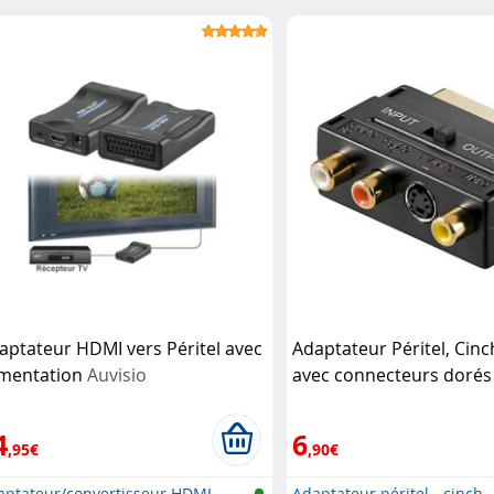
aptateur HDMI vers Péritel avec
Adaptateur Péritel, Cinc
imentation
Auvisio
avec connecteurs doré
4
6
,95€
,90€
aptateur/convertisseur HDMI
Adaptateur péritel - cinch