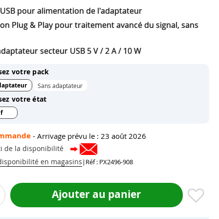
 USB pour alimentation de l'adaptateur
on Plug & Play pour traitement avancé du signal, sans
daptateur secteur USB 5 V / 2 A / 10 W
sez votre pack
daptateur
Sans adaptateur
sez votre état
f
ommande
-
Arrivage prévu le : 23 août 2026
i de la disponibilité
 disponibilité en magasins
|
Réf : PX2496-908
Ajouter au panier