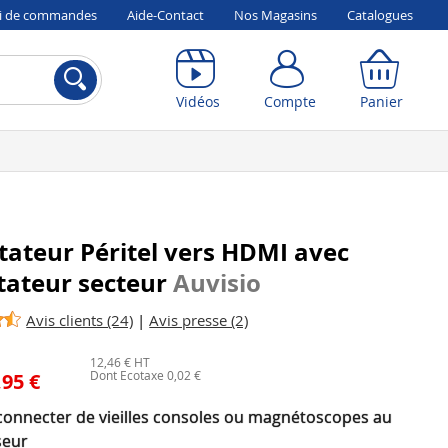
vi de commandes
Aide-Contact
Nos Magasins
Catalogues
Compte
Panier
Vidéos
Compte
Panier
ateur Péritel vers HDMI avec
tateur secteur
Auvisio
Avis clients (24)
|
Avis presse (2)
12,46 € HT
Dont Ecotaxe 0,02 €
,95 €
connecter de vieilles consoles ou magnétoscopes au
seur