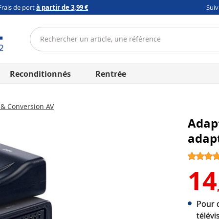
Frais de port
à partir de 3,99 €
Sui
Reconditionnés
Rentrée
& Conversion AV
Adapt
adap
14
Pour 
télévi