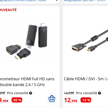
s...
OUVEAUTÉ
ansmetteur HDMI Full HD sans
Câble HDMI / DVI - 5m
G
l double bande 2,4 / 5 GHz
PeCee
,90€
Prix conseillé
14,99€
Prix conseillé
9
12
-50 %
-14 %
,99€
,95€