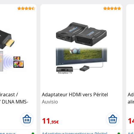
racast /
Adaptateur HDMI vers Péritel
Ad
y / DLNA MMS-
Auvisio
al
11
1
,95€
ing pour
Adaptateur/convertisseur Péritel-
Ad