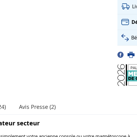
L
Dé
Bé
24)
Avis Presse (2)
ateur secteur
ez simplement votre ancienne console ou votre magnétoscope à