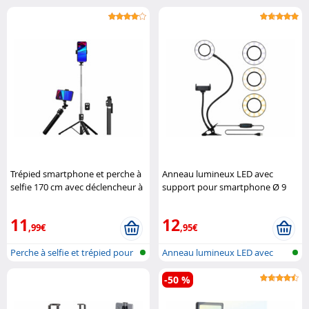
Trépied smartphone et perche à
Anneau lumineux LED avec
selfie 170 cm avec déclencheur à
support pour smartphone Ø 9
distance
Somikon
cm
Somikon
11
12
,99€
,95€
Perche à selfie et trépied pour
Anneau lumineux LED avec
sma...
support po...
-50 %