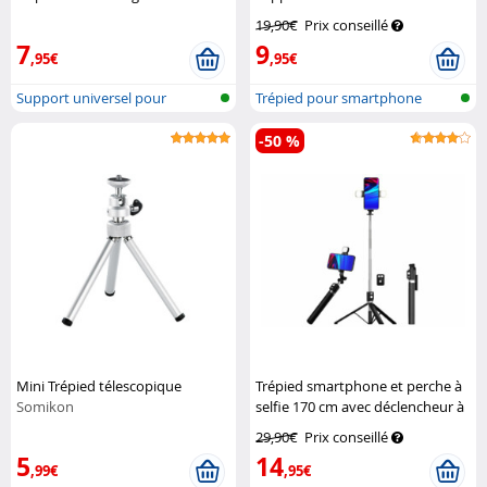
19,90€
Prix conseillé
7
9
,95€
,95€
Support universel pour
Trépied pour smartphone
smartphone
-50 %
Mini Trépied télescopique
Trépied smartphone et perche à
Somikon
selfie 170 cm avec déclencheur à
distance et éclairage LED
29,90€
Prix conseillé
Somikon
5
14
,99€
,95€