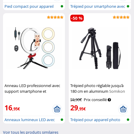
Pied compact pour appareil
Trépied pour smartphone avec
photo
2 lumi...
-50 %
Anneau LED professionnel avec
Trépied photo réglable jusqu’à
support smartphone et
180 cm en aluminium
Somikon
déclencheur bluetooth
Somikon
59,90€
Prix conseillé
16
29
,95€
,95€
Anneaux lumineux LED avec
Trépied pour appareil photo
support p...
en alum...
Voir tous les produits similaires