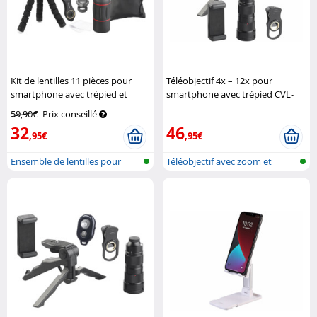
Kit de lentilles 11 pièces pour
Téléobjectif 4x – 12x pour
smartphone avec trépied et
smartphone avec trépied CVL-
déclencheur à distance CVL-220
250.zoom
Somikon
59,90€
Prix conseillé
Somikon
32
46
,95€
,95€
Ensemble de lentilles pour
Téléobjectif avec zoom et
Smartpho...
trépied p...