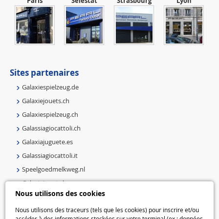
Paris
Sélestat
Strasbourg
Lyon
Sites partenaires
Galaxiespielzeug.de
Galaxiejouets.ch
Galaxiespielzeug.ch
Galassiagiocattoli.ch
Galaxiajuguete.es
Galassiagiocattoli.it
Speelgoedmelkweg.nl
Galaxiejouets.be
Nous utilisons des cookies
Galaxiespielzeug.be
Nous utilisons des traceurs (tels que les cookies) pour inscrire et/ou
Speelgoedmelkweg.be
accéder à des informations stockées sur votre terminal (ex : données