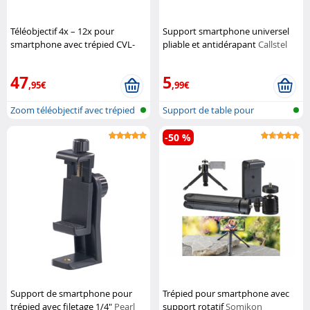
Téléobjectif 4x – 12x pour
Support smartphone universel
smartphone avec trépied CVL-
pliable et antidérapant
Callstel
250 - Avec déclencheur
Somikon
47
5
,95€
,99€
Zoom téléobjectif avec trépied
Support de table pour
pour...
téléphone
-50 %
Support de smartphone pour
Trépied pour smartphone avec
trépied avec filetage 1/4"
Pearl
support rotatif
Somikon