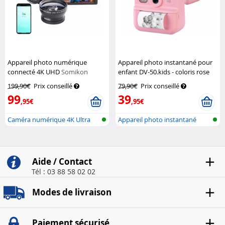
Appareil photo numérique
Appareil photo instantané pour
connecté 4K UHD
Somikon
enfant DV-50.kids - coloris rose
Playtastic
199,90€
Prix conseillé
79,90€
Prix conseillé
99
39
,95€
,95€
Caméra numérique 4K Ultra
Appareil photo instantané
HD avec é...
pour enfa...
Aide / Contact
Tél : 03 88 58 02 02
Modes de livraison
Paiement sécurisé