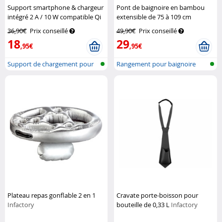
Support smartphone & chargeur
Pont de baignoire en bambou
intégré 2 A / 10 W compatible Qi
extensible de 75 à 109 cm
sur grille de ventilation
Callstel
BadeStern
36,90€
Prix conseillé
49,90€
Prix conseillé
18
29
,95€
,95€
Support de chargement pour
Rangement pour baignoire
smartpho...
Plateau repas gonflable 2 en 1
Cravate porte-boisson pour
Infactory
bouteille de 0,33 L
Infactory