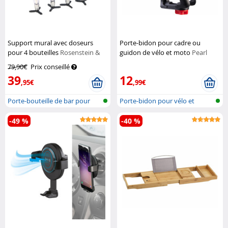
Support mural avec doseurs
Porte-bidon pour cadre ou
pour 4 bouteilles
Rosenstein &
guidon de vélo et moto
Pearl
Söhne
79,90€
Prix conseillé
39
12
,95€
,99€
Porte-bouteille de bar pour
Porte-bidon pour vélo et
montage...
moto, régl...
-49 %
-40 %