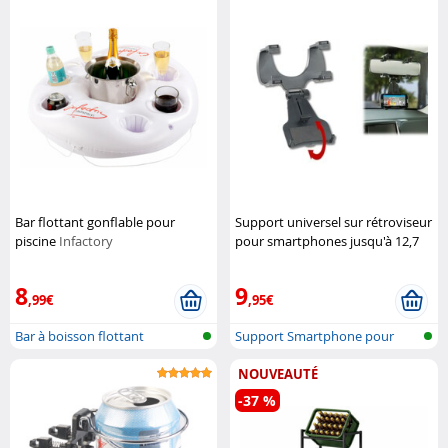
Bar flottant gonflable pour
Support universel sur rétroviseur
piscine
Infactory
pour smartphones jusqu'à 12,7
cm (5")
Lescars
8
9
,99€
,95€
Bar à boisson flottant
Support Smartphone pour
rétroviseur
NOUVEAUTÉ
-37 %