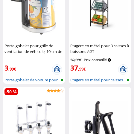
Porte-gobelet pour grille de
Étagère en métal pour 3 caisses à
ventilation de véhicule, 10 cm de
boissons
AGT
haut, Ø 7 cm
Lescars
59,90€
Prix conseillé
3
37
,99€
,99€
Porte-gobelet de voiture pour
Étagère en métal pour caisses
grill...
de bo...
-50 %