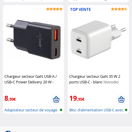
type...
venti...
TOP VENTE
Chargeur secteur GaN USB-A /
Chargeur secteur GaN 35 W 2
USB-C Power Delivery 20 W -
ports USB-C - blanc
Novodio
coloris noir
Revolt
8
19
,99€
,95€
Adaptateur secteur de voyage
Bloc d'alimentation USB-C avec
ultra-...
alim...