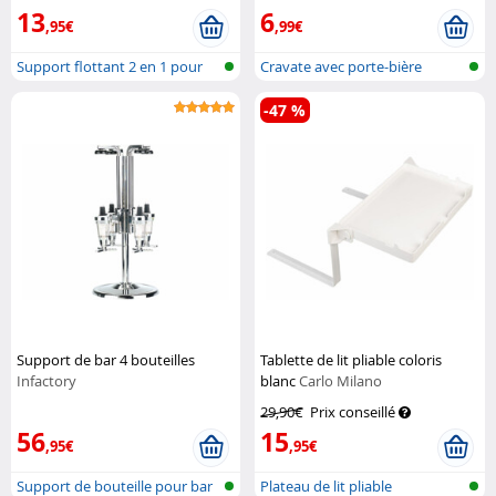
13
6
,95€
,99€
Support flottant 2 en 1 pour
Cravate avec porte-bière
boisso...
-47 %
Support de bar 4 bouteilles
Tablette de lit pliable coloris
Infactory
blanc
Carlo Milano
29,90€
Prix conseillé
56
15
,95€
,95€
Support de bouteille pour bar
Plateau de lit pliable