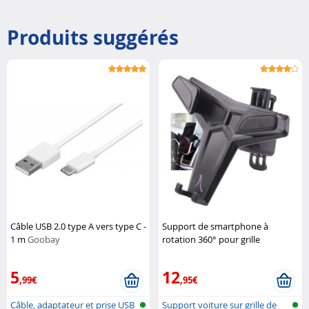
Produits suggérés
Câble USB 2.0 type A vers type C -
Support de smartphone à
1 m
Goobay
rotation 360° pour grille
d'aération de voiture
Akashi
5
12
,99€
,95€
Câble, adaptateur et prise USB
Support voiture sur grille de