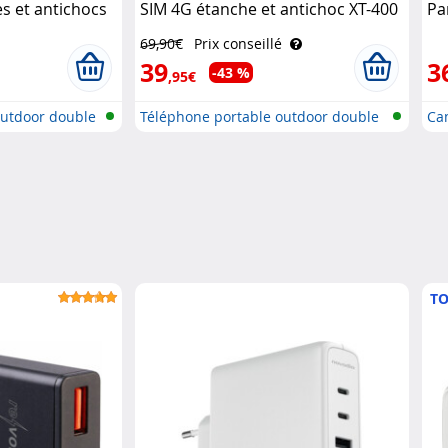
s et antichocs
SIM 4G étanche et antichoc XT-400
Pa
obile
Simvalley Mobile
av
69,90€
Prix conseillé
39
3
-43 %
,95€
Outdoor double
Téléphone portable outdoor double
Ca
S..
..
TO