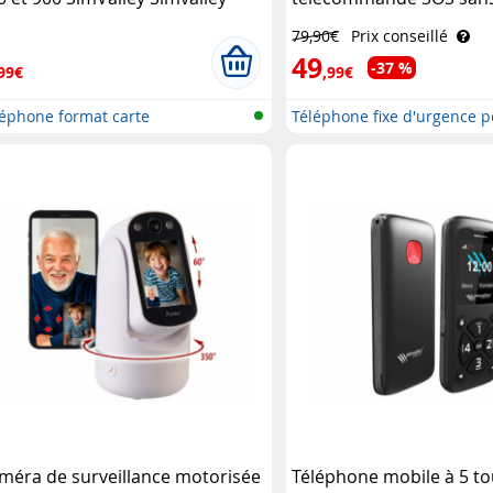
bile
Simvalley Communicati
79,90€
Prix conseillé
49
-37 %
99€
,99€
léphone format carte
Téléphone fixe d'urgence 
senio..
méra de surveillance motorisée
Téléphone mobile à 5 t