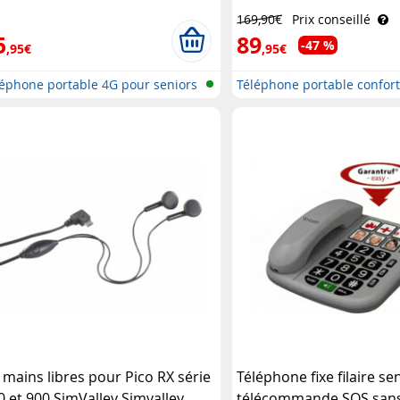
mvalley Mobile
Mobile
169,90€
Prix conseillé
5
89
-47 %
,95€
,95€
léphone portable 4G pour seniors
Téléphone portable confor
..
t mains libres pour Pico RX série
Téléphone fixe filaire se
0 et 900 SimValley Simvalley
télécommande SOS sans 