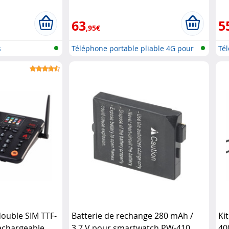
 Simvalley
Mobile
Si
63
5
,95€
s
Téléphone portable pliable 4G pour
Té
..
..
double SIM TTF-
Batterie de rechange 280 mAh /
Ki
rechargeable
3,7 V pour smartwatch PW-410
40