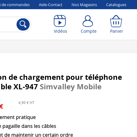
vi de commandes
Aide-Contact
Nos Magasins
Catalogues
Compte
Panier
Vidéos
Compte
Panier
ion de chargement pour téléphone
able XL-947
Simvalley Mobile
4,96 € HT
 €
ement pratique
 pagaille dans les câbles
t de maintenir un certain ordre