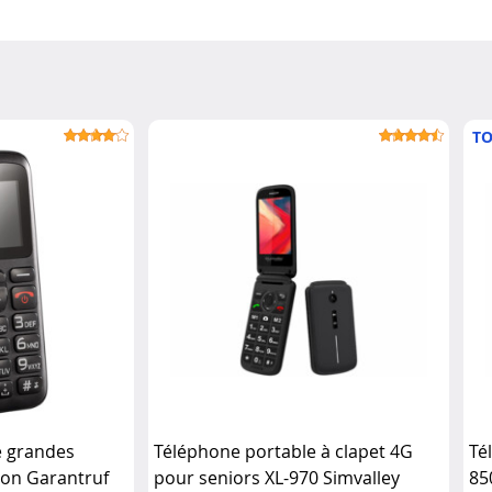
TO
e grandes
Téléphone portable à clapet 4G
Té
ion Garantruf
pour seniors XL-970 Simvalley
85