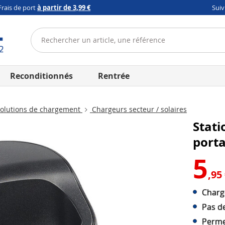
Frais de port
à partir de 3,99 €
Sui
Reconditionnés
Rentrée
olutions de chargement
Chargeurs secteur / solaires
Stat
port
5
,95
Charg
Pas de
Perme