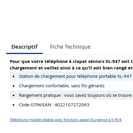
Descriptif
Fiche Technique
Pour que votre téléphone à clapet séniors XL-947 soit to
chargement et veillez ainsi à ce qu'il soit bien rangé 
Station de chargement pour téléphone portable XL-947
Chargement confortable, sans fils gênants
Rangement pratique : vous savez toujours où se trouve
Code GTIN/EAN : 4022107272063
Téléphone mobile pliable avec fonction appel d'urgence à 5,95 €