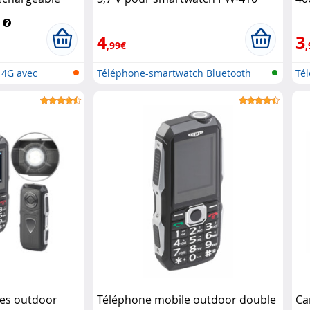
cations
Simvalley Mobile
Mo
4
3
,99€
,
 4G avec
Téléphone-smartwatch Bluetooth
Té
les outdoor
Téléphone mobile outdoor double
Ca