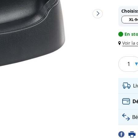
Choisis
XL-9
En st
Voir la
1
L
Dé
Bé