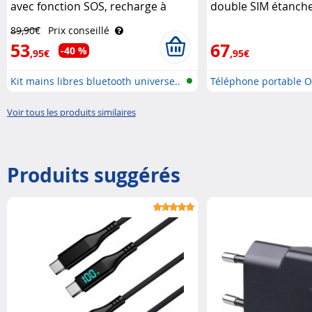
avec fonction SOS, recharge à
double SIM étanche
induction et numérotation rapide
XT-400 Simvalley M
89,90€
Prix conseillé
Callstel
53
67
-40 %
,95€
,95€
Kit mains libres bluetooth universe..
Téléphone portable 
S..
Voir tous les produits similaires
Produits suggérés