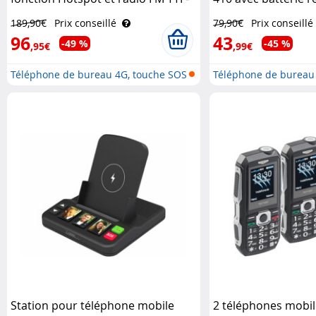
405 Simvalley Communications
Simvalley Communi
189,90€
Prix conseillé
79,90€
Prix conseillé
96
43
-49 %
-45 %
,95€
,99€
Téléphone de bureau 4G, touche SOS
Téléphone de bureau
..
double ..
Station pour téléphone mobile
2 téléphones mobi