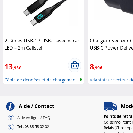
2 câbles USB-C / USB-C avec écran
Chargeur secteur 
LED – 2m Callstel
USB-C Power Delive
coloris noir Revolt
13
8
,95€
,99€
Câble de données et de chargement
Adaptateur secteur de
P..
Aide / Contact
Mode
Points de retra
Aide en ligne / FAQ
Colissimo Point r
Tél : 03 88 58 02 02
Relais (Chronopo