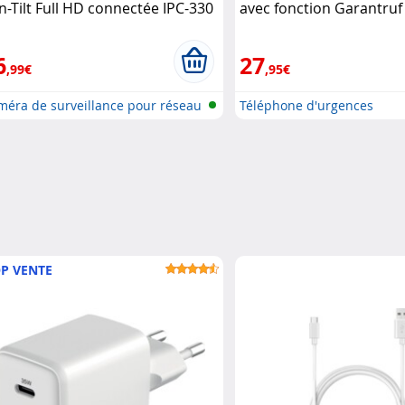
n-Tilt Full HD connectée IPC-330
avec fonction Garantru
ec écran 7Links
RX-800.mp3 Simvalley M
6
27
,99€
,95€
méra de surveillance pour réseau
Téléphone d'urgences
P VENTE