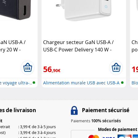
GaN USB-A /
Chargeur secteur GaN USB-A /
Ch
ry 20 W -
USB-C Power Delivery 140 W -
po
coloris blanc Novodio
56
1
,90€
 voyage ultra-..
Alimentation murale USB avec USB-A
Blo
..
s de livraison
Paiement sécurisé
it
Paiements
100% sécurisés
etrait
: 3,99 € de 3 à 5 jours
Modes de paiement
st)
: 3,99 € de 3 à 4 jours