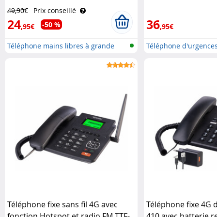
libres XLF-30 Simvalley
Premium XL-915 V2
49,90€
Prix conseillé
Communications
Mobile
24
36
-50 %
,95€
,95€
Téléphone mains libres à grande
Téléphone d'urgence
tou..
Téléphone fixe sans fil 4G avec
Téléphone fixe 4G 
fonction Hotspot et radio FM TTF-
410 avec batterie 