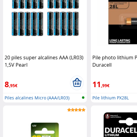
20 piles super alcalines AAA (LR03)
Pile photo lithium 
1,5V Pearl
Duracell
8
11
,95€
,99€
Piles alcalines Micro (AAA/LR03)
Pile lithium PX28L