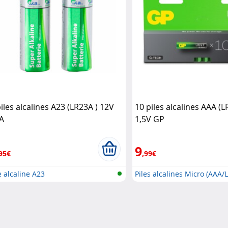
piles alcalines A23 (LR23A ) 12V
10 piles alcalines AAA (L
A
1,5V GP
9
95€
,99€
e alcaline A23
Piles alcalines Micro (AAA/