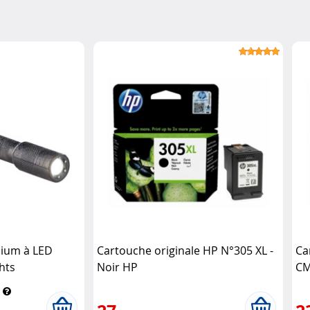
nium à LED
Cartouche originale HP N°305 XL -
Ca
hts
Noir HP
CM