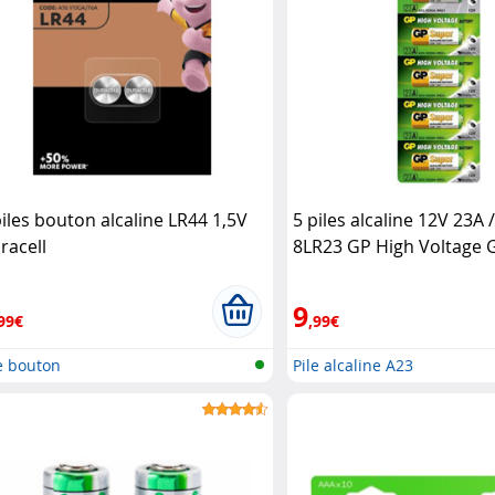
piles bouton alcaline LR44 1,5V
5 piles alcaline 12V 23A 
racell
8LR23 GP High Voltage 
9
99€
,99€
e bouton
Pile alcaline A23