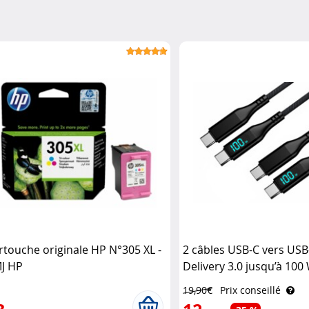
rtouche originale HP N°305 XL -
2 câbles USB-C vers US
J HP
Delivery 3.0 jusqu’à 100
Callstel
19,90€
Prix conseillé