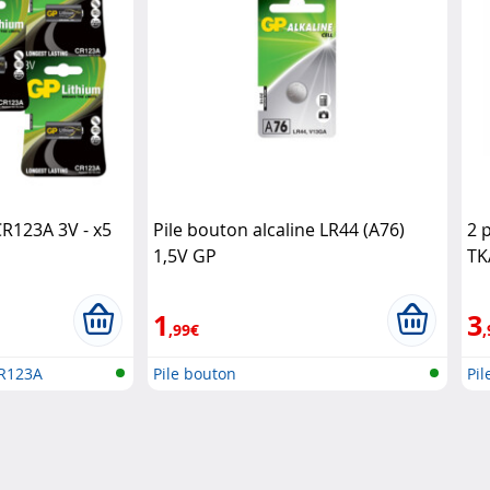
CR123A 3V - x5
Pile bouton alcaline LR44 (A76)
2 
1,5V GP
TK
1
3
,99€
,
CR123A
Pile bouton
Pil