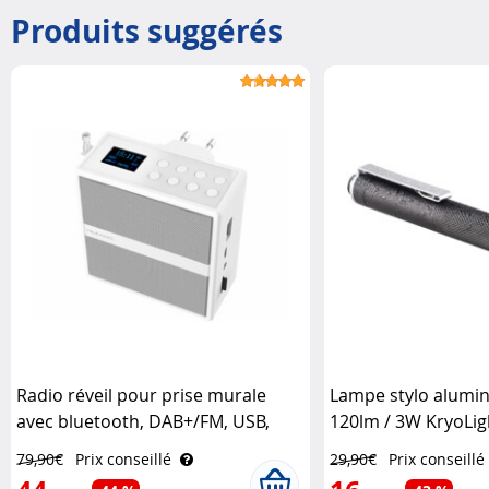
Produits suggérés
Radio réveil pour prise murale
Lampe stylo alumi
avec bluetooth, DAB+/FM, USB,
120lm / 3W KryoLig
AUX, SD MPS-800.bt VR-Radio
79,90€
Prix conseillé
29,90€
Prix conseillé