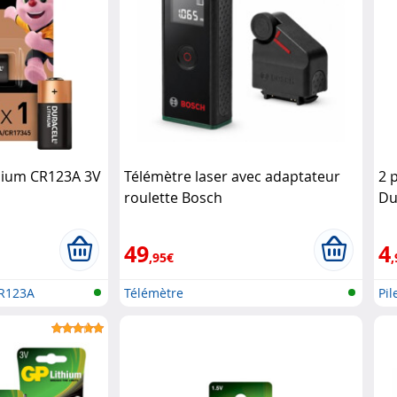
thium CR123A 3V
Télémètre laser avec adaptateur
2 
roulette Bosch
Du
49
4
,95€
,
CR123A
Télémètre
Pil