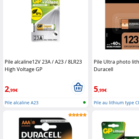
Pile alcaline12V 23A / A23 / 8LR23
Pile Ultra photo li
High Voltage GP
Duracell
2
5
,99€
,99€
Pile alcaline A23
Pile au lithium type 