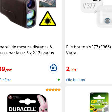
pareil de mesure distance &
Pile bouton V377 (SR66)
tesse par laser 6 x 21 Zavarius
Varta
39
2
,95€
,99€
lémètre
Pile bouton