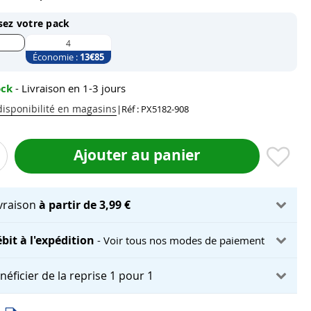
sez votre pack
4
Économie :
13
€85
ock
- Livraison en 1-3 jours
 disponibilité en magasins
|
Réf : PX5182-908
Ajouter au panier
ivraison
à partir de 3,99 €
bit à l'expédition
- Voir tous nos modes de paiement
néficier de la reprise 1 pour 1