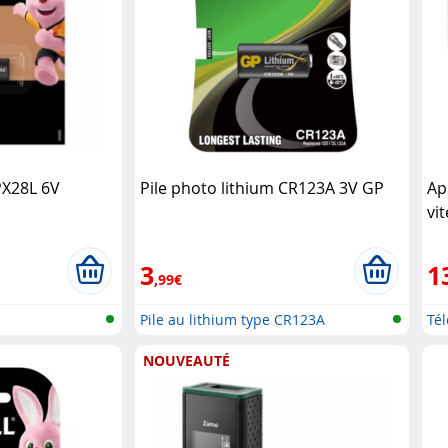
PX28L 6V
Pile photo lithium CR123A 3V GP
Ap
vi
3
1
,99€
Pile au lithium type CR123A
Té
NOUVEAUTÉ