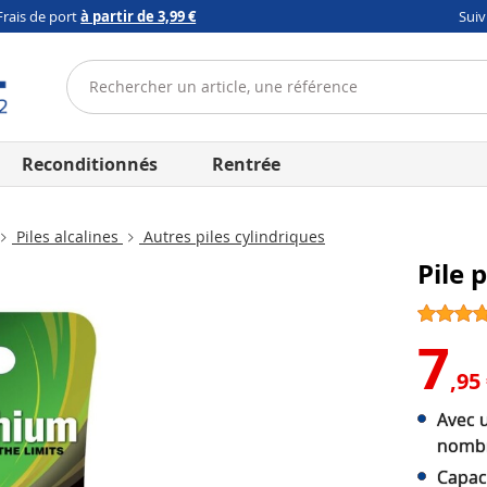
Frais de port
à partir de 3,99 €
Sui
Reconditionnés
Rentrée
Piles alcalines
Autres piles cylindriques
Pile 
7
,95
Avec 
nombr
Capac