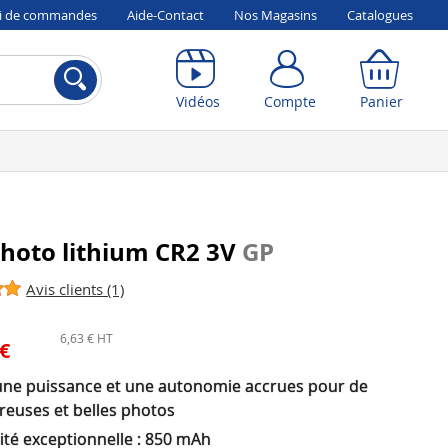
vi de commandes
Aide-Contact
Nos Magasins
Catalogues
Compte
Panier
Vidéos
Compte
Panier
photo lithium CR2 3V
GP
Avis clients (1)
6,63 € HT
 €
une puissance et une autonomie accrues pour de
euses et belles photos
ité exceptionnelle : 850 mAh