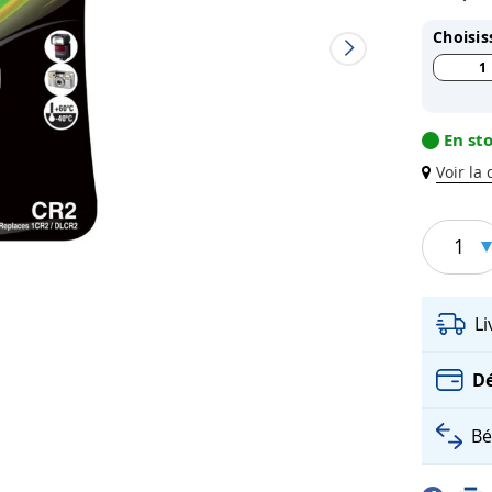
Choisis
1
En st
Voir la
1
L
Dé
Bé