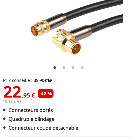
Prix conseillé :
39,90€
22
-42 %
,95 €
19,13 € HT
Connecteurs dorés
Quadruple blindage
Connecteur coudé détachable