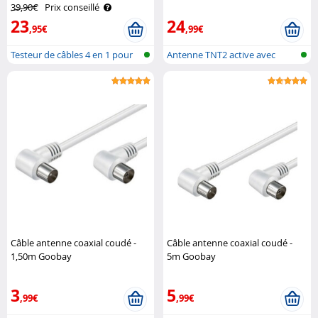
39,90€
Prix conseillé
23
24
,95€
,99€
Testeur de câbles 4 en 1 pour
Antenne TNT2 active avec
RJ-45..
réception ..
Câble antenne coaxial coudé -
Câble antenne coaxial coudé -
1,50m Goobay
5m Goobay
3
5
,99€
,99€