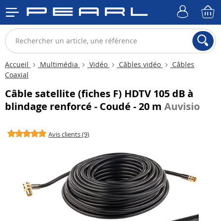
Accueil
Multimédia
Vidéo
Câbles vidéo
Câbles
Coaxial
Câble satellite (fiches F) HDTV 105 dB à
blindage renforcé - Coudé - 20 m
Auvisio
Avis clients (9)