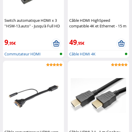
Switch automatique HDMI x 3
Câble HDMI HighSpeed
''HSW-13.auto'' - Jusqu'à Full HD
compatible 4K et Ethernet - 15 m
Auvisio
DeLock
9
49
,95€
,95€
Commutateur HDMI
Câble HDMI 4K