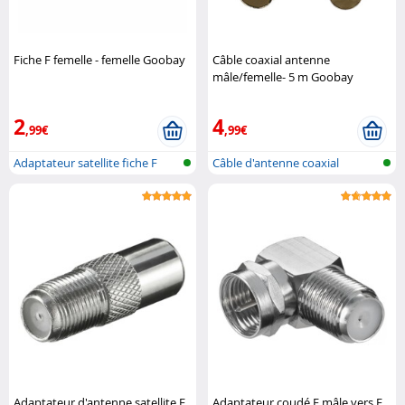
Fiche F femelle - femelle Goobay
Câble coaxial antenne
mâle/femelle- 5 m Goobay
2
4
,99€
,99€
Adaptateur satellite fiche F
Câble d'antenne coaxial
vers f..
Adaptateur d'antenne satellite F
Adaptateur coudé F mâle vers F