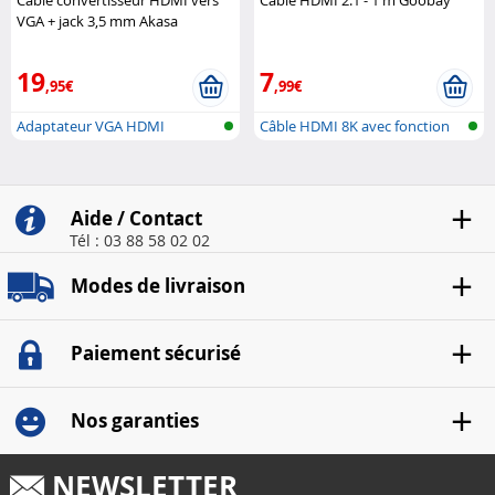
Câble convertisseur HDMI vers
Câble HDMI 2.1 - 1 m Goobay
VGA + jack 3,5 mm Akasa
19
7
,95€
,99€
Adaptateur VGA HDMI
Câble HDMI 8K avec fonction
réseau ..
Aide / Contact
Tél : 03 88 58 02 02
Modes de livraison
Paiement sécurisé
Nos garanties
NEWSLETTER