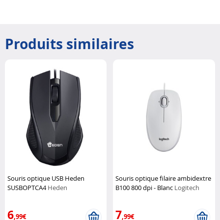
Produits similaires
Souris optique USB Heden
Souris optique filaire ambidextre
SUSBOPTCA4
Heden
B100 800 dpi - Blanc
Logitech
6
7
,99€
,99€