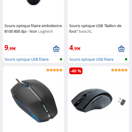
Souris optique filaire ambidextre
Souris optique USB "Ballon de
B100 800 dpi - Noir
Logitech
foot"
basicXL
9
4
,99€
,99€
Souris optique USB filaire
Souris optique USB filaire
-40 %