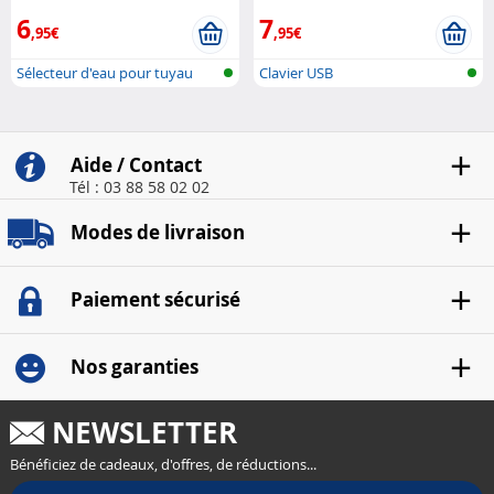
6
7
,95€
,95€
Sélecteur d'eau pour tuyau
Clavier USB
d'arrosa...
Aide / Contact
Tél : 03 88 58 02 02
Modes de livraison
Paiement sécurisé
Nos garanties
NEWSLETTER
Bénéficiez de cadeaux, d'offres, de réductions...