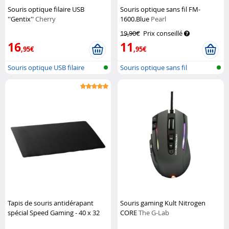
Souris optique filaire USB
Souris optique sans fil FM-
''Gentix''
Cherry
1600.Blue
Pearl
19,90€
Prix conseillé
16
11
,95€
,95€
Souris optique USB filaire
Souris optique sans fil
Tapis de souris antidérapant
Souris gaming Kult Nitrogen
spécial Speed Gaming - 40 x 32
CORE
The G-Lab
cm
Pearl