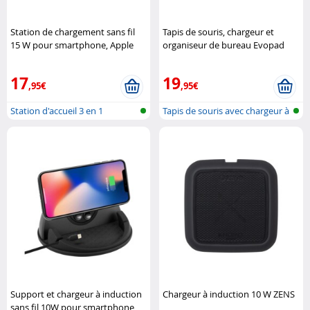
Station de chargement sans fil
Tapis de souris, chargeur et
15 W pour smartphone, Apple
organiseur de bureau Evopad
Watch, AirPods, - noir Callstel
Charge Brandcharger
17
19
,95€
,95€
Station d'accueil 3 en 1
Tapis de souris avec chargeur à
compatible..
ind..
Support et chargeur à induction
Chargeur à induction 10 W ZENS
sans fil 10W pour smartphone