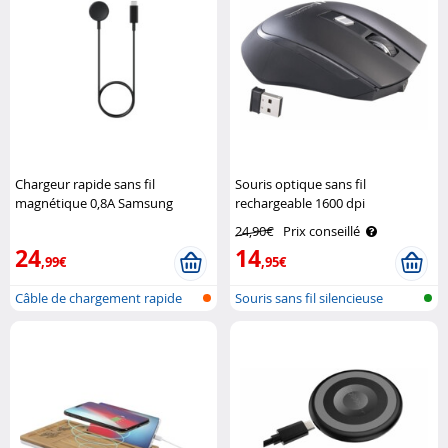
Chargeur rapide sans fil
Souris optique sans fil
magnétique 0,8A Samsung
rechargeable 1600 dpi
GeneralKeys
24,90€
Prix conseillé
24
14
,99€
,95€
Câble de chargement rapide
Souris sans fil silencieuse
pour Sam..