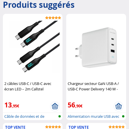
Produits suggérés
2 câbles USB-C / USB-C avec
Chargeur secteur GaN USB-A /
écran LED – 2m Callstel
USB-C Power Delivery 140 W -
coloris blanc Novodio
13
56
,95€
,90€
Câble de données et de
Alimentation murale USB avec
chargement P..
USB-A ..
TOP VENTE
TOP VENTE