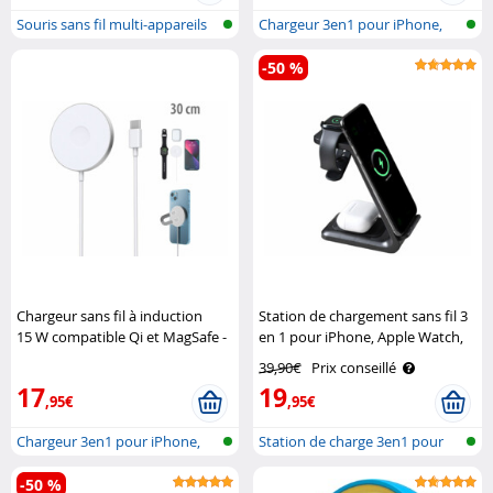
Souris sans fil multi-appareils
Chargeur 3en1 pour iPhone,
ave..
smartpho..
-50 %
Chargeur sans fil à induction
Station de chargement sans fil 3
15 W compatible Qi et MagSafe -
en 1 pour iPhone, Apple Watch,
câble 30 cm Callstel
AirPods - coloris noir Callstel
39,90€
Prix conseillé
17
19
,95€
,95€
Chargeur 3en1 pour iPhone,
Station de charge 3en1 pour
smartpho..
iPhone,..
-50 %