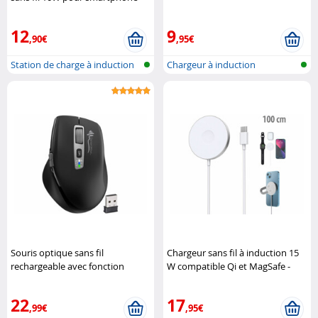
12
9
,90€
,95€
Station de charge à induction
Chargeur à induction
QI av..
compatible Qi
Souris optique sans fil
Chargeur sans fil à induction 15
rechargeable avec fonction
W compatible Qi et MagSafe -
bluetooth et RF GeneralKeys
câble 100 cm Callstel
22
17
,99€
,95€