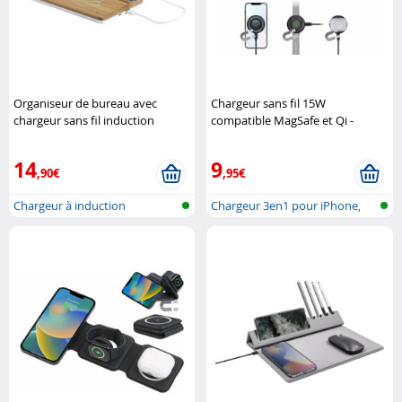
Organiseur de bureau avec
Chargeur sans fil 15W
chargeur sans fil induction
compatible MagSafe et Qi -
compatible Qi 10 W Macway
coloris noir Callstel
14
9
,90€
,95€
Chargeur à induction
Chargeur 3en1 pour iPhone,
compatible Qi
smartpho..