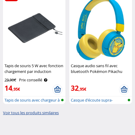
Tapis de souris 5 W avec fonction
Casque audio sans fil avec
chargement par induction
bluetooth Pokémon Pikachu
Callstel
pour enfant OTL Technologies
29,90€
Prix conseillé
14
32
,95€
,95€
Tapis de souris avec chargeur à
Casque d'écoute supra-
ind..
auriculaire p..
Voir tous les produits similaires