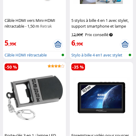
Câble HDMI vers Mini-HDMI
5 stylos à bille 4 en 1 avec stylet,
rétractable - 1,50 m
Retrak
support smartphone et lampe
led
Pearl
12,90€
Prix conseillé
5
6
,99€
,99€
Câble HDMI rétractable
Stylo à bille 4 en1 avec stylet
-50 %
-35 %
Porte-clés 3 en 1 : lampe LED,
Enregistreur vidéo pour sources