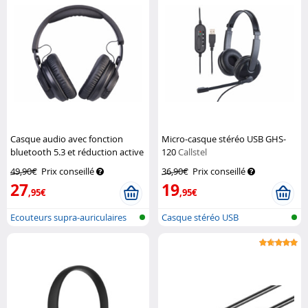
Casque audio avec fonction
Micro-casque stéréo USB GHS-
bluetooth 5.3 et réduction active
120
Callstel
de bruit
Auvisio
49,90€
Prix conseillé
36,90€
Prix conseillé
27
19
,95€
,95€
Ecouteurs supra-auriculaires
Casque stéréo USB
avec r...