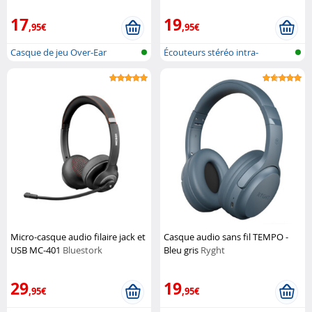
17
19
,95€
,95€
Casque de jeu Over-Ear
Écouteurs stéréo intra-
auriculaires
Micro-casque audio filaire jack et
Casque audio sans fil TEMPO -
USB MC-401
Bluestork
Bleu gris
Ryght
29
19
,95€
,95€