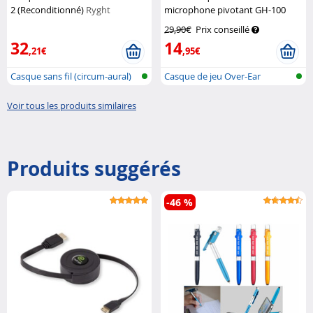
2 (Reconditionné)
Ryght
microphone pivotant GH-100
Auvisio
29,90€
Prix conseillé
32
14
,21€
,95€
Casque sans fil (circum-aural)
Casque de jeu Over-Ear
Voir tous les produits similaires
Produits suggérés
-46 %