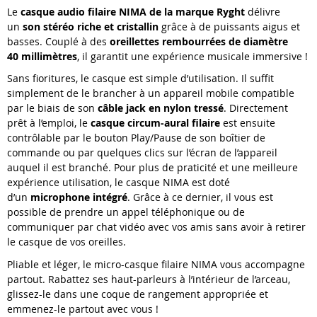
Le
casque audio filaire NIMA de la marque Ryght
délivre
un
son stéréo riche et cristallin
grâce à de puissants aigus et
basses. Couplé à des
oreillettes rembourrées de diamètre
40 millimètres
, il garantit une expérience musicale immersive !
Sans fioritures, le casque est simple d’utilisation. Il suffit
simplement de le brancher à un appareil mobile compatible
par le biais de son
câble jack en nylon tressé
. Directement
prêt à l’emploi, le
casque circum-aural filaire
est ensuite
contrôlable par le bouton Play/Pause de son boîtier de
commande ou par quelques clics sur l’écran de l’appareil
auquel il est branché. Pour plus de praticité et une meilleure
expérience utilisation, le casque NIMA est doté
d’un
microphone intégré
. Grâce à ce dernier, il vous est
possible de prendre un appel téléphonique ou de
communiquer par chat vidéo avec vos amis sans avoir à retirer
le casque de vos oreilles.
Pliable et léger, le micro-casque filaire NIMA vous accompagne
partout. Rabattez ses haut-parleurs à l’intérieur de l’arceau,
glissez-le dans une coque de rangement appropriée et
emmenez-le partout avec vous !