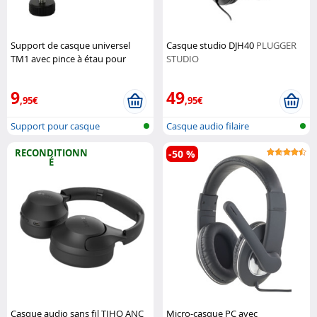
Support de casque universel
Casque studio DJH40
PLUGGER
TM1 avec pince à étau pour
STUDIO
bureau
Dynavox
9
49
,95€
,95€
Support pour casque
Casque audio filaire
RECONDITIONN
-50 %
É
Casque audio sans fil TIHO ANC
Micro-casque PC avec