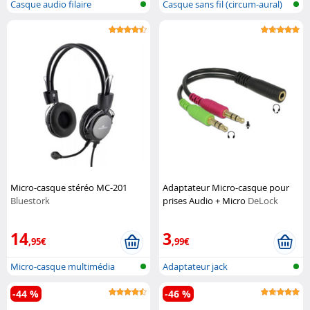
Casque audio filaire
Casque sans fil (circum-aural)
Micro-casque stéréo MC-201
Adaptateur Micro-casque pour
Bluestork
prises Audio + Micro
DeLock
14
3
,95€
,99€
Micro-casque multimédia
Adaptateur jack
stéréo
-44 %
-46 %