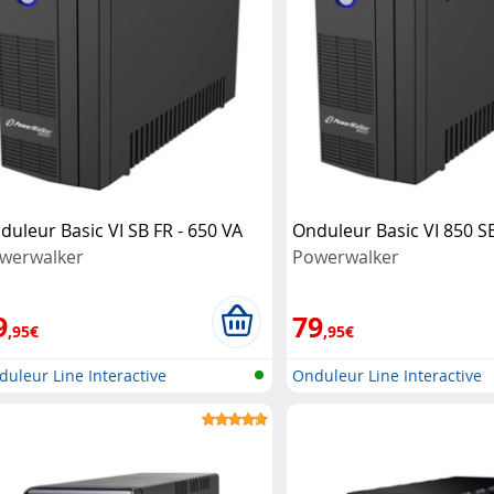
duleur Basic VI SB FR - 650 VA
Onduleur Basic VI 850 S
werwalker
Powerwalker
9
79
,95€
,95€
uleur Line Interactive
Onduleur Line Interactive