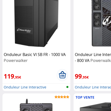
Onduleur Basic VI SB FR - 1000 VA
Onduleur Line Inter
Powerwalker
- 800 VA
Powerwalk
119
99
,95€
,95€
Onduleur Line Interactive
Onduleur Line Interac
TOP VENTE