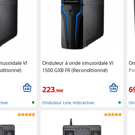
nusoïdale VI
Onduleur à onde sinusoïdale VI
On
ditionné)
1500 GXB FR (Reconditionné)
Po
Powerwalker
223
6
,96€
tive
Onduleur Line Interactive
Ond