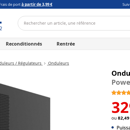
Frais de port
à partir de 3,99 €
Sui
Reconditionnés
Rentrée
uleurs / Régulateurs
Onduleurs
Ondul
Powe
32
ou
82,49
Puiss