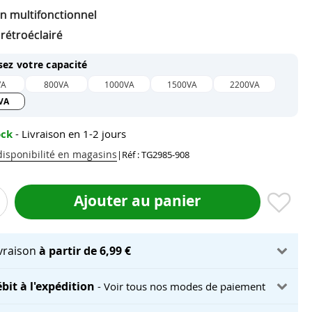
n multifonctionnel
rétroéclairé
sez votre capacité
VA
800VA
1000VA
1500VA
2200VA
VA
ock
- Livraison en 1-2 jours
 disponibilité en magasins
|
Réf : TG2985-908
Ajouter au panier
ivraison
à partir de 6,99 €
bit à l'expédition
- Voir tous nos modes de paiement