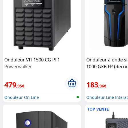
Onduleur VFI 1500 CG PF1
Onduleur à onde si
Powerwalker
1000 GXB FR (Recon
Powerwalker
479
183
,95€
,96€
Onduleur On Line
Onduleur Line Interac
TOP VENTE