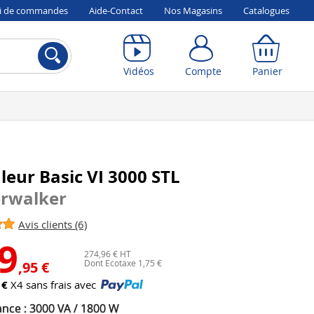
vi de commandes
Aide-Contact
Nos Magasins
Catalogues
Compte
Panier
Vidéos
Compte
Panier
eur Basic VI 3000 STL
rwalker
Avis clients (6)
9
274,96 € HT
Dont Ecotaxe 1,75 €
,95 €
 €
X4 sans frais avec
ance : 3000 VA / 1800 W