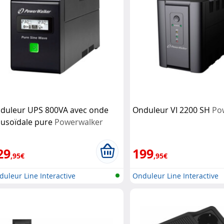
duleur UPS 800VA avec onde
Onduleur VI 2200 SH
Po
nusoïdale pure
Powerwalker
29
199
,95€
,95€
uleur Line Interactive
Onduleur Line Interactive