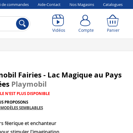
vi de commandes
Aide-Contact
Nos Magasins
Catalogues
Compte
Panier
Vidéos
Compte
Panier
obil Fairies - Lac Magique au Pays
ées
Playmobil
LE N'EST PLUS DISPONIBLE
US PROPOSONS
 MODÈLES SEMBLABLES
rs féerique et enchanteur
pour stimuler l'imagination