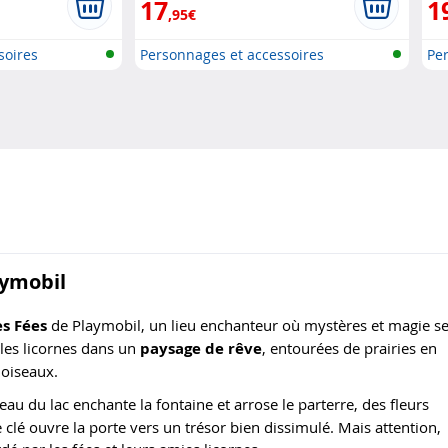
17
1
,95€
soires
Personnages et accessoires
Per
Playmobi..
Pla
aymobil
s Fées
de Playmobil, un lieu enchanteur où mystères et magie s
èles licornes dans un
paysage de rêve
, entourées de prairies en
 oiseaux.
l'eau du lac enchante la fontaine et arrose le parterre, des fleurs
 clé ouvre la porte vers un trésor bien dissimulé. Mais attention,