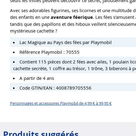
seuls les initiés peuvent découvrir ce secret, jalousement gar
Avec ses adorables figurines, ses licornes et une multitude 
des enfants en une
aventure féerique
. Les fées s'amusent
tandis que des papillons et des hiboux veillent silencieuseme
mystérieuse cachette ?
Lac Magique au Pays des fées par Playmobil
Référence Playmobil : 70555
Contient 115 pièces dont
2 fées avec ailes, 1 poulain li
cachette secrète, 1 coffre au trésor, 1 trône, 3 biberons à p
A partir de 4 ans
Code GTIN/EAN : 4008789705556
Personnages et accessoires Playmobil de 4,99 € à 99,95 €
Produits suggérés