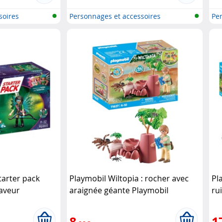
soires
Personnages et accessoires
Per
Playmobi..
Pla
arter pack
Playmobil Wiltopia : rocher avec
Pl
laveur
araignée géante Playmobil
ru
8
1