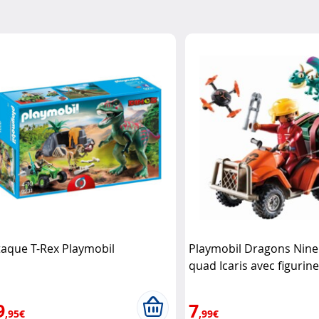
taque T-Rex Playmobil
Playmobil Dragons Nine
quad Icaris avec figurine
accessoires Playmobil
9
7
,95€
,99€