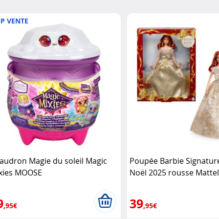
P VENTE
audron Magie du soleil Magic
Poupée Barbie Signatur
xies MOOSE
Noël 2025 rousse Matte
9
39
,95€
,95€