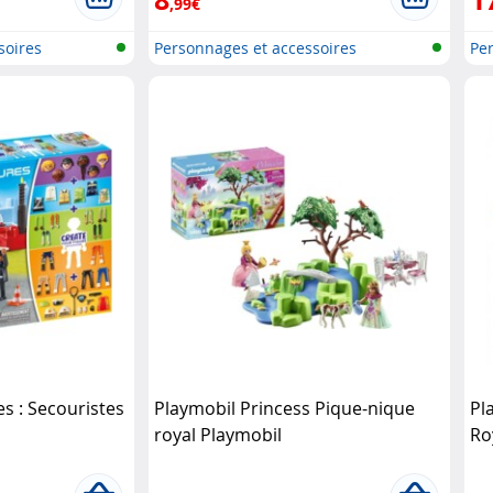
,99€
soires
Personnages et accessoires
Per
Playmobi..
Pla
s : Secouristes
Playmobil Princess Pique-nique
Pl
royal Playmobil
Ro
Pl