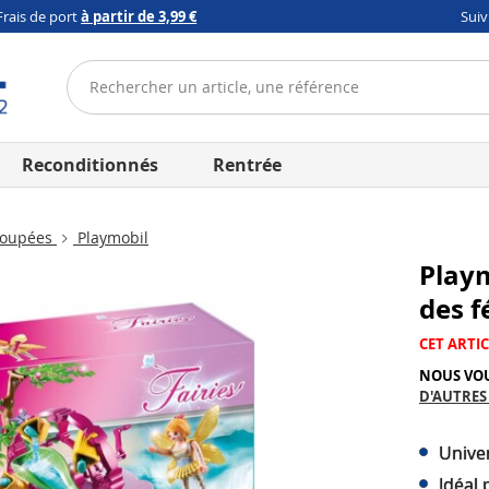
Frais de port
à partir de 3,99 €
Sui
Reconditionnés
Rentrée
poupées
Playmobil
Playm
des f
CET ARTIC
NOUS VO
D'AUTRES
Unive
Idéal 