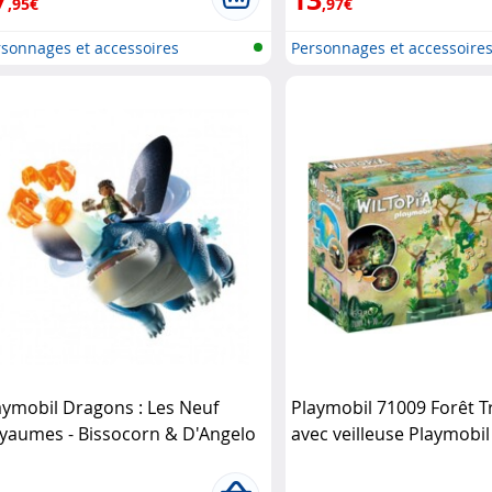
,95€
,97€
sonnages et accessoires
Personnages et accessoire
ymobi..
Playmobi..
aymobil Dragons : Les Neuf
Playmobil 71009 Forêt T
yaumes - Bissocorn & D'Angelo
avec veilleuse Playmobil
aymobil