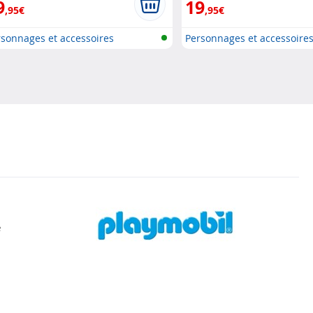
9
19
,95€
,95€
sonnages et accessoires
Personnages et accessoire
ymobi..
Playmobi..
e