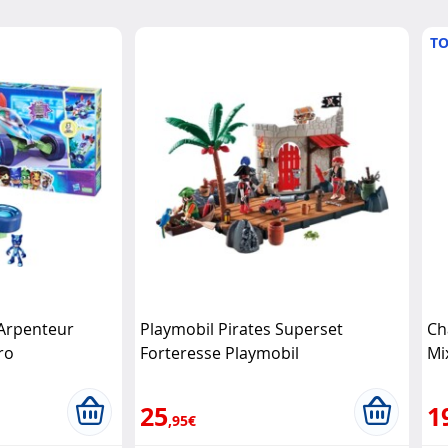
TO
'Arpenteur
Playmobil Pirates Superset
Ch
ro
Forteresse Playmobil
Mi
25
1
,95€