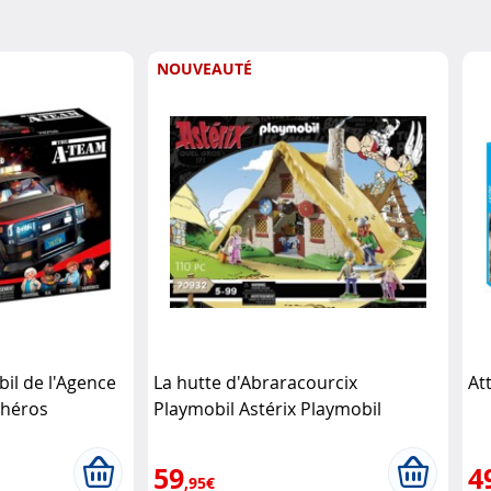
NOUVEAUTÉ
il de l'Agence
La hutte d'Abraracourcix
At
 héros
Playmobil Astérix Playmobil
bil
59
4
,95€