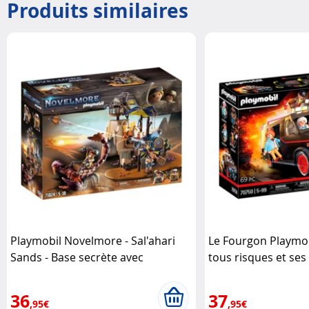
Produits similaires
Playmobil Novelmore - Sal'ahari
Le Fourgon Playmob
Sands - Base secrète avec
tous risques et ses
scorpion géant Playmobil
légendaires Playmo
36
37
,95€
,95€