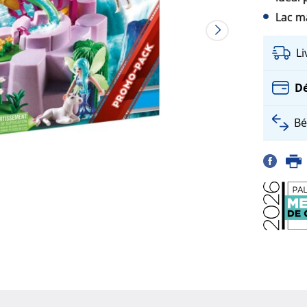
Lac ma
L
Dé
Bé