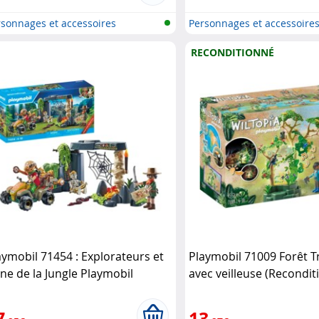
sonnages et accessoires
Personnages et accessoire
ymobi..
Playmobi..
RECONDITIONNÉ
aymobil 71454 : Explorateurs et
Playmobil 71009 Forêt T
ine de la Jungle Playmobil
avec veilleuse (Recondit
Playmobil
7
13