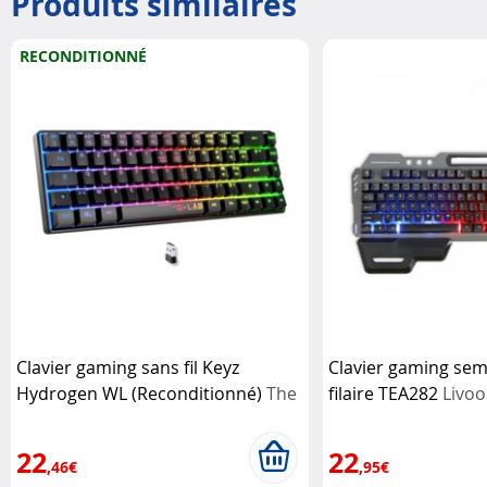
Produits similaires
RECONDITIONNÉ
Clavier gaming sans fil Keyz
Clavier gaming se
Hydrogen WL (Reconditionné)
The
filaire TEA282
Livoo
G-Lab
22
22
,46€
,95€