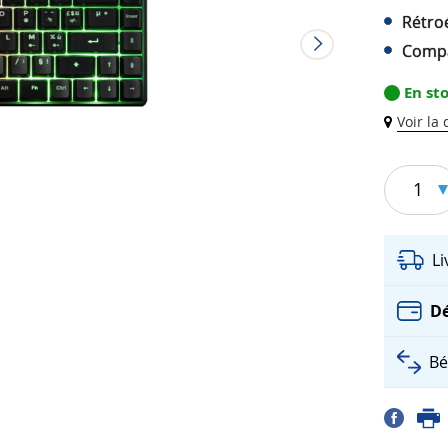
Rétroé
Compa
En st
Voir la
1
L
Dé
Bé