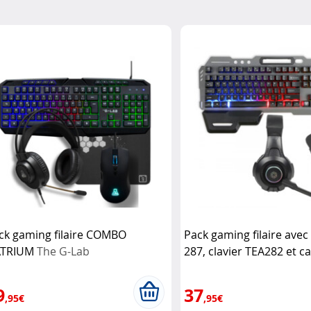
ck gaming filaire COMBO
Pack gaming filaire avec
TRIUM
The G-Lab
287, clavier TEA282 et c
TES244
Livoo
9
37
,95€
,95€