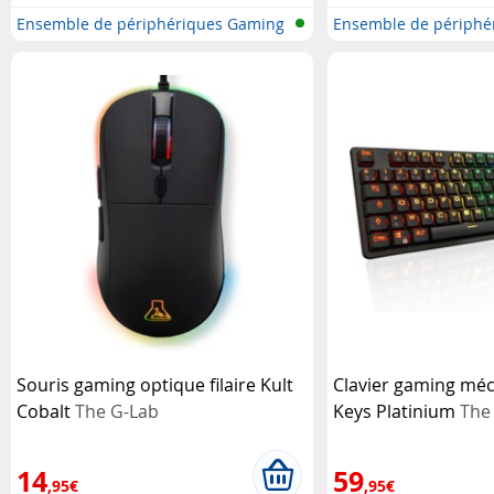
Ensemble de périphériques Gaming
Ensemble de périphé
Souris gaming optique filaire Kult
Clavier gaming méca
Cobalt
The G-Lab
Keys Platinium
The
14
59
,95€
,95€