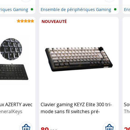
riques Gaming
Ensemble de périphériques Gaming
En
NOUVEAUTÉ
ux AZERTY avec
Clavier gaming KEYZ Elite 300 tri-
So
neralKeys
mode sans fil switches pré-
Th
lubrifiés
The G-Lab
89
2