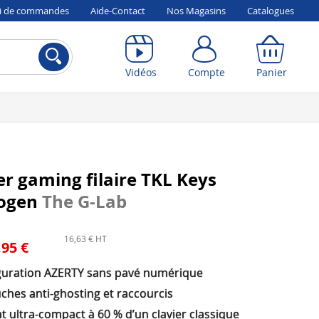
vi de commandes
Aide-Contact
Nos Magasins
Catalogues
Compte
Panier
Vidéos
Compte
Panier
er gaming filaire TKL Keys
ogen
The G-Lab
16,63 € HT
,95 €
guration AZERTY sans pavé numérique
ches anti-ghosting et raccourcis
 ultra-compact à 60 % d’un clavier classique