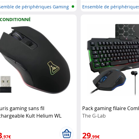
semble de périphériques Gaming
Ensemble de périphérique
CONDITIONNÉ
uris gaming sans fil
Pack gaming filaire Co
chargeable Kult Helium WL
The G-Lab
econditionné)
The G-Lab
3
29
,97€
,99€