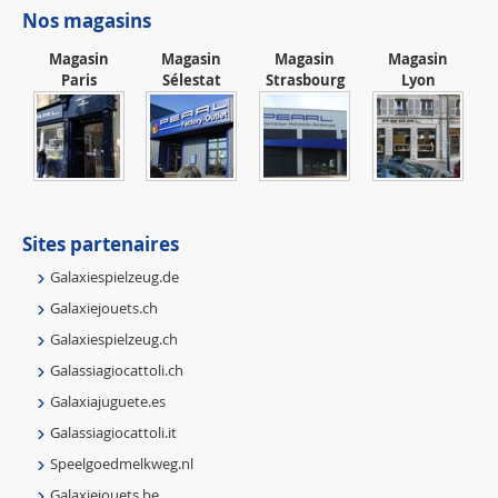
Nos magasins
Magasin
Magasin
Magasin
Magasin
Paris
Sélestat
Strasbourg
Lyon
Sites partenaires
Galaxiespielzeug.de
Galaxiejouets.ch
Galaxiespielzeug.ch
Galassiagiocattoli.ch
Galaxiajuguete.es
Galassiagiocattoli.it
Speelgoedmelkweg.nl
Galaxiejouets.be