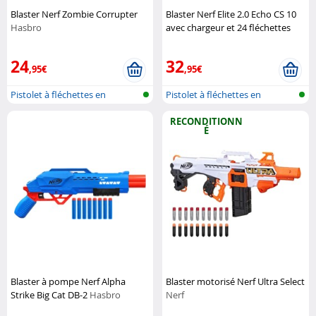
Blaster Nerf Zombie Corrupter
Blaster Nerf Elite 2.0 Echo CS 10
Hasbro
avec chargeur et 24 fléchettes
Hasbro
24
32
,95€
,95€
Pistolet à fléchettes en
Pistolet à fléchettes en
mousse
mousse
RECONDITIONN
É
Blaster à pompe Nerf Alpha
Blaster motorisé Nerf Ultra Select
Strike Big Cat DB-2
Hasbro
Nerf