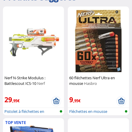
Nerf N-Strike Modulus :
60 fléchettes Nerf Ultra en
Battlescout ICS-10
Nerf
mousse
Hasbro
29
9
,95€
,95€
Pistolet à fléchettes en
Fléchettes en mousse
mousse
TOP VENTE