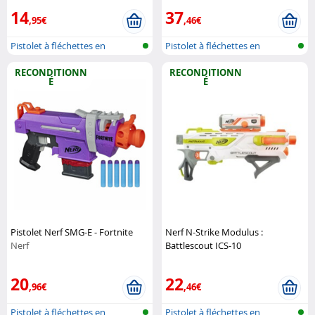
14
37
,95€
,46€
Pistolet à fléchettes en
Pistolet à fléchettes en
mousse
mousse
RECONDITIONN
RECONDITIONN
É
É
Pistolet Nerf SMG-E - Fortnite
Nerf N-Strike Modulus :
Nerf
Battlescout ICS-10
(Reconditionné)
Nerf
20
22
,96€
,46€
Pistolet à fléchettes en
Pistolet à fléchettes en